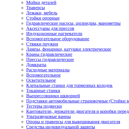
Мойки деталей
Траверсы
Лежаки, мебель
Стойки опорные
Гидравлические насосы, цилиндры, манометры
Аксессуары для прессов
Индукционные нагреватели
Вспомогательное оборудование
Стяжки пружин
Лампы, фонарики, катушки электрические
Краны гидравлические
Прессы гидравлические
Домкраты
Расходные материалы
Вспомогательное
Осветительное
Клепальные станки для тормозных колодок
Токарные станки
Выпрессовщики шкворней
Подставки автомобильные страховочные (Стойки м
Тестеры подвески
Кантователи, держатели двигателя и коробки перед
Ультразвуковые ванны
Опоры и траверсы для вывешивания двигателя
Средства индивидуальной защиты