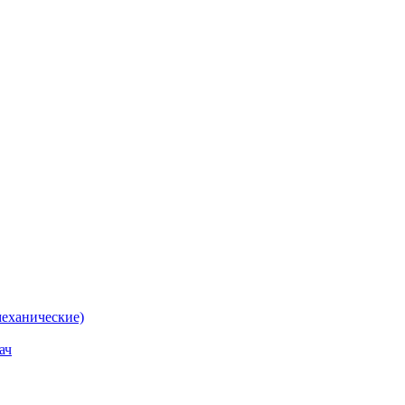
еханические)
ач