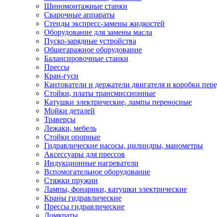
Шиномонтажные станки
Сварочные аппараты
Стенды экспресс-замены жидкостей
Оборудование для замены масла
Пуско-зарядные устройства
Общегаражное оборудование
Балансировочные станки
Прессы
Кран-гуси
Кантователи и держатели двигателя и коробки пере
Стойки, платы трансмиссионные
Катушки электрические, лампы переносные
Мойки деталей
Траверсы
Лежаки, мебель
Стойки опорные
Гидравлические насосы, цилиндры, манометры
Аксессуары для прессов
Индукционные нагреватели
Вспомогательное оборудование
Стяжки пружин
Лампы, фонарики, катушки электрические
Краны гидравлические
Прессы гидравлические
Домкраты