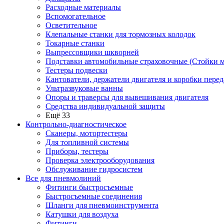
Расходные материалы
Вспомогательное
Осветительное
Клепальные станки для тормозных колодок
Токарные станки
Выпрессовщики шкворней
Подставки автомобильные страховочные (Стойки м
Тестеры подвески
Кантователи, держатели двигателя и коробки перед
Ультразвуковые ванны
Опоры и траверсы для вывешивания двигателя
Средства индивидуальной защиты
Ещё 33
Контрольно-диагностическое
Сканеры, мотортестеры
Для топливной системы
Приборы, тестеры
Проверка электрооборудования
Обслуживание гидросистем
Все для пневмолиний
Фитинги быстросъемные
Быстросъемные соединения
Шланги для пневмоинструмента
Катушки для воздуха
Фитинги