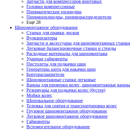
Запчасти для компрессоров винтовых
Головки компрессорные
Пневматические цилиндры
Пневмоцилиндры, пневмораспределители
Ещё 28
Шиномонтажное оборудование
Станки для правки дисков
Вулканизаторы
Запчасти и аксессуары для шиномонтажных станко
Легковые балансировочные станки и стенды
Расходные материалы для шиномонтажа
Ударные гайковерты
Пистолеты для подкачки шин
Генераторы азота для накачки шин
Борторасширители
Шиномонтажные станки легковые
Ванны для проверки колес, шиномонтажные ванны
Резервуары для подкачки колес (бустер)
Мойки колес
Шиповальное оборудование
Тележка для снятия и транспортировки колес
Грузовое шиномонтажное оборудование
Легковое шиномонтажное оборудование
Гайковерты
Вспомогательное оборудование