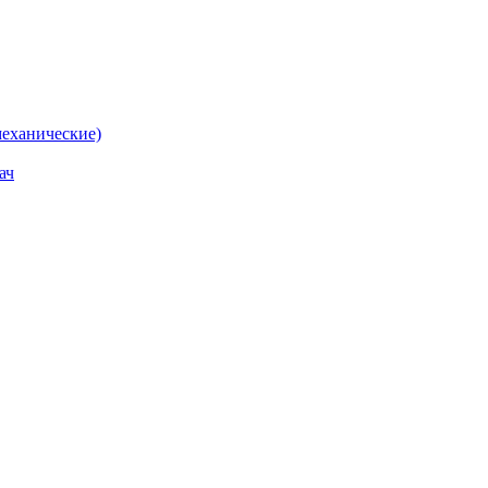
еханические)
ач