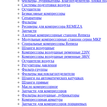
Фильтры, лубрикаторы, влагоотделители, блоки по
Системы подготовки воздуха
Осушители
Безмасляные компрессоры
Сепараторы
Фильтры
Ресиверы для компрессора REMEZA
Запчасти
Азотные компрессорные станции Remeza
Модульные компрессорные станции серии МКР
Спиральные компрессоры Remeza
Шланги воздушные
Компрессоры воздушные ременные 220V
Компрессоры воздушные ременные 380V
Осушители воздуха
Регуляторы давления
Фильтр-группы
Фильтры масловлагоотделители
Шланги на автоматических катушках
Шланги прямые
Масло компрессорное
Запчасти для компрессоров
Фильтры воздушные, лубрикаторы
Компрессорная арматура
Запчасти для компрессоров поршневых