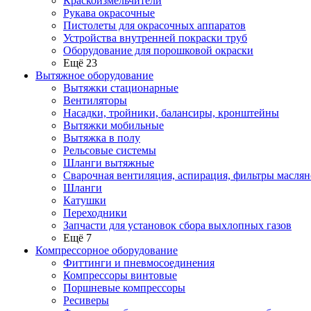
Краскоизмельчители
Рукава окрасочные
Пистолеты для окрасочных аппаратов
Устройства внутренней покраски труб
Оборудование для порошковой окраски
Ещё 23
Вытяжное оборудование
Вытяжки стационарные
Вентиляторы
Насадки, тройники, балансиры, кронштейны
Вытяжки мобильные
Вытяжка в полу
Рельсовые системы
Шланги вытяжные
Сварочная вентиляция, аспирация, фильтры маслян
Шланги
Катушки
Переходники
Запчасти для установок сбора выхлопных газов
Ещё 7
Компрессорное оборудование
Фиттинги и пневмосоединения
Компрессоры винтовые
Поршневые компрессоры
Ресиверы