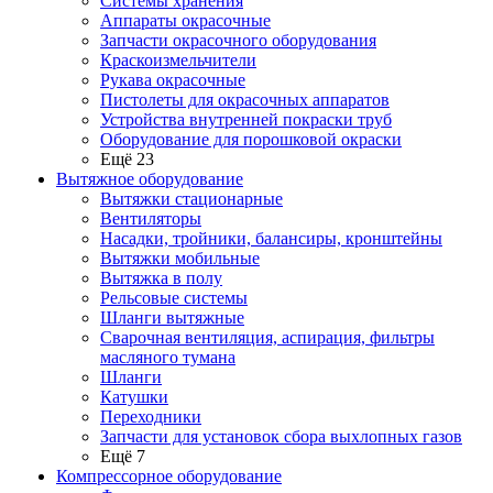
Системы хранения
Аппараты окрасочные
Запчасти окрасочного оборудования
Краскоизмельчители
Рукава окрасочные
Пистолеты для окрасочных аппаратов
Устройства внутренней покраски труб
Оборудование для порошковой окраски
Ещё 23
Вытяжное оборудование
Вытяжки стационарные
Вентиляторы
Насадки, тройники, балансиры, кронштейны
Вытяжки мобильные
Вытяжка в полу
Рельсовые системы
Шланги вытяжные
Сварочная вентиляция, аспирация, фильтры
масляного тумана
Шланги
Катушки
Переходники
Запчасти для установок сбора выхлопных газов
Ещё 7
Компрессорное оборудование