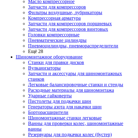
Масло компрессорное
Запчасти для компрессоров
Фильтры воздушные, лубрикаторы
Компрессорная арматура
Запчасти для компрессоров поршневых
Запчасти для компрессоров винтовых
Головки компрессорные
Пневматические цилиндры
Пневмоцилиндры, пневмораспределители
Ещё 28
Шиномонтажное оборудование
Станки для правки дисков
Вулканизаторы
Запчасти и аксессуары для шиномонтажных
станков
Легковые балансировочные станки и стенды
Расходные материалы для шиномонтажа
Ударные гайковерты
Пистолеты для подкачки шин
Генераторы азота для накачки шин
Борторасширители
Шиномонтажные станки легковые
Ванны для проверки колес, шиномонтажные
ванны
Резервуары для подкачки колес (бустер)