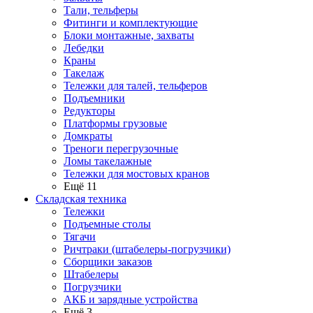
Тали, тельферы
Фитинги и комплектующие
Блоки монтажные, захваты
Лебедки
Краны
Такелаж
Тележки для талей, тельферов
Подъемники
Редукторы
Платформы грузовые
Домкраты
Треноги перегрузочные
Ломы такелажные
Тележки для мостовых кранов
Ещё 11
Складская техника
Тележки
Подъемные столы
Тягачи
Ричтраки (штабелеры-погрузчики)
Сборщики заказов
Штабелеры
Погрузчики
АКБ и зарядные устройства
Ещё 3