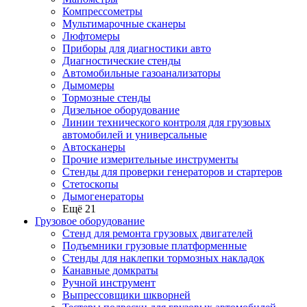
Компрессометры
Мультимарочные сканеры
Люфтомеры
Приборы для диагностики авто
Диагностические стенды
Автомобильные газоанализаторы
Дымомеры
Тормозные стенды
Дизельное оборудование
Линии технического контроля для грузовых
автомобилей и универсальные
Автосканеры
Прочие измерительные инструменты
Стенды для проверки генераторов и стартеров
Стетоскопы
Дымогенераторы
Ещё 21
Грузовое оборудование
Стенд для ремонта грузовых двигателей
Подъемники грузовые платформенные
Стенды для наклепки тормозных накладок
Канавные домкраты
Ручной инструмент
Выпрессовщики шкворней