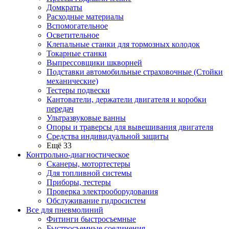
Домкраты
Расходные материалы
Вспомогательное
Осветительное
Клепальные станки для тормозных колодок
Токарные станки
Выпрессовщики шкворней
Подставки автомобильные страховочные (Стойки
механические)
Тестеры подвески
Кантователи, держатели двигателя и коробки
передач
Ультразвуковые ванны
Опоры и траверсы для вывешивания двигателя
Средства индивидуальной защиты
Ещё 33
Контрольно-диагностическое
Сканеры, мотортестеры
Для топливной системы
Приборы, тестеры
Проверка электрооборудования
Обслуживание гидросистем
Все для пневмолиний
Фитинги быстросъемные
Быстросъемные соединения