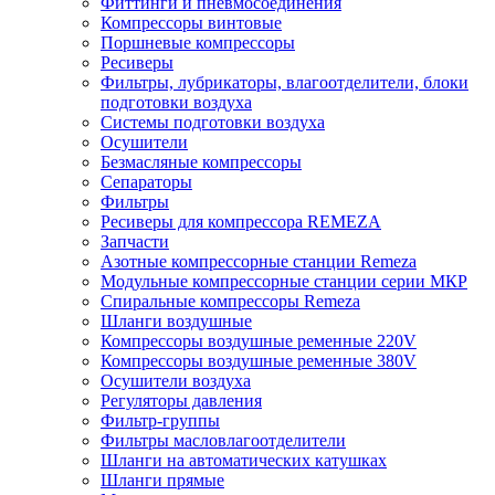
Фиттинги и пневмосоединения
Компрессоры винтовые
Поршневые компрессоры
Ресиверы
Фильтры, лубрикаторы, влагоотделители, блоки
подготовки воздуха
Системы подготовки воздуха
Осушители
Безмасляные компрессоры
Сепараторы
Фильтры
Ресиверы для компрессора REMEZA
Запчасти
Азотные компрессорные станции Remeza
Модульные компрессорные станции серии МКР
Спиральные компрессоры Remeza
Шланги воздушные
Компрессоры воздушные ременные 220V
Компрессоры воздушные ременные 380V
Осушители воздуха
Регуляторы давления
Фильтр-группы
Фильтры масловлагоотделители
Шланги на автоматических катушках
Шланги прямые