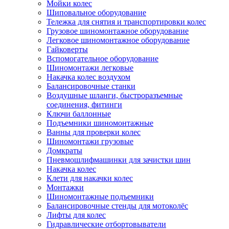
Мойки колес
Шиповальное оборудование
Тележка для снятия и транспортировки колес
Грузовое шиномонтажное оборудование
Легковое шиномонтажное оборудование
Гайковерты
Вспомогательное оборудование
Шиномонтажи легковые
Накачка колес воздухом
Балансировочные станки
Воздушные шланги, быстроразъемные
соединения, фитинги
Ключи баллонные
Подъемники шиномонтажные
Ванны для проверки колес
Шиномонтажи грузовые
Домкраты
Пневмошлифмашинки для зачистки шин
Накачка колес
Клети для накачки колес
Монтажки
Шиномонтажные подъемники
Балансировочные стенды для мотоколёс
Лифты для колес
Гидравлические отбортовыватели