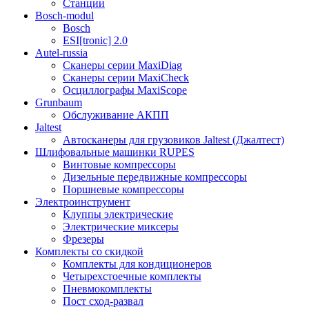
Станции
Bosch-modul
Bosch
ESI[tronic] 2.0
Autel-russia
Сканеры серии MaxiDiag
Сканеры серии MaxiCheck
Осциллографы MaxiScope
Grunbaum
Обслуживание АКПП
Jaltest
Автосканеры для грузовиков Jaltest (Джалтест)
Шлифовальные машинки RUPES
Винтовые компрессоры
Дизельные передвижные компрессоры
Поршневые компрессоры
Электроинструмент
Клуппы электрические
Электрические миксеры
Фрезеры
Комплекты со скидкой
Комплекты для кондиционеров
Четырехстоечные комплекты
Пневмокомплекты
Пост сход-развал