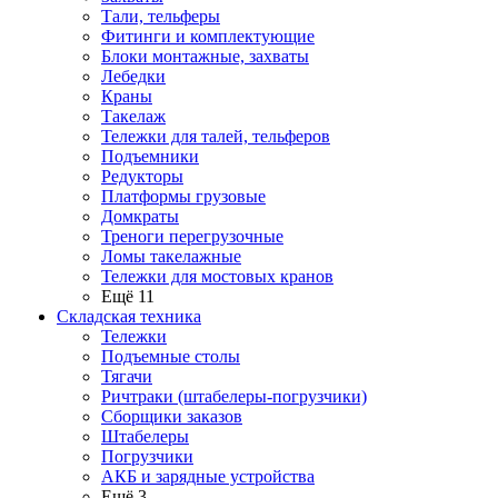
Тали, тельферы
Фитинги и комплектующие
Блоки монтажные, захваты
Лебедки
Краны
Такелаж
Тележки для талей, тельферов
Подъемники
Редукторы
Платформы грузовые
Домкраты
Треноги перегрузочные
Ломы такелажные
Тележки для мостовых кранов
Ещё 11
Складская техника
Тележки
Подъемные столы
Тягачи
Ричтраки (штабелеры-погрузчики)
Сборщики заказов
Штабелеры
Погрузчики
АКБ и зарядные устройства
Ещё 3