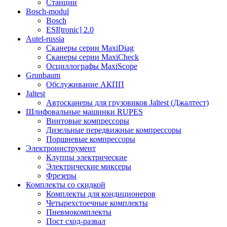
Станции
Bosch-modul
Bosch
ESI[tronic] 2.0
Autel-russia
Сканеры серии MaxiDiag
Сканеры серии MaxiCheck
Осциллографы MaxiScope
Grunbaum
Обслуживание АКПП
Jaltest
Автосканеры для грузовиков Jaltest (Джалтест)
Шлифовальные машинки RUPES
Винтовые компрессоры
Дизельные передвижные компрессоры
Поршневые компрессоры
Электроинструмент
Клуппы электрические
Электрические миксеры
Фрезеры
Комплекты со скидкой
Комплекты для кондиционеров
Четырехстоечные комплекты
Пневмокомплекты
Пост сход-развал