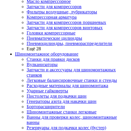
Масло компрессорное
Запчасти для компрессоров
Фильтры воздушные, лубрикаторы
Компрессорная арматура
Запчасти для компрессоров поршневых
Запчасти для компрессоров винтовых
Головки компрессорные
Пневматические цилиндры
Пневмоцилиндры, пневмораспределители
Ещё 28
Шиномонтажное оборудование
Станки для правки дисков
Вулканизаторы
Запчасти и аксессуары для шиномонтажных
станков
Легковые балансировочные станки и стенды
Расходные материалы для шиномонтажа
Ударные гайковерты
Пистолеты для подкачки шин
Генераторы азота для накачки шин
Борторасширители
Шиномонтажные станки легковые
Ванны для проверки колес, шиномонтажные
ванны
Резервуары для подкачки колес (бустер)