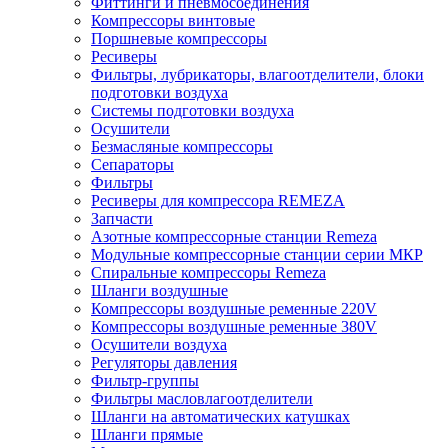
Фиттинги и пневмосоединения
Компрессоры винтовые
Поршневые компрессоры
Ресиверы
Фильтры, лубрикаторы, влагоотделители, блоки
подготовки воздуха
Системы подготовки воздуха
Осушители
Безмасляные компрессоры
Сепараторы
Фильтры
Ресиверы для компрессора REMEZA
Запчасти
Азотные компрессорные станции Remeza
Модульные компрессорные станции серии МКР
Спиральные компрессоры Remeza
Шланги воздушные
Компрессоры воздушные ременные 220V
Компрессоры воздушные ременные 380V
Осушители воздуха
Регуляторы давления
Фильтр-группы
Фильтры масловлагоотделители
Шланги на автоматических катушках
Шланги прямые