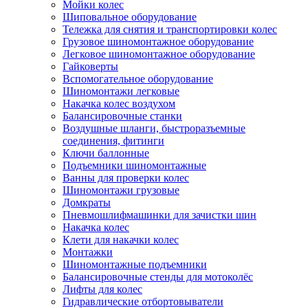
Мойки колес
Шиповальное оборудование
Тележка для снятия и транспортировки колес
Грузовое шиномонтажное оборудование
Легковое шиномонтажное оборудование
Гайковерты
Вспомогательное оборудование
Шиномонтажи легковые
Накачка колес воздухом
Балансировочные станки
Воздушные шланги, быстроразъемные
соединения, фитинги
Ключи баллонные
Подъемники шиномонтажные
Ванны для проверки колес
Шиномонтажи грузовые
Домкраты
Пневмошлифмашинки для зачистки шин
Накачка колес
Клети для накачки колес
Монтажки
Шиномонтажные подъемники
Балансировочные стенды для мотоколёс
Лифты для колес
Гидравлические отбортовыватели