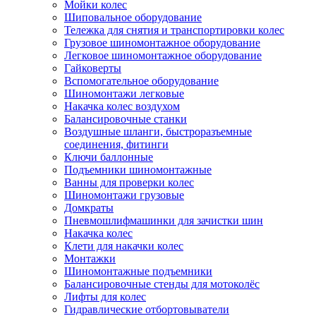
Мойки колес
Шиповальное оборудование
Тележка для снятия и транспортировки колес
Грузовое шиномонтажное оборудование
Легковое шиномонтажное оборудование
Гайковерты
Вспомогательное оборудование
Шиномонтажи легковые
Накачка колес воздухом
Балансировочные станки
Воздушные шланги, быстроразъемные
соединения, фитинги
Ключи баллонные
Подъемники шиномонтажные
Ванны для проверки колес
Шиномонтажи грузовые
Домкраты
Пневмошлифмашинки для зачистки шин
Накачка колес
Клети для накачки колес
Монтажки
Шиномонтажные подъемники
Балансировочные стенды для мотоколёс
Лифты для колес
Гидравлические отбортовыватели