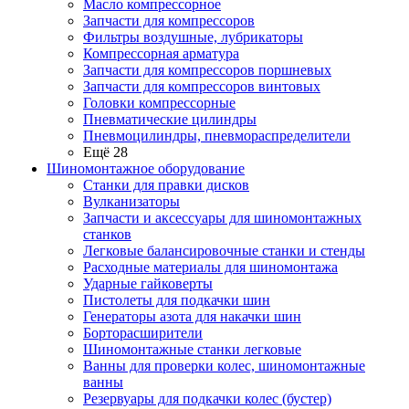
Масло компрессорное
Запчасти для компрессоров
Фильтры воздушные, лубрикаторы
Компрессорная арматура
Запчасти для компрессоров поршневых
Запчасти для компрессоров винтовых
Головки компрессорные
Пневматические цилиндры
Пневмоцилиндры, пневмораспределители
Ещё 28
Шиномонтажное оборудование
Станки для правки дисков
Вулканизаторы
Запчасти и аксессуары для шиномонтажных
станков
Легковые балансировочные станки и стенды
Расходные материалы для шиномонтажа
Ударные гайковерты
Пистолеты для подкачки шин
Генераторы азота для накачки шин
Борторасширители
Шиномонтажные станки легковые
Ванны для проверки колес, шиномонтажные
ванны
Резервуары для подкачки колес (бустер)