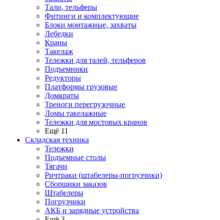
Тали, тельферы
Фитинги и комплектующие
Блоки монтажные, захваты
Лебедки
Краны
Такелаж
Тележки для талей, тельферов
Подъемники
Редукторы
Платформы грузовые
Домкраты
Треноги перегрузочные
Ломы такелажные
Тележки для мостовых кранов
Ещё 11
Складская техника
Тележки
Подъемные столы
Тягачи
Ричтраки (штабелеры-погрузчики)
Сборщики заказов
Штабелеры
Погрузчики
АКБ и зарядные устройства
Ещё 3