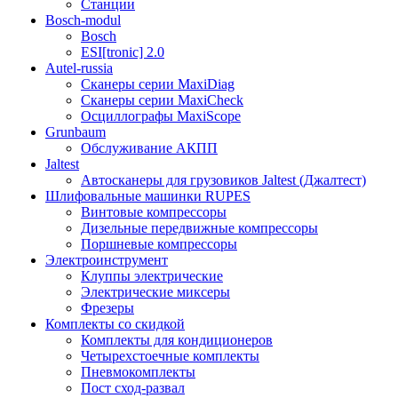
Станции
Bosch-modul
Bosch
ESI[tronic] 2.0
Autel-russia
Сканеры серии MaxiDiag
Сканеры серии MaxiCheck
Осциллографы MaxiScope
Grunbaum
Обслуживание АКПП
Jaltest
Автосканеры для грузовиков Jaltest (Джалтест)
Шлифовальные машинки RUPES
Винтовые компрессоры
Дизельные передвижные компрессоры
Поршневые компрессоры
Электроинструмент
Клуппы электрические
Электрические миксеры
Фрезеры
Комплекты со скидкой
Комплекты для кондиционеров
Четырехстоечные комплекты
Пневмокомплекты
Пост сход-развал