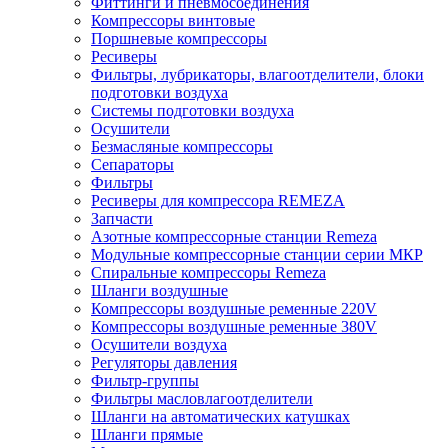
Фиттинги и пневмосоединения
Компрессоры винтовые
Поршневые компрессоры
Ресиверы
Фильтры, лубрикаторы, влагоотделители, блоки
подготовки воздуха
Системы подготовки воздуха
Осушители
Безмасляные компрессоры
Сепараторы
Фильтры
Ресиверы для компрессора REMEZA
Запчасти
Азотные компрессорные станции Remeza
Модульные компрессорные станции серии МКР
Спиральные компрессоры Remeza
Шланги воздушные
Компрессоры воздушные ременные 220V
Компрессоры воздушные ременные 380V
Осушители воздуха
Регуляторы давления
Фильтр-группы
Фильтры масловлагоотделители
Шланги на автоматических катушках
Шланги прямые