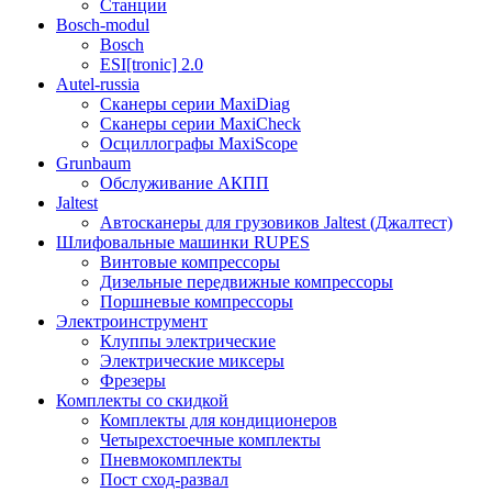
Станции
Bosch-modul
Bosch
ESI[tronic] 2.0
Autel-russia
Сканеры серии MaxiDiag
Сканеры серии MaxiCheck
Осциллографы MaxiScope
Grunbaum
Обслуживание АКПП
Jaltest
Автосканеры для грузовиков Jaltest (Джалтест)
Шлифовальные машинки RUPES
Винтовые компрессоры
Дизельные передвижные компрессоры
Поршневые компрессоры
Электроинструмент
Клуппы электрические
Электрические миксеры
Фрезеры
Комплекты со скидкой
Комплекты для кондиционеров
Четырехстоечные комплекты
Пневмокомплекты
Пост сход-развал