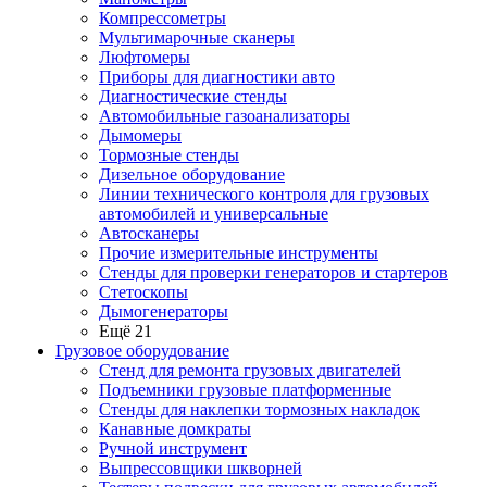
Компрессометры
Мультимарочные сканеры
Люфтомеры
Приборы для диагностики авто
Диагностические стенды
Автомобильные газоанализаторы
Дымомеры
Тормозные стенды
Дизельное оборудование
Линии технического контроля для грузовых
автомобилей и универсальные
Автосканеры
Прочие измерительные инструменты
Стенды для проверки генераторов и стартеров
Стетоскопы
Дымогенераторы
Ещё 21
Грузовое оборудование
Стенд для ремонта грузовых двигателей
Подъемники грузовые платформенные
Стенды для наклепки тормозных накладок
Канавные домкраты
Ручной инструмент
Выпрессовщики шкворней