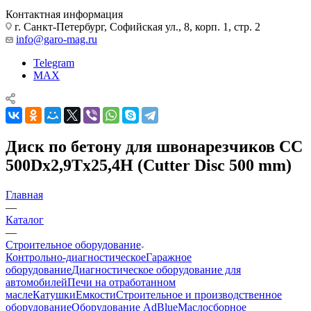
Контактная информация
г. Санкт-Петербург, Софийская ул., 8, корп. 1, стр. 2
info@garo-mag.ru
Telegram
MAX
Диск по бетону для швонарезчиков СС
500Dx2,9Tx25,4H (Cutter Disc 500 mm)
Главная
—
Каталог
—
Строительное оборудование
Контрольно-диагностическое
Гаражное
оборудование
Диагностическое оборудование для
автомобилей
Печи на отработанном
масле
Катушки
Емкости
Строительное и производственное
оборудование
Оборудование AdBlue
Маслосборное