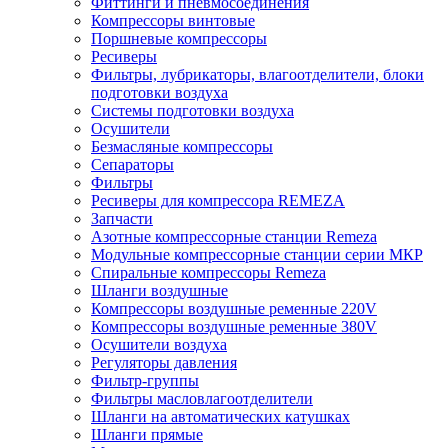
Фиттинги и пневмосоединения
Компрессоры винтовые
Поршневые компрессоры
Ресиверы
Фильтры, лубрикаторы, влагоотделители, блоки
подготовки воздуха
Системы подготовки воздуха
Осушители
Безмасляные компрессоры
Сепараторы
Фильтры
Ресиверы для компрессора REMEZA
Запчасти
Азотные компрессорные станции Remeza
Модульные компрессорные станции серии МКР
Спиральные компрессоры Remeza
Шланги воздушные
Компрессоры воздушные ременные 220V
Компрессоры воздушные ременные 380V
Осушители воздуха
Регуляторы давления
Фильтр-группы
Фильтры масловлагоотделители
Шланги на автоматических катушках
Шланги прямые