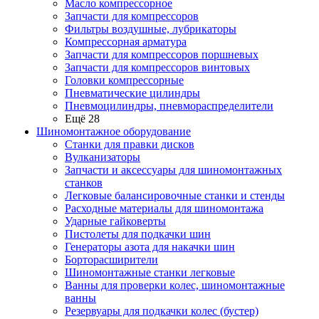
Масло компрессорное
Запчасти для компрессоров
Фильтры воздушные, лубрикаторы
Компрессорная арматура
Запчасти для компрессоров поршневых
Запчасти для компрессоров винтовых
Головки компрессорные
Пневматические цилиндры
Пневмоцилиндры, пневмораспределители
Ещё 28
Шиномонтажное оборудование
Станки для правки дисков
Вулканизаторы
Запчасти и аксессуары для шиномонтажных
станков
Легковые балансировочные станки и стенды
Расходные материалы для шиномонтажа
Ударные гайковерты
Пистолеты для подкачки шин
Генераторы азота для накачки шин
Борторасширители
Шиномонтажные станки легковые
Ванны для проверки колес, шиномонтажные
ванны
Резервуары для подкачки колес (бустер)