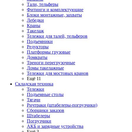
Тали, тельферы
Фитинги и комплектующие
Блоки монтажные, захваты
Лебедки
Краны
Такелаж
Тележки для талей, тельферов
Подъемники
Редукторы
Платформы грузовые
Домкраты
Треноги перегрузочные
Ломы такелажные
Тележки для мостовых кранов
Ещё 11
Складская техника
Тележки
Подъемные столы
Тягачи
Ричтраки (штабелеры-погрузчики)
Сборщики заказов
Штабелеры
Погрузчики
АКБ и зарядные устройства
Ещё 3