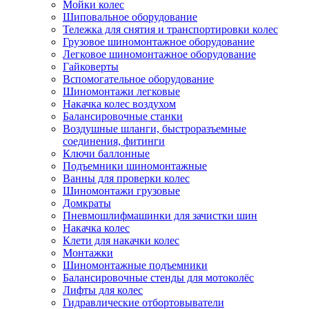
Мойки колес
Шиповальное оборудование
Тележка для снятия и транспортировки колес
Грузовое шиномонтажное оборудование
Легковое шиномонтажное оборудование
Гайковерты
Вспомогательное оборудование
Шиномонтажи легковые
Накачка колес воздухом
Балансировочные станки
Воздушные шланги, быстроразъемные
соединения, фитинги
Ключи баллонные
Подъемники шиномонтажные
Ванны для проверки колес
Шиномонтажи грузовые
Домкраты
Пневмошлифмашинки для зачистки шин
Накачка колес
Клети для накачки колес
Монтажки
Шиномонтажные подъемники
Балансировочные стенды для мотоколёс
Лифты для колес
Гидравлические отбортовыватели