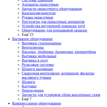
Системы хранения
Аппараты окрасочные
Запчасти окрасочного оборудования
Краскоизмельчители
Рукава окрасочные
Пистолеты для окрасочных аппаратов
Устройства внутренней покраски труб
Оборудование для порошковой окраски
Ещё 23
Вытяжное оборудование
Вытяжки стационарные
Вентиляторы
Насадки, тройники, балансиры, кронштейны
Вытяжки мобильные
Вытяжка в полу
Рельсовые системы
Шланги вытяжные
Сварочная вентиляция, аспирация, фильтры
масляного тумана
Шланги
Катушки
Переходники
Запчасти для установок сбора выхлопных газов
Ещё 7
Компрессорное оборудование