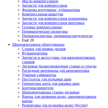
Масло компрессорное
Запчасти для компрессоров
Фильтры воздушные, лубрикаторы
Компрессорная арматура
Запчасти для компрессоров поршневых
Запчасти для компрессоров винтовых
Головки компрессорные
Пневматические цилиндры
Пневмоцилиндры, пневмораспределители
Ещё 28
Шиномонтажное оборудование
Станки для правки дисков
Вулканизаторы
Запчасти и аксессуары для шиномонтажных
станков
Легковые балансировочные станки и стенды
Расходные материалы для шиномонтажа
Ударные гайковерты
Пистолеты для подкачки шин
Генераторы азота для накачки шин
Борторасширители
Шиномонтажные станки легковые
Ванны для проверки колес, шиномонтажные
ванны
Резервуары для подкачки колес (бустер)