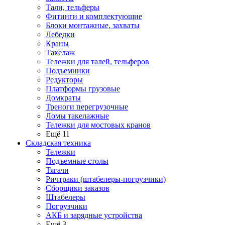
Тали, тельферы
Фитинги и комплектующие
Блоки монтажные, захваты
Лебедки
Краны
Такелаж
Тележки для талей, тельферов
Подъемники
Редукторы
Платформы грузовые
Домкраты
Треноги перегрузочные
Ломы такелажные
Тележки для мостовых кранов
Ещё 11
Складская техника
Тележки
Подъемные столы
Тягачи
Ричтраки (штабелеры-погрузчики)
Сборщики заказов
Штабелеры
Погрузчики
АКБ и зарядные устройства
Ещё 3