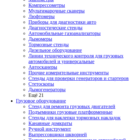
Компрессометры
Мультимарочные сканеры
Люфтомеры
Приборы для диагностики авто
Диагностические стенды
Автомобильные газоанализаторы
Дымомеры
Тормозные стенды
Дизельное оборудование
Линии технического контроля для грузовых
автомобилей и универсальные
Автосканеры
Прочие измерительные инструменты
Стенды для проверки генераторов и стартеров
Стетоскопы
Дымогенераторы
Ещё 21
Грузовое оборудование
Стенд для ремонта грузовых двигателей
Подъемники грузовые платформенные
Стенды для наклепки тормозных накладок
Канавные домкраты
Ручной инструмент
Выпрессовщики шкворней