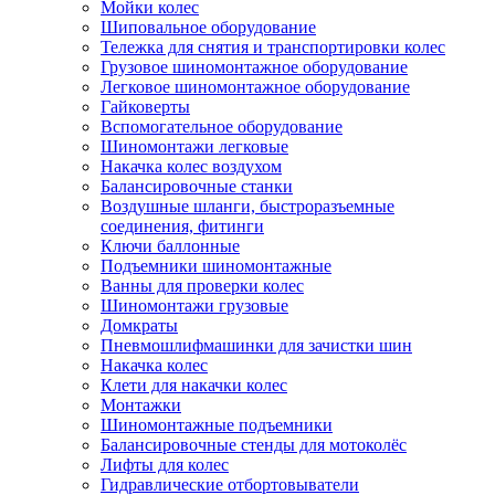
Мойки колес
Шиповальное оборудование
Тележка для снятия и транспортировки колес
Грузовое шиномонтажное оборудование
Легковое шиномонтажное оборудование
Гайковерты
Вспомогательное оборудование
Шиномонтажи легковые
Накачка колес воздухом
Балансировочные станки
Воздушные шланги, быстроразъемные
соединения, фитинги
Ключи баллонные
Подъемники шиномонтажные
Ванны для проверки колес
Шиномонтажи грузовые
Домкраты
Пневмошлифмашинки для зачистки шин
Накачка колес
Клети для накачки колес
Монтажки
Шиномонтажные подъемники
Балансировочные стенды для мотоколёс
Лифты для колес
Гидравлические отбортовыватели