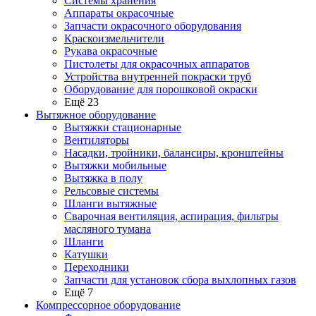
Системы хранения
Аппараты окрасочные
Запчасти окрасочного оборудования
Краскоизмельчители
Рукава окрасочные
Пистолеты для окрасочных аппаратов
Устройства внутренней покраски труб
Оборудование для порошковой окраски
Ещё 23
Вытяжное оборудование
Вытяжки стационарные
Вентиляторы
Насадки, тройники, балансиры, кронштейны
Вытяжки мобильные
Вытяжка в полу
Рельсовые системы
Шланги вытяжные
Сварочная вентиляция, аспирация, фильтры
масляного тумана
Шланги
Катушки
Переходники
Запчасти для установок сбора выхлопных газов
Ещё 7
Компрессорное оборудование