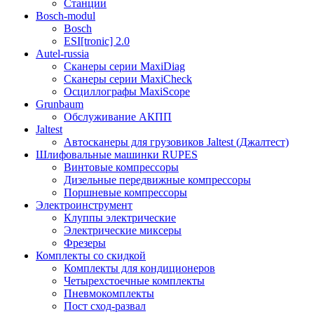
Станции
Bosch-modul
Bosch
ESI[tronic] 2.0
Autel-russia
Сканеры серии MaxiDiag
Сканеры серии MaxiCheck
Осциллографы MaxiScope
Grunbaum
Обслуживание АКПП
Jaltest
Автосканеры для грузовиков Jaltest (Джалтест)
Шлифовальные машинки RUPES
Винтовые компрессоры
Дизельные передвижные компрессоры
Поршневые компрессоры
Электроинструмент
Клуппы электрические
Электрические миксеры
Фрезеры
Комплекты со скидкой
Комплекты для кондиционеров
Четырехстоечные комплекты
Пневмокомплекты
Пост сход-развал