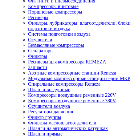
Фиттинги и пневмосоединения
Компрессоры винтовые
Поршневые компрессоры
Ресиверы
Фильтры, лубрикаторы, влагоотделители, блоки
подготовки воздуха
Системы подготовки воздуха
Осушители
Безмасляные компрессоры
Сепараторы
Фильтры
Ресиверы для компрессора REMEZA
Запчасти
Азотные компрессорные станции Remeza
Модульные компрессорные станции серии МКР
Спиральные компрессоры Remeza
Шланги воздушные
Компрессоры воздушные ременные 220V
Компрессоры воздушные ременные 380V
Осушители воздуха
Регуляторы давления
Фильтр-группы
Фильтры масловлагоотделители
Шланги на автоматических катушках
Шланги прямые