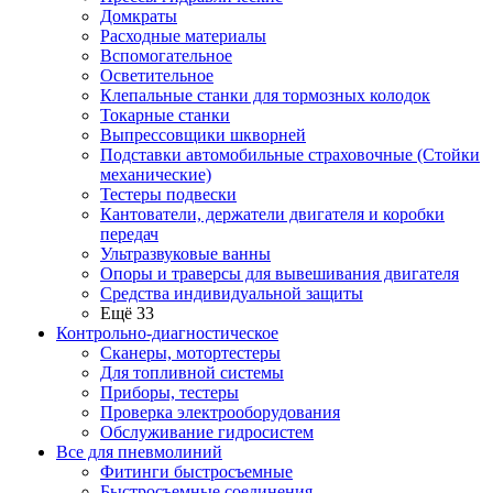
Домкраты
Расходные материалы
Вспомогательное
Осветительное
Клепальные станки для тормозных колодок
Токарные станки
Выпрессовщики шкворней
Подставки автомобильные страховочные (Стойки
механические)
Тестеры подвески
Кантователи, держатели двигателя и коробки
передач
Ультразвуковые ванны
Опоры и траверсы для вывешивания двигателя
Средства индивидуальной защиты
Ещё 33
Контрольно-диагностическое
Сканеры, мотортестеры
Для топливной системы
Приборы, тестеры
Проверка электрооборудования
Обслуживание гидросистем
Все для пневмолиний
Фитинги быстросъемные
Быстросъемные соединения