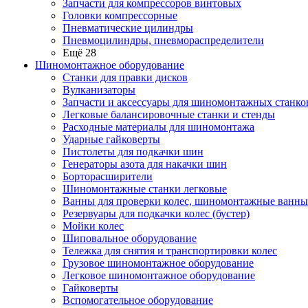
Запчасти для компрессоров винтовых
Головки компрессорные
Пневматические цилиндры
Пневмоцилиндры, пневмораспределители
Ещё 28
Шиномонтажное оборудование
Станки для правки дисков
Вулканизаторы
Запчасти и аксессуары для шиномонтажных станко
Легковые балансировочные станки и стенды
Расходные материалы для шиномонтажа
Ударные гайковерты
Пистолеты для подкачки шин
Генераторы азота для накачки шин
Борторасширители
Шиномонтажные станки легковые
Ванны для проверки колес, шиномонтажные ванны
Резервуары для подкачки колес (бустер)
Мойки колес
Шиповальное оборудование
Тележка для снятия и транспортировки колес
Грузовое шиномонтажное оборудование
Легковое шиномонтажное оборудование
Гайковерты
Вспомогательное оборудование