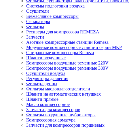
Фильтры, лубрикаторы, влагоотделители, блоки по
Системы подготовки воздуха
Осушители
Безмасляные компрессоры
Сепараторы
Фильтры
Ресиверы для компрессора REMEZA
Запчасти
Азотные компрессорные станции Remeza
Модульные компрессорные станции серии МКР
Спиральные компрессоры Remeza
Шланги воздушные
Компрессоры воздушные ременные 220V
Компрессоры воздушные ременные 380V
Осушители воздуха
Регуляторы давления
Фильтр-группы
Фильтры масловлагоотделители
Шланги на автоматических катушках
Шланги прямые
Масло компрессорное
Запчасти для компрессоров
Фильтры воздушные, лубрикаторы
Компрессорная арматура
Запчасти для компрессоров поршневых