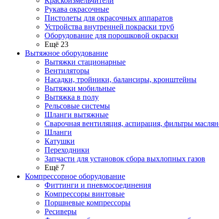
Краскоизмельчители
Рукава окрасочные
Пистолеты для окрасочных аппаратов
Устройства внутренней покраски труб
Оборудование для порошковой окраски
Ещё 23
Вытяжное оборудование
Вытяжки стационарные
Вентиляторы
Насадки, тройники, балансиры, кронштейны
Вытяжки мобильные
Вытяжка в полу
Рельсовые системы
Шланги вытяжные
Сварочная вентиляция, аспирация, фильтры маслян
Шланги
Катушки
Переходники
Запчасти для установок сбора выхлопных газов
Ещё 7
Компрессорное оборудование
Фиттинги и пневмосоединения
Компрессоры винтовые
Поршневые компрессоры
Ресиверы