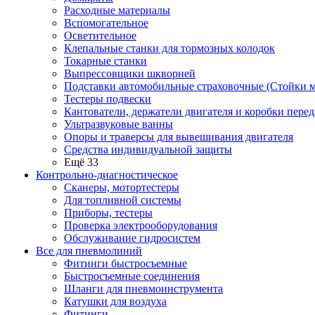
Расходные материалы
Вспомогательное
Осветительное
Клепальные станки для тормозных колодок
Токарные станки
Выпрессовщики шкворней
Подставки автомобильные страховочные (Стойки м
Тестеры подвески
Кантователи, держатели двигателя и коробки перед
Ультразвуковые ванны
Опоры и траверсы для вывешивания двигателя
Средства индивидуальной защиты
Ещё 33
Контрольно-диагностическое
Сканеры, мотортестеры
Для топливной системы
Приборы, тестеры
Проверка электрооборудования
Обслуживание гидросистем
Все для пневмолиний
Фитинги быстросъемные
Быстросъемные соединения
Шланги для пневмоинструмента
Катушки для воздуха
Фитинги