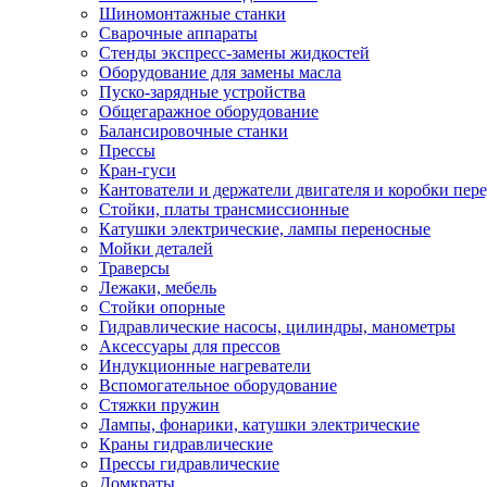
Шиномонтажные станки
Сварочные аппараты
Стенды экспресс-замены жидкостей
Оборудование для замены масла
Пуско-зарядные устройства
Общегаражное оборудование
Балансировочные станки
Прессы
Кран-гуси
Кантователи и держатели двигателя и коробки пере
Стойки, платы трансмиссионные
Катушки электрические, лампы переносные
Мойки деталей
Траверсы
Лежаки, мебель
Стойки опорные
Гидравлические насосы, цилиндры, манометры
Аксессуары для прессов
Индукционные нагреватели
Вспомогательное оборудование
Стяжки пружин
Лампы, фонарики, катушки электрические
Краны гидравлические
Прессы гидравлические
Домкраты