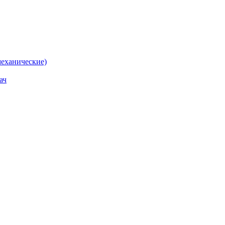
еханические)
ач