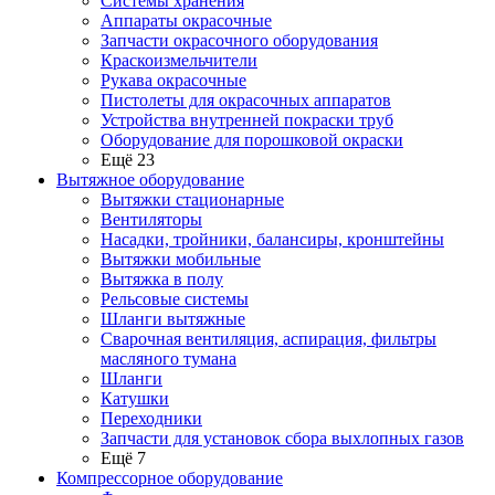
Системы хранения
Аппараты окрасочные
Запчасти окрасочного оборудования
Краскоизмельчители
Рукава окрасочные
Пистолеты для окрасочных аппаратов
Устройства внутренней покраски труб
Оборудование для порошковой окраски
Ещё 23
Вытяжное оборудование
Вытяжки стационарные
Вентиляторы
Насадки, тройники, балансиры, кронштейны
Вытяжки мобильные
Вытяжка в полу
Рельсовые системы
Шланги вытяжные
Сварочная вентиляция, аспирация, фильтры
масляного тумана
Шланги
Катушки
Переходники
Запчасти для установок сбора выхлопных газов
Ещё 7
Компрессорное оборудование