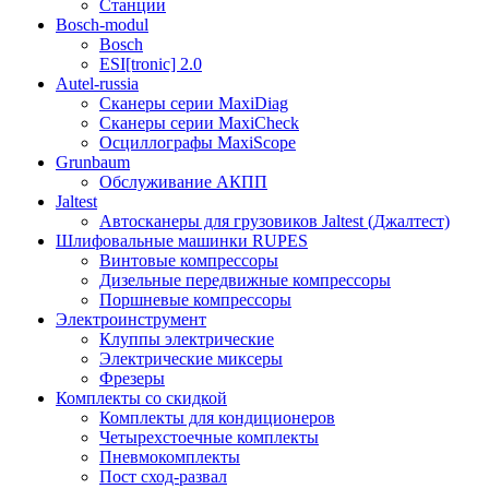
Станции
Bosch-modul
Bosch
ESI[tronic] 2.0
Autel-russia
Сканеры серии MaxiDiag
Сканеры серии MaxiCheck
Осциллографы MaxiScope
Grunbaum
Обслуживание АКПП
Jaltest
Автосканеры для грузовиков Jaltest (Джалтест)
Шлифовальные машинки RUPES
Винтовые компрессоры
Дизельные передвижные компрессоры
Поршневые компрессоры
Электроинструмент
Клуппы электрические
Электрические миксеры
Фрезеры
Комплекты со скидкой
Комплекты для кондиционеров
Четырехстоечные комплекты
Пневмокомплекты
Пост сход-развал