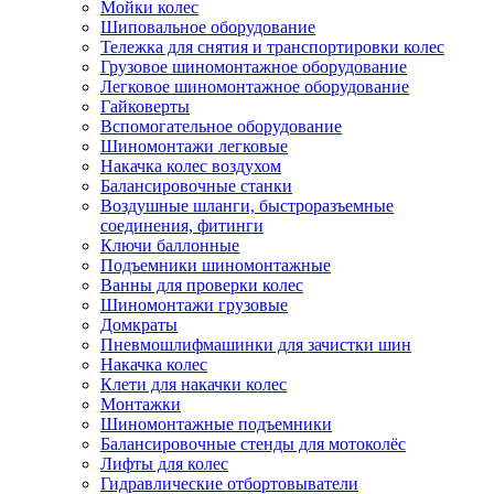
Мойки колес
Шиповальное оборудование
Тележка для снятия и транспортировки колес
Грузовое шиномонтажное оборудование
Легковое шиномонтажное оборудование
Гайковерты
Вспомогательное оборудование
Шиномонтажи легковые
Накачка колес воздухом
Балансировочные станки
Воздушные шланги, быстроразъемные
соединения, фитинги
Ключи баллонные
Подъемники шиномонтажные
Ванны для проверки колес
Шиномонтажи грузовые
Домкраты
Пневмошлифмашинки для зачистки шин
Накачка колес
Клети для накачки колес
Монтажки
Шиномонтажные подъемники
Балансировочные стенды для мотоколёс
Лифты для колес
Гидравлические отбортовыватели