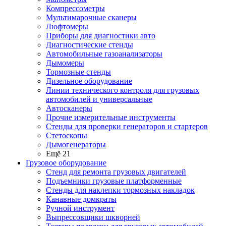
Компрессометры
Мультимарочные сканеры
Люфтомеры
Приборы для диагностики авто
Диагностические стенды
Автомобильные газоанализаторы
Дымомеры
Тормозные стенды
Дизельное оборудование
Линии технического контроля для грузовых
автомобилей и универсальные
Автосканеры
Прочие измерительные инструменты
Стенды для проверки генераторов и стартеров
Стетоскопы
Дымогенераторы
Ещё 21
Грузовое оборудование
Стенд для ремонта грузовых двигателей
Подъемники грузовые платформенные
Стенды для наклепки тормозных накладок
Канавные домкраты
Ручной инструмент
Выпрессовщики шкворней