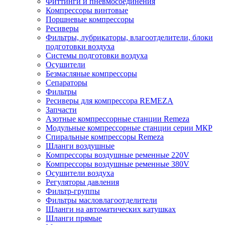
Фиттинги и пневмосоединения
Компрессоры винтовые
Поршневые компрессоры
Ресиверы
Фильтры, лубрикаторы, влагоотделители, блоки
подготовки воздуха
Системы подготовки воздуха
Осушители
Безмасляные компрессоры
Сепараторы
Фильтры
Ресиверы для компрессора REMEZA
Запчасти
Азотные компрессорные станции Remeza
Модульные компрессорные станции серии МКР
Спиральные компрессоры Remeza
Шланги воздушные
Компрессоры воздушные ременные 220V
Компрессоры воздушные ременные 380V
Осушители воздуха
Регуляторы давления
Фильтр-группы
Фильтры масловлагоотделители
Шланги на автоматических катушках
Шланги прямые