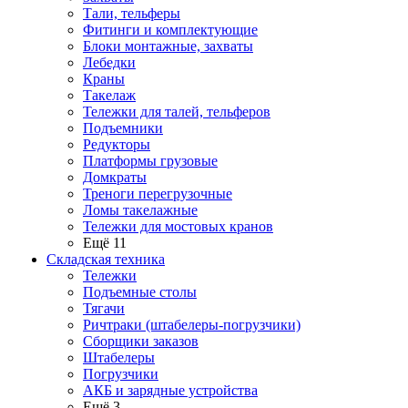
Тали, тельферы
Фитинги и комплектующие
Блоки монтажные, захваты
Лебедки
Краны
Такелаж
Тележки для талей, тельферов
Подъемники
Редукторы
Платформы грузовые
Домкраты
Треноги перегрузочные
Ломы такелажные
Тележки для мостовых кранов
Ещё 11
Складская техника
Тележки
Подъемные столы
Тягачи
Ричтраки (штабелеры-погрузчики)
Сборщики заказов
Штабелеры
Погрузчики
АКБ и зарядные устройства
Ещё 3