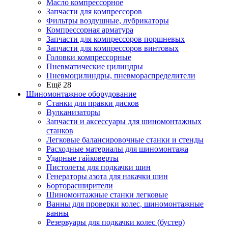
Масло компрессорное
Запчасти для компрессоров
Фильтры воздушные, лубрикаторы
Компрессорная арматура
Запчасти для компрессоров поршневых
Запчасти для компрессоров винтовых
Головки компрессорные
Пневматические цилиндры
Пневмоцилиндры, пневмораспределители
Ещё 28
Шиномонтажное оборудование
Станки для правки дисков
Вулканизаторы
Запчасти и аксессуары для шиномонтажных
станков
Легковые балансировочные станки и стенды
Расходные материалы для шиномонтажа
Ударные гайковерты
Пистолеты для подкачки шин
Генераторы азота для накачки шин
Борторасширители
Шиномонтажные станки легковые
Ванны для проверки колес, шиномонтажные
ванны
Резервуары для подкачки колес (бустер)