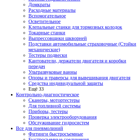
Домкраты
Расходные материалы
Вспомогательное
Осветительное
Клепальные станки для тормозных колодок
Токарные станки
Выпрессовщики шкворней
Подставки автомобильные страховочные (Стойки
механические)
Тестеры подвески
Кантователи, держатели двигателя и коробки
передач
Ультразвуковые ванны
Опоры и траверсы для вывешивания двигателя
Средства индивидуальной защиты
Ещё 33
Контрольно-диагностическое
Сканеры, мотортестеры
Для топливной системы
Приборы, тестеры
Проверка электрооборудования
Обслуживание гидросистем
Все для пневмолиний
Фитинги быстросъемные
Быстросъемные соединения