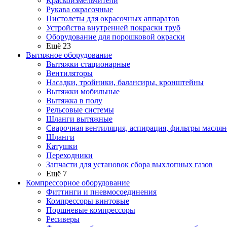
Краскоизмельчители
Рукава окрасочные
Пистолеты для окрасочных аппаратов
Устройства внутренней покраски труб
Оборудование для порошковой окраски
Ещё 23
Вытяжное оборудование
Вытяжки стационарные
Вентиляторы
Насадки, тройники, балансиры, кронштейны
Вытяжки мобильные
Вытяжка в полу
Рельсовые системы
Шланги вытяжные
Сварочная вентиляция, аспирация, фильтры маслян
Шланги
Катушки
Переходники
Запчасти для установок сбора выхлопных газов
Ещё 7
Компрессорное оборудование
Фиттинги и пневмосоединения
Компрессоры винтовые
Поршневые компрессоры
Ресиверы