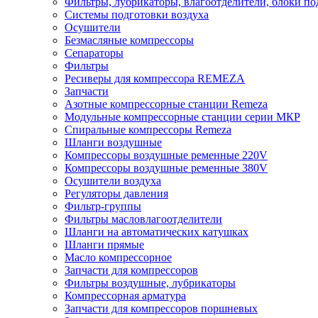
Фильтры, лубрикаторы, влагоотделители, блоки по
Системы подготовки воздуха
Осушители
Безмасляные компрессоры
Сепараторы
Фильтры
Ресиверы для компрессора REMEZA
Запчасти
Азотные компрессорные станции Remeza
Модульные компрессорные станции серии МКР
Спиральные компрессоры Remeza
Шланги воздушные
Компрессоры воздушные ременные 220V
Компрессоры воздушные ременные 380V
Осушители воздуха
Регуляторы давления
Фильтр-группы
Фильтры масловлагоотделители
Шланги на автоматических катушках
Шланги прямые
Масло компрессорное
Запчасти для компрессоров
Фильтры воздушные, лубрикаторы
Компрессорная арматура
Запчасти для компрессоров поршневых