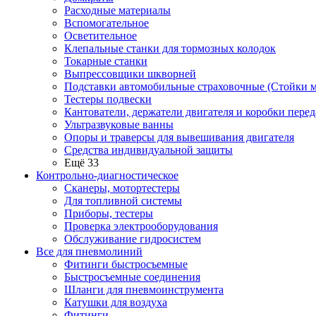
Расходные материалы
Вспомогательное
Осветительное
Клепальные станки для тормозных колодок
Токарные станки
Выпрессовщики шкворней
Подставки автомобильные страховочные (Стойки м
Тестеры подвески
Кантователи, держатели двигателя и коробки перед
Ультразвуковые ванны
Опоры и траверсы для вывешивания двигателя
Средства индивидуальной защиты
Ещё 33
Контрольно-диагностическое
Сканеры, мотортестеры
Для топливной системы
Приборы, тестеры
Проверка электрооборудования
Обслуживание гидросистем
Все для пневмолиний
Фитинги быстросъемные
Быстросъемные соединения
Шланги для пневмоинструмента
Катушки для воздуха
Фитинги