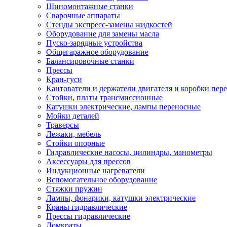
Шиномонтажные станки
Сварочные аппараты
Стенды экспресс-замены жидкостей
Оборудование для замены масла
Пуско-зарядные устройства
Общегаражное оборудование
Балансировочные станки
Прессы
Кран-гуси
Кантователи и держатели двигателя и коробки пере
Стойки, платы трансмиссионные
Катушки электрические, лампы переносные
Мойки деталей
Траверсы
Лежаки, мебель
Стойки опорные
Гидравлические насосы, цилиндры, манометры
Аксессуары для прессов
Индукционные нагреватели
Вспомогательное оборудование
Стяжки пружин
Лампы, фонарики, катушки электрические
Краны гидравлические
Прессы гидравлические
Домкраты