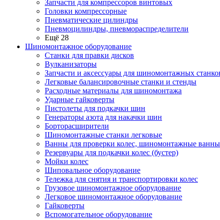
Запчасти для компрессоров винтовых
Головки компрессорные
Пневматические цилиндры
Пневмоцилиндры, пневмораспределители
Ещё 28
Шиномонтажное оборудование
Станки для правки дисков
Вулканизаторы
Запчасти и аксессуары для шиномонтажных станко
Легковые балансировочные станки и стенды
Расходные материалы для шиномонтажа
Ударные гайковерты
Пистолеты для подкачки шин
Генераторы азота для накачки шин
Борторасширители
Шиномонтажные станки легковые
Ванны для проверки колес, шиномонтажные ванны
Резервуары для подкачки колес (бустер)
Мойки колес
Шиповальное оборудование
Тележка для снятия и транспортировки колес
Грузовое шиномонтажное оборудование
Легковое шиномонтажное оборудование
Гайковерты
Вспомогательное оборудование