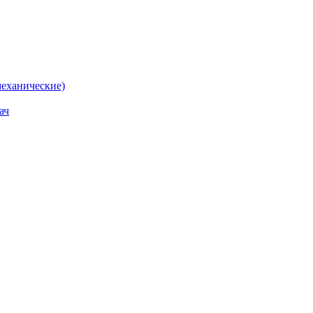
еханические)
ач