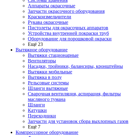
Системы хранения
Аппараты окрасочные
Запчасти окрасочного оборудования
Краскоизмельчители
Рукава окрасочные
Пистолеты для окрасочных аппаратов
Устройства внутренней покраски труб
Оборудование для порошковой окраски
Ещё 23
Вытяжное оборудование
Вытяжки стационарные
Вентиляторы
Насадки, тройники, балансиры, кронштейны
Вытяжки мобильные
Вытяжка в полу
Рельсовые системы
Шланги вытяжные
Сварочная вентиляция, аспирация, фильтры
масляного тумана
Шланги
Катушки
Переходники
Запчасти для установок сбора выхлопных газов
Ещё 7
Компрессорное оборудование