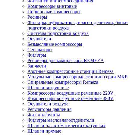
Фиттинги и пневмосоединения
Компрессоры винтовые
Поршневые компрессоры
Ресиверы
Фильтры, лубрикаторы, влагоотделители, блоки
подготовки воздуха
Системы подготовки воздуха
Осушители
Безмасляные компрессоры
Сепараторы
Фильтры
Ресиверы для компрессора REMEZA
Запчасти
Азотные компрессорные станции Remeza
Модульные компрессорные станции серии МКР
Спиральные компрессоры Remeza
Шланги воздушные
Компрессоры воздушные ременные 220V
Компрессоры воздушные ременные 380V
Осушители воздуха
Регуляторы давления
Фильтр-группы
Фильтры масловлагоотделители
Шланги на автоматических катушках
Шланги прямые