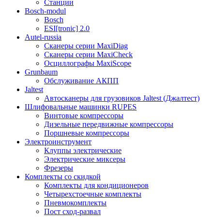
Станции
Bosch-modul
Bosch
ESI[tronic] 2.0
Autel-russia
Сканеры серии MaxiDiag
Сканеры серии MaxiCheck
Осциллографы MaxiScope
Grunbaum
Обслуживание АКПП
Jaltest
Автосканеры для грузовиков Jaltest (Джалтест)
Шлифовальные машинки RUPES
Винтовые компрессоры
Дизельные передвижные компрессоры
Поршневые компрессоры
Электроинструмент
Клуппы электрические
Электрические миксеры
Фрезеры
Комплекты со скидкой
Комплекты для кондиционеров
Четырехстоечные комплекты
Пневмокомплекты
Пост сход-развал