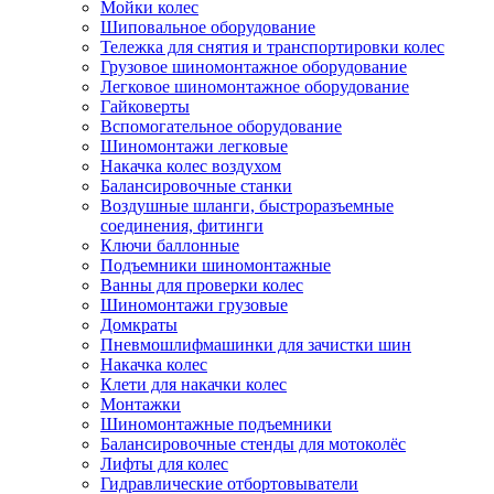
Мойки колес
Шиповальное оборудование
Тележка для снятия и транспортировки колес
Грузовое шиномонтажное оборудование
Легковое шиномонтажное оборудование
Гайковерты
Вспомогательное оборудование
Шиномонтажи легковые
Накачка колес воздухом
Балансировочные станки
Воздушные шланги, быстроразъемные
соединения, фитинги
Ключи баллонные
Подъемники шиномонтажные
Ванны для проверки колес
Шиномонтажи грузовые
Домкраты
Пневмошлифмашинки для зачистки шин
Накачка колес
Клети для накачки колес
Монтажки
Шиномонтажные подъемники
Балансировочные стенды для мотоколёс
Лифты для колес
Гидравлические отбортовыватели