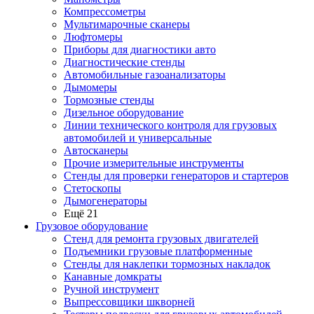
Компрессометры
Мультимарочные сканеры
Люфтомеры
Приборы для диагностики авто
Диагностические стенды
Автомобильные газоанализаторы
Дымомеры
Тормозные стенды
Дизельное оборудование
Линии технического контроля для грузовых
автомобилей и универсальные
Автосканеры
Прочие измерительные инструменты
Стенды для проверки генераторов и стартеров
Стетоскопы
Дымогенераторы
Ещё 21
Грузовое оборудование
Стенд для ремонта грузовых двигателей
Подъемники грузовые платформенные
Стенды для наклепки тормозных накладок
Канавные домкраты
Ручной инструмент
Выпрессовщики шкворней