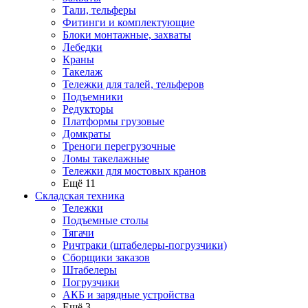
Тали, тельферы
Фитинги и комплектующие
Блоки монтажные, захваты
Лебедки
Краны
Такелаж
Тележки для талей, тельферов
Подъемники
Редукторы
Платформы грузовые
Домкраты
Треноги перегрузочные
Ломы такелажные
Тележки для мостовых кранов
Ещё 11
Складская техника
Тележки
Подъемные столы
Тягачи
Ричтраки (штабелеры-погрузчики)
Сборщики заказов
Штабелеры
Погрузчики
АКБ и зарядные устройства
Ещё 3