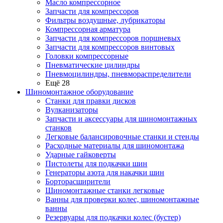
Масло компрессорное
Запчасти для компрессоров
Фильтры воздушные, лубрикаторы
Компрессорная арматура
Запчасти для компрессоров поршневых
Запчасти для компрессоров винтовых
Головки компрессорные
Пневматические цилиндры
Пневмоцилиндры, пневмораспределители
Ещё 28
Шиномонтажное оборудование
Станки для правки дисков
Вулканизаторы
Запчасти и аксессуары для шиномонтажных
станков
Легковые балансировочные станки и стенды
Расходные материалы для шиномонтажа
Ударные гайковерты
Пистолеты для подкачки шин
Генераторы азота для накачки шин
Борторасширители
Шиномонтажные станки легковые
Ванны для проверки колес, шиномонтажные
ванны
Резервуары для подкачки колес (бустер)