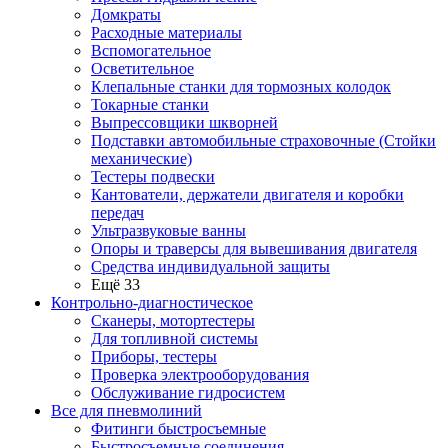
Домкраты
Расходные материалы
Вспомогательное
Осветительное
Клепальные станки для тормозных колодок
Токарные станки
Выпрессовщики шкворней
Подставки автомобильные страховочные (Стойки
механические)
Тестеры подвески
Кантователи, держатели двигателя и коробки
передач
Ультразвуковые ванны
Опоры и траверсы для вывешивания двигателя
Средства индивидуальной защиты
Ещё 33
Контрольно-диагностическое
Сканеры, мотортестеры
Для топливной системы
Приборы, тестеры
Проверка электрооборудования
Обслуживание гидросистем
Все для пневмолиний
Фитинги быстросъемные
Быстросъемные соединения