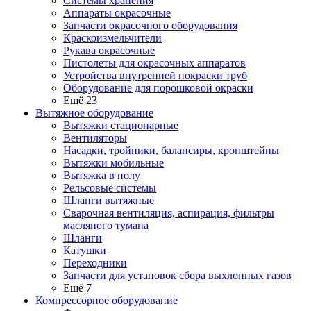
Системы хранения
Аппараты окрасочные
Запчасти окрасочного оборудования
Краскоизмельчители
Рукава окрасочные
Пистолеты для окрасочных аппаратов
Устройства внутренней покраски труб
Оборудование для порошковой окраски
Ещё 23
Вытяжное оборудование
Вытяжки стационарные
Вентиляторы
Насадки, тройники, балансиры, кронштейны
Вытяжки мобильные
Вытяжка в полу
Рельсовые системы
Шланги вытяжные
Сварочная вентиляция, аспирация, фильтры
масляного тумана
Шланги
Катушки
Переходники
Запчасти для установок сбора выхлопных газов
Ещё 7
Компрессорное оборудование