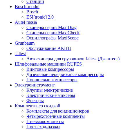
Станции
Bosch-modul
Bosch
ESI[tronic] 2.0
Autel-russia
Сканеры серии MaxiDiag
Сканеры серии MaxiCheck
Осциллографы MaxiScope
Grunbaum
Обслуживание АКПП
Jaltest
Автосканеры для грузовиков Jaltest (Джалтест)
Шлифовальные машинки RUPES
Винтовые компрессоры
Дизельные передвижные компрессоры
Поршневые компрессоры
Электроинструмент
Клуппы электрические
Электрические миксеры
Фрезеры
Комплекты со скидкой
Комплекты для кондиционеров
Четырехстоечные комплекты
Пневмокомплекты
Пост сход-развал