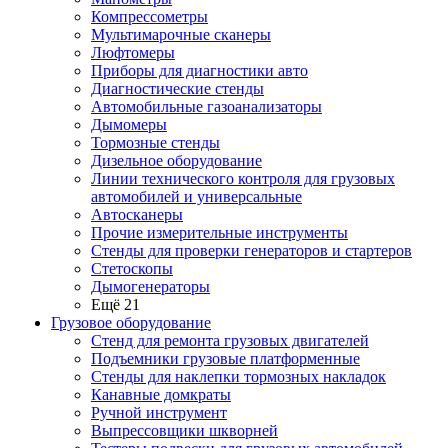
Компрессометры
Мультимарочные сканеры
Люфтомеры
Приборы для диагностики авто
Диагностические стенды
Автомобильные газоанализаторы
Дымомеры
Тормозные стенды
Дизельное оборудование
Линии технического контроля для грузовых
автомобилей и универсальные
Автосканеры
Прочие измерительные инструменты
Стенды для проверки генераторов и стартеров
Стетоскопы
Дымогенераторы
Ещё 21
Грузовое оборудование
Стенд для ремонта грузовых двигателей
Подъемники грузовые платформенные
Стенды для наклепки тормозных накладок
Канавные домкраты
Ручной инструмент
Выпрессовщики шкворней