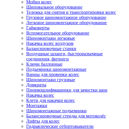
Мойки колес
Шиповальное оборудование
Тележка для снятия и транспортировки колес
Грузовое шиномонтажное оборудование
Легковое шиномонтажное оборудование
Гайковерты
Вспомогательное оборудование
Шиномонтажи легковые
Накачка колес воздухом
Балансировочные станки
Воздушные шланги, быстроразъемные
соединения, фитинги
Ключи баллонные
Подъемники шиномонтажные
Ванны для проверки колес
Шиномонтажи грузовые
Домкраты
Пневмошлифмашинки для зачистки шин
Накачка колес
Клети для накачки колес
Монтажки
Шиномонтажные подъемники
Балансировочные стенды для мотоколёс
Лифты для колес
Гидравлические отбортовыватели