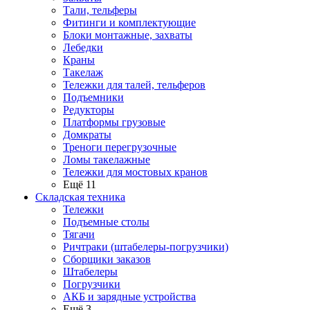
Тали, тельферы
Фитинги и комплектующие
Блоки монтажные, захваты
Лебедки
Краны
Такелаж
Тележки для талей, тельферов
Подъемники
Редукторы
Платформы грузовые
Домкраты
Треноги перегрузочные
Ломы такелажные
Тележки для мостовых кранов
Ещё 11
Складская техника
Тележки
Подъемные столы
Тягачи
Ричтраки (штабелеры-погрузчики)
Сборщики заказов
Штабелеры
Погрузчики
АКБ и зарядные устройства
Ещё 3