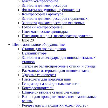
Масло компрессорное
Запчасти для компрессоров
Фильтры воздушные, лубрикаторы
Компрессорная арматура
Запчасти для компрессоров поршневых
Запчасти для компрессоров винтовых
Головки компрессорные
Пневматические цилиндры
Пневмоцилиндры, пневмораспределители
Ещё 28
Шиномонтажное оборудование
Станки для правки дисков
Вулканизаторы
Запчасти и аксессуары для шиномонтажных
станков
Легковые балансировочные станки и стенды
Расходные материалы для шиномонтажа
Ударные гайковерты
Пистолеты для подкачки шин
Генераторы азота для накачки шин
Борторасширители
Шиномонтажные станки легковые
Ванны для проверки колес, шиномонтажные
ванны
Резервуары для подкачки колес (бустер)