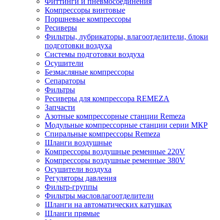
Фиттинги и пневмосоединения
Компрессоры винтовые
Поршневые компрессоры
Ресиверы
Фильтры, лубрикаторы, влагоотделители, блоки
подготовки воздуха
Системы подготовки воздуха
Осушители
Безмасляные компрессоры
Сепараторы
Фильтры
Ресиверы для компрессора REMEZA
Запчасти
Азотные компрессорные станции Remeza
Модульные компрессорные станции серии МКР
Спиральные компрессоры Remeza
Шланги воздушные
Компрессоры воздушные ременные 220V
Компрессоры воздушные ременные 380V
Осушители воздуха
Регуляторы давления
Фильтр-группы
Фильтры масловлагоотделители
Шланги на автоматических катушках
Шланги прямые