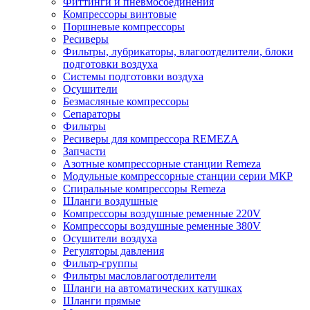
Фиттинги и пневмосоединения
Компрессоры винтовые
Поршневые компрессоры
Ресиверы
Фильтры, лубрикаторы, влагоотделители, блоки
подготовки воздуха
Системы подготовки воздуха
Осушители
Безмасляные компрессоры
Сепараторы
Фильтры
Ресиверы для компрессора REMEZA
Запчасти
Азотные компрессорные станции Remeza
Модульные компрессорные станции серии МКР
Спиральные компрессоры Remeza
Шланги воздушные
Компрессоры воздушные ременные 220V
Компрессоры воздушные ременные 380V
Осушители воздуха
Регуляторы давления
Фильтр-группы
Фильтры масловлагоотделители
Шланги на автоматических катушках
Шланги прямые