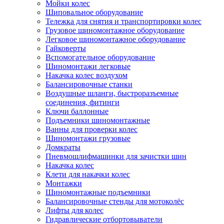
Мойки колес
Шиповальное оборудование
Тележка для снятия и транспортировки колес
Грузовое шиномонтажное оборудование
Легковое шиномонтажное оборудование
Гайковерты
Вспомогательное оборудование
Шиномонтажи легковые
Накачка колес воздухом
Балансировочные станки
Воздушные шланги, быстроразъемные
соединения, фитинги
Ключи баллонные
Подъемники шиномонтажные
Ванны для проверки колес
Шиномонтажи грузовые
Домкраты
Пневмошлифмашинки для зачистки шин
Накачка колес
Клети для накачки колес
Монтажки
Шиномонтажные подъемники
Балансировочные стенды для мотоколёс
Лифты для колес
Гидравлические отбортовыватели