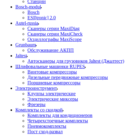
Станции
Bosch-modul
Bosch
ESI[tronic] 2.0
Autel-russia
Сканеры серии MaxiDiag
Сканеры серии MaxiCheck
Осциллографы MaxiScope
Grunbaum
Обслуживание АКПП
Jaltest
Автосканеры для грузовиков Jaltest (Джалтест)
Шлифовальные машинки RUPES
Винтовые компрессоры
Дизельные передвижные компрессоры
Поршневые компрессоры
Электроинструмент
Клуппы электрические
Электрические миксеры
Фрезеры
Комплекты со скидкой
Комплекты для кондиционеров
Четырехстоечные комплекты
Пневмокомплекты
Пост сход-развал