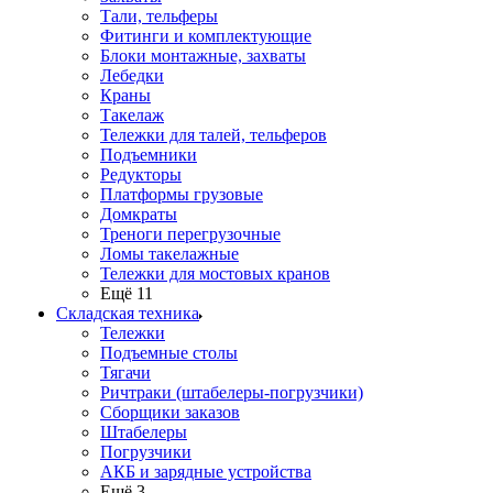
Тали, тельферы
Фитинги и комплектующие
Блоки монтажные, захваты
Лебедки
Краны
Такелаж
Тележки для талей, тельферов
Подъемники
Редукторы
Платформы грузовые
Домкраты
Треноги перегрузочные
Ломы такелажные
Тележки для мостовых кранов
Ещё 11
Складская техника
Тележки
Подъемные столы
Тягачи
Ричтраки (штабелеры-погрузчики)
Сборщики заказов
Штабелеры
Погрузчики
АКБ и зарядные устройства
Ещё 3