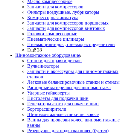
Масло компрессорное
Запчасти для компрессоров
Фильтры воздушные, лубрикаторы
Компрессорная арматура
Запчасти для компрессоров поршневых
Запчасти для компрессоров винтовых
Головки компрессорные
Пневматические цилиндры
Пневмоцилиндры, пневмораспределители
Ещё 28
Шиномонтажное оборудование
Станки для правки дисков
Вулканизаторы
Запчасти и аксессуары для шиномонтажных
станков
Легковые балансировочные станки и стенды
Расходные материалы для шиномонтажа
Ударные гайковерты
Пистолеты для подкачки шин
Генераторы азота для накачки шин
Борторасширители
Шиномонтажные станки легковые
Ванны для проверки колес, шиномонтажные
ванны
Резервуары для подкачки колес (бустер)