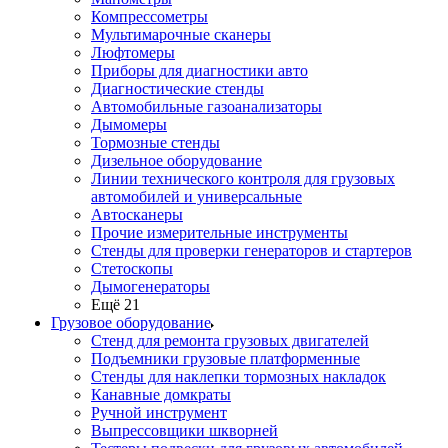
Компрессометры
Мультимарочные сканеры
Люфтомеры
Приборы для диагностики авто
Диагностические стенды
Автомобильные газоанализаторы
Дымомеры
Тормозные стенды
Дизельное оборудование
Линии технического контроля для грузовых
автомобилей и универсальные
Автосканеры
Прочие измерительные инструменты
Стенды для проверки генераторов и стартеров
Стетоскопы
Дымогенераторы
Ещё 21
Грузовое оборудование
Стенд для ремонта грузовых двигателей
Подъемники грузовые платформенные
Стенды для наклепки тормозных накладок
Канавные домкраты
Ручной инструмент
Выпрессовщики шкворней