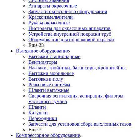
Системы хранения
Аппараты окрасочные
Запчасти окрасочного оборудования
Краскоизмельчители
Рукава окрасочные
Пистолеты для окрасочных аппаратов
Устройства внутренней покраски труб
Оборудование для порошковой окраски
Ещё 23
Вытяжное оборудование
Вытяжки стационарные
Вентиляторы
Насадки, тройники, балансиры, кронштейны
Вытяжки мобильные
Вытяжка в полу
Рельсовые системы
Шланги вытяжные
Сварочная вентиляция, аспирация, фильтры
масляного тумана
Шланги
Катушки
Переходники
Запчасти для установок сбора выхлопных газов
Ещё 7
Компрессорное оборудование