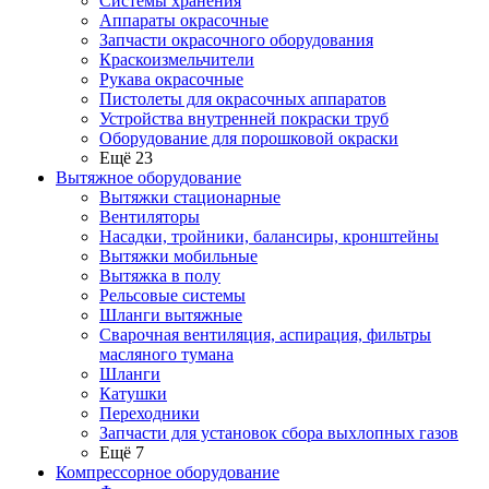
Системы хранения
Аппараты окрасочные
Запчасти окрасочного оборудования
Краскоизмельчители
Рукава окрасочные
Пистолеты для окрасочных аппаратов
Устройства внутренней покраски труб
Оборудование для порошковой окраски
Ещё 23
Вытяжное оборудование
Вытяжки стационарные
Вентиляторы
Насадки, тройники, балансиры, кронштейны
Вытяжки мобильные
Вытяжка в полу
Рельсовые системы
Шланги вытяжные
Сварочная вентиляция, аспирация, фильтры
масляного тумана
Шланги
Катушки
Переходники
Запчасти для установок сбора выхлопных газов
Ещё 7
Компрессорное оборудование