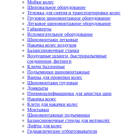
Мойки колес
Шиповальное оборудование
Тележка для снятия и транспортировки колес
Грузовое шиномонтажное оборудование
Легковое шиномонтажное оборудование
Гайковерты
Вспомогательное оборудование
Шиномонтажи легковые
Накачка колес воздухом
Балансировочные станки
Воздушные шланги, быстроразъемные
соединения, фитинги
Ключи баллонные
Подъемники шиномонтажные
Ванны для проверки колес
Шиномонтажи грузовые
Домкраты
Пневмошлифмашинки для зачистки шин
Накачка колес
Клети для накачки колес
Монтажки
Шиномонтажные подъемники
Балансировочные стенды для мотоколёс
Лифты для колес
Гидравлические отбортовыватели