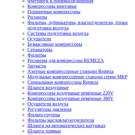
Фиттинги и пневмосоединения
Компрессоры винтовые
Поршневые компрессоры
Ресиверы
Фильтры, лубрикаторы, влагоотделители, блоки
подготовки воздуха
Системы подготовки воздуха
Осушители
Безмасляные компрессоры
Сепараторы
Фильтры
Ресиверы для компрессора REMEZA
Запчасти
Азотные компрессорные станции Remeza
Модульные компрессорные станции серии МКР
Спиральные компрессоры Remeza
Шланги воздушные
Компрессоры воздушные ременные 220V
Компрессоры воздушные ременные 380V
Осушители воздуха
Регуляторы давления
Фильтр-группы
Фильтры масловлагоотделители
Шланги на автоматических катушках
Шланги прямые