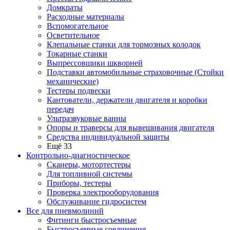
Домкраты
Расходные материалы
Вспомогательное
Осветительное
Клепальные станки для тормозных колодок
Токарные станки
Выпрессовщики шкворней
Подставки автомобильные страховочные (Стойки
механические)
Тестеры подвески
Кантователи, держатели двигателя и коробки
передач
Ультразвуковые ванны
Опоры и траверсы для вывешивания двигателя
Средства индивидуальной защиты
Ещё 33
Контрольно-диагностическое
Сканеры, мотортестеры
Для топливной системы
Приборы, тестеры
Проверка электрооборудования
Обслуживание гидросистем
Все для пневмолиний
Фитинги быстросъемные
Быстросъемные соединения