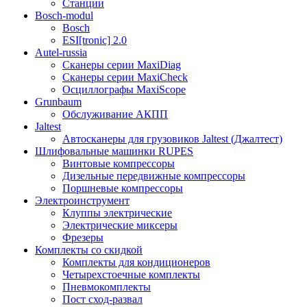
Станции
Bosch-modul
Bosch
ESI[tronic] 2.0
Autel-russia
Сканеры серии MaxiDiag
Сканеры серии MaxiCheck
Осциллографы MaxiScope
Grunbaum
Обслуживание АКПП
Jaltest
Автосканеры для грузовиков Jaltest (Джалтест)
Шлифовальные машинки RUPES
Винтовые компрессоры
Дизельные передвижные компрессоры
Поршневые компрессоры
Электроинструмент
Клуппы электрические
Электрические миксеры
Фрезеры
Комплекты со скидкой
Комплекты для кондиционеров
Четырехстоечные комплекты
Пневмокомплекты
Пост сход-развал