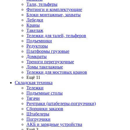
Тали, тельферы
Фитинги и комплектующие
Блоки монтажные, захваты
Лебедки
Краны
Такелаж
Тележки для талей, тельферов
Подъемники
Редукторы
Платформы грузовые
Домкраты
Треноги перегрузочные
Ломы такелажные
Тележки для мостовых кранов
Ещё 11
Складская техника
Тележки
Подъемные столы
Тягачи
Ричтраки (штабелеры-погрузчики)
Сборщики заказов
Штабелеры
Погрузчики
АКБ и зарядные устройства
Ещё 3