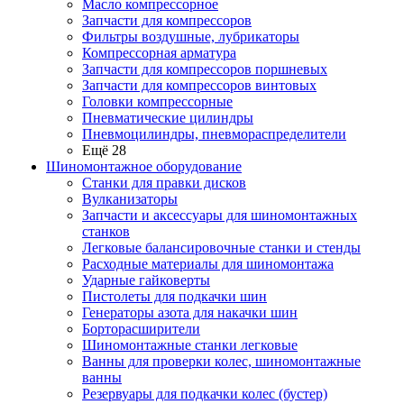
Масло компрессорное
Запчасти для компрессоров
Фильтры воздушные, лубрикаторы
Компрессорная арматура
Запчасти для компрессоров поршневых
Запчасти для компрессоров винтовых
Головки компрессорные
Пневматические цилиндры
Пневмоцилиндры, пневмораспределители
Ещё 28
Шиномонтажное оборудование
Станки для правки дисков
Вулканизаторы
Запчасти и аксессуары для шиномонтажных
станков
Легковые балансировочные станки и стенды
Расходные материалы для шиномонтажа
Ударные гайковерты
Пистолеты для подкачки шин
Генераторы азота для накачки шин
Борторасширители
Шиномонтажные станки легковые
Ванны для проверки колес, шиномонтажные
ванны
Резервуары для подкачки колес (бустер)