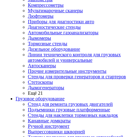
Компрессометры
Мультимарочные сканеры
Люфтомеры
Приборы для диагностики авто
Диагностические стенды
Автомобильные газоанализаторы
Дымомеры
Тормозные стенды
Дизельное оборудование
Линии технического контроля для грузовых
автомобилей и универсальные
Автосканеры
Прочие измерительные инструменты
Стенды для проверки генераторов и стартеров
Стетоскопы
Дымогенераторы
Ещё 21
Грузовое оборудование
Стенд для ремонта грузовых двигателей
Подъемники грузовые платформенные
Стенды для наклепки тормозных накладок
Канавные домкраты
Ручной инструмент
Выпрессовщики шкворней