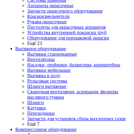
Системы хранения
Аппараты окрасочные
Запчасти окрасочного оборудования
Краскоизмельчители
Рукава окрасочные
Пистолеты для окрасочных аппаратов
Устройства внутренней покраски труб
Оборудование для порошковой окраски
Ещё 23
Вытяжное оборудование
Вытяжки стационарные
Вентиляторы
Насадки, тройники, балансиры, кронштейны
Вытяжки мобильные
Вытяжка в полу
Рельсовые системы
Шланги вытяжные
Сварочная вентиляция, аспирация, фильтры
масляного тумана
Шланги
Катушки
Переходники
Запчасти для установок сбора выхлопных газов
Ещё 7
Компрессорное оборудование