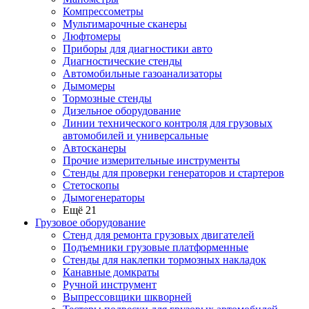
Компрессометры
Мультимарочные сканеры
Люфтомеры
Приборы для диагностики авто
Диагностические стенды
Автомобильные газоанализаторы
Дымомеры
Тормозные стенды
Дизельное оборудование
Линии технического контроля для грузовых
автомобилей и универсальные
Автосканеры
Прочие измерительные инструменты
Стенды для проверки генераторов и стартеров
Стетоскопы
Дымогенераторы
Ещё 21
Грузовое оборудование
Стенд для ремонта грузовых двигателей
Подъемники грузовые платформенные
Стенды для наклепки тормозных накладок
Канавные домкраты
Ручной инструмент
Выпрессовщики шкворней