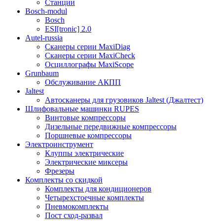
Станции
Bosch-modul
Bosch
ESI[tronic] 2.0
Autel-russia
Сканеры серии MaxiDiag
Сканеры серии MaxiCheck
Осциллографы MaxiScope
Grunbaum
Обслуживание АКПП
Jaltest
Автосканеры для грузовиков Jaltest (Джалтест)
Шлифовальные машинки RUPES
Винтовые компрессоры
Дизельные передвижные компрессоры
Поршневые компрессоры
Электроинструмент
Клуппы электрические
Электрические миксеры
Фрезеры
Комплекты со скидкой
Комплекты для кондиционеров
Четырехстоечные комплекты
Пневмокомплекты
Пост сход-развал