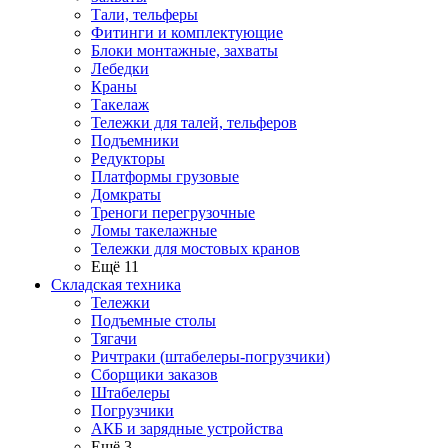
Тали, тельферы
Фитинги и комплектующие
Блоки монтажные, захваты
Лебедки
Краны
Такелаж
Тележки для талей, тельферов
Подъемники
Редукторы
Платформы грузовые
Домкраты
Треноги перегрузочные
Ломы такелажные
Тележки для мостовых кранов
Ещё 11
Складская техника
Тележки
Подъемные столы
Тягачи
Ричтраки (штабелеры-погрузчики)
Сборщики заказов
Штабелеры
Погрузчики
АКБ и зарядные устройства
Ещё 3