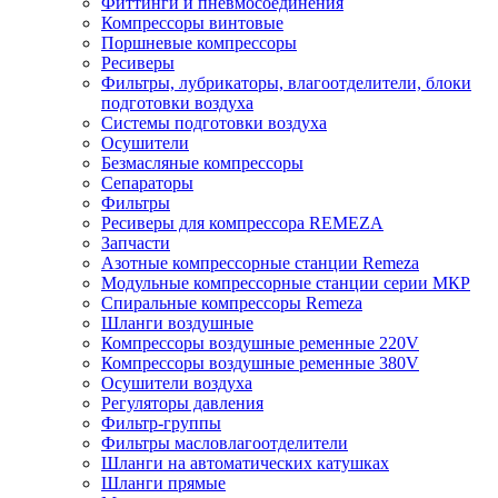
Фиттинги и пневмосоединения
Компрессоры винтовые
Поршневые компрессоры
Ресиверы
Фильтры, лубрикаторы, влагоотделители, блоки
подготовки воздуха
Системы подготовки воздуха
Осушители
Безмасляные компрессоры
Сепараторы
Фильтры
Ресиверы для компрессора REMEZA
Запчасти
Азотные компрессорные станции Remeza
Модульные компрессорные станции серии МКР
Спиральные компрессоры Remeza
Шланги воздушные
Компрессоры воздушные ременные 220V
Компрессоры воздушные ременные 380V
Осушители воздуха
Регуляторы давления
Фильтр-группы
Фильтры масловлагоотделители
Шланги на автоматических катушках
Шланги прямые