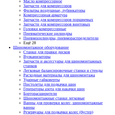
Масло компрессорное
Запчасти для компрессоров
Фильтры воздушные, лубрикаторы
Компрессорная арматура
Запчасти для компрессоров поршневых
Запчасти для компрессоров винтовых
Головки компрессорные
Пневматические цилиндры
Пневмоцилиндры, пневмораспределители
Ещё 28
Шиномонтажное оборудование
Станки для правки дисков
Вулканизаторы
Запчасти и аксессуары для шиномонтажных
станков
Легковые балансировочные станки и стенды
Расходные материалы для шиномонтажа
Ударные гайковерты
Пистолеты для подкачки шин
Генераторы азота для накачки шин
Борторасширители
Шиномонтажные станки легковые
Ванны для проверки колес, шиномонтажные
ванны
Резервуары для подкачки колес (бустер)