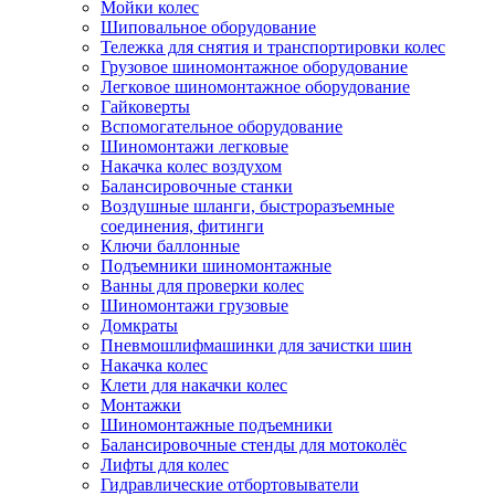
Мойки колес
Шиповальное оборудование
Тележка для снятия и транспортировки колес
Грузовое шиномонтажное оборудование
Легковое шиномонтажное оборудование
Гайковерты
Вспомогательное оборудование
Шиномонтажи легковые
Накачка колес воздухом
Балансировочные станки
Воздушные шланги, быстроразъемные
соединения, фитинги
Ключи баллонные
Подъемники шиномонтажные
Ванны для проверки колес
Шиномонтажи грузовые
Домкраты
Пневмошлифмашинки для зачистки шин
Накачка колес
Клети для накачки колес
Монтажки
Шиномонтажные подъемники
Балансировочные стенды для мотоколёс
Лифты для колес
Гидравлические отбортовыватели