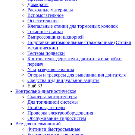
Домкраты
Расходные материалы
Вспомогательное
Осветительное
Клепальные станки для тормозных колодок
Токарные станки
Выпрессовщики шкворней
Подставки автомобильные страховочные (Стойки
механические)
Тестеры подвески
Кантователи, держатели двигателя и коробки
передач
Ультразвуковые ванны
Опоры и траверсы для вывешивания двигателя
Средства индивидуальной защиты
Ещё 33
Контрольно-диагностическое
Сканеры, мотортестеры
Для топливной системы
Приборы, тестеры
Проверка электрооборудования
Обслуживание гидросистем
Все для пневмолиний
Фитинги быстросъемные
Быстросъемные соединения