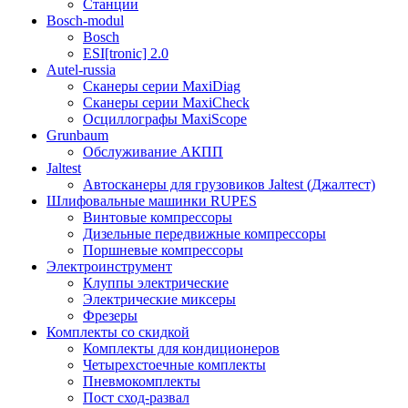
Станции
Bosch-modul
Bosch
ESI[tronic] 2.0
Autel-russia
Сканеры серии MaxiDiag
Сканеры серии MaxiCheck
Осциллографы MaxiScope
Grunbaum
Обслуживание АКПП
Jaltest
Автосканеры для грузовиков Jaltest (Джалтест)
Шлифовальные машинки RUPES
Винтовые компрессоры
Дизельные передвижные компрессоры
Поршневые компрессоры
Электроинструмент
Клуппы электрические
Электрические миксеры
Фрезеры
Комплекты со скидкой
Комплекты для кондиционеров
Четырехстоечные комплекты
Пневмокомплекты
Пост сход-развал