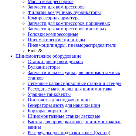
Масло компрессорное
Запчасти для компрессоров
Фильтры воздушные, лубрикаторы
Компрессорная арматура
Запчасти для компрессоров поршневых
Запчасти для компрессоров винтовых
Головки компрессорные
Пневматические цилиндры
Пневмоцилиндры, пневмораспределители
Ещё 28
Шиномонтажное оборудование
Станки для правки дисков
Вулканизаторы
Запчасти и аксессуары для шиномонтажных
станков
Легковые балансировочные станки и стенды
Расходные материалы для шиномонтажа
Ударные гайковерты
Пистолеты для подкачки шин
Генераторы азота для накачки шин
Борторасширители
Шиномонтажные станки легковые
Ванны для проверки колес, шиномонтажные
ванны
Резервуары для подкачки колес (бустер)