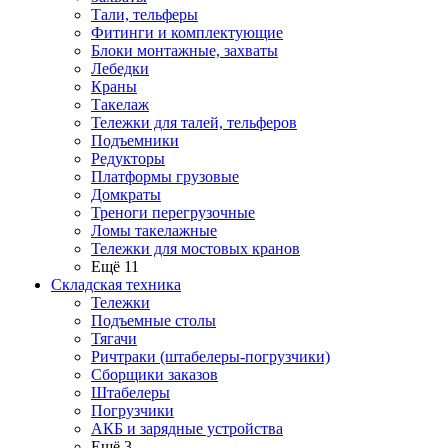
Тали, тельферы
Фитинги и комплектующие
Блоки монтажные, захваты
Лебедки
Краны
Такелаж
Тележки для талей, тельферов
Подъемники
Редукторы
Платформы грузовые
Домкраты
Треноги перегрузочные
Ломы такелажные
Тележки для мостовых кранов
Ещё 11
Складская техника
Тележки
Подъемные столы
Тягачи
Ричтраки (штабелеры-погрузчики)
Сборщики заказов
Штабелеры
Погрузчики
АКБ и зарядные устройства
Ещё 3