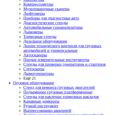
Компрессометры
Мультимарочные сканеры
Люфтомеры
Приборы для диагностики авто
Диагностические стенды
Автомобильные газоанализаторы
Дымомеры
Тормозные стенды
Дизельное оборудование
Линии технического контроля для грузовых
автомобилей и универсальные
Автосканеры
Прочие измерительные инструменты
Стенды для проверки генераторов и стартеров
Стетоскопы
Дымогенераторы
Ещё 21
Грузовое оборудование
Стенд для ремонта грузовых двигателей
Подъемники грузовые платформенные
Стенды для наклепки тормозных накладок
Канавные домкраты
Ручной инструмент
Выпрессовщики шкворней