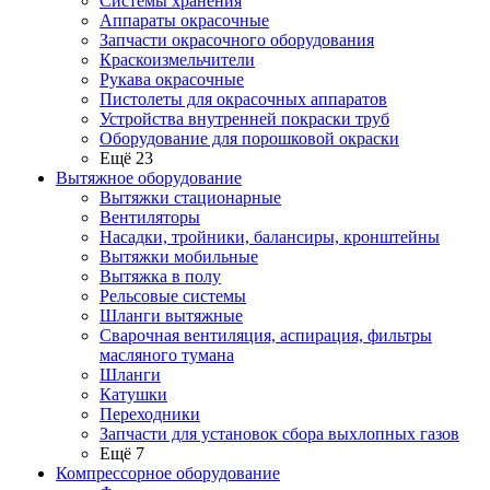
Системы хранения
Аппараты окрасочные
Запчасти окрасочного оборудования
Краскоизмельчители
Рукава окрасочные
Пистолеты для окрасочных аппаратов
Устройства внутренней покраски труб
Оборудование для порошковой окраски
Ещё 23
Вытяжное оборудование
Вытяжки стационарные
Вентиляторы
Насадки, тройники, балансиры, кронштейны
Вытяжки мобильные
Вытяжка в полу
Рельсовые системы
Шланги вытяжные
Сварочная вентиляция, аспирация, фильтры
масляного тумана
Шланги
Катушки
Переходники
Запчасти для установок сбора выхлопных газов
Ещё 7
Компрессорное оборудование