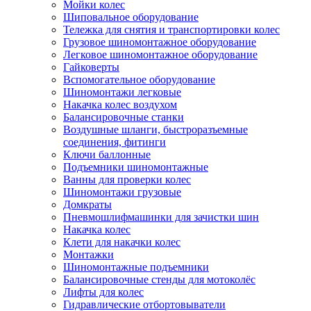
Мойки колес
Шиповальное оборудование
Тележка для снятия и транспортировки колес
Грузовое шиномонтажное оборудование
Легковое шиномонтажное оборудование
Гайковерты
Вспомогательное оборудование
Шиномонтажи легковые
Накачка колес воздухом
Балансировочные станки
Воздушные шланги, быстроразъемные
соединения, фитинги
Ключи баллонные
Подъемники шиномонтажные
Ванны для проверки колес
Шиномонтажи грузовые
Домкраты
Пневмошлифмашинки для зачистки шин
Накачка колес
Клети для накачки колес
Монтажки
Шиномонтажные подъемники
Балансировочные стенды для мотоколёс
Лифты для колес
Гидравлические отбортовыватели