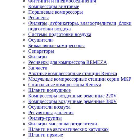
Фиттинги и пневмосоединения
Компрессоры винтовые
Поршневые компрессоры
Ресиверы
Фильтры, лубрикаторы, влагоотделители, блоки
подготовки воздуха
Системы подготовки воздуха
Осушители
Безмасляные компрессоры
Сепараторы
Фильтры
Ресиверы для компрессора REMEZA
Запчасти
Азотные компрессорные станции Remeza
Модульные компрессорные станции серии МКР
Спиральные компрессоры Remeza
Шланги воздушные
Компрессоры воздушные ременные 220V
Компрессоры воздушные ременные 380V
Осушители воздуха
Регуляторы давления
Фильтр-группы
Фильтры масловлагоотделители
Шланги на автоматических катушках
Шланги прямые