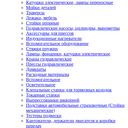
Катушки электрические, лампы переносные
Мойки деталей
Траверсы
Лежаки, мебель
Стойки опорные
Гидравлические насосы, цилиндры, манометры
Аксессуары для прессов
Индукционные нагреватели
Вспомогательное оборудование
Стяжки пружин
Лампы, фонарики, катушки электрические
Краны гидравлические
Прессы гидравлические
Домкраты
Расходные материалы
Вспомогательное
Осветительное
Клепальные станки для тормозных колодок
Токарные станки
Выпрессовщики шкворней
Подставки автомобильные страховочные (Стойки
механические)
Тестеры подвески
Кантователи, держатели двигателя и коробки
передач