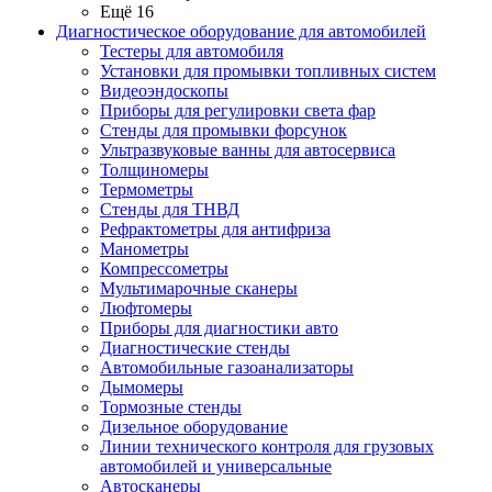
Ещё 16
Диагностическое оборудование для автомобилей
Тестеры для автомобиля
Установки для промывки топливных систем
Видеоэндоскопы
Приборы для регулировки света фар
Стенды для промывки форсунок
Ультразвуковые ванны для автосервиса
Толщиномеры
Термометры
Стенды для ТНВД
Рефрактометры для антифриза
Манометры
Компрессометры
Мультимарочные сканеры
Люфтомеры
Приборы для диагностики авто
Диагностические стенды
Автомобильные газоанализаторы
Дымомеры
Тормозные стенды
Дизельное оборудование
Линии технического контроля для грузовых
автомобилей и универсальные
Автосканеры