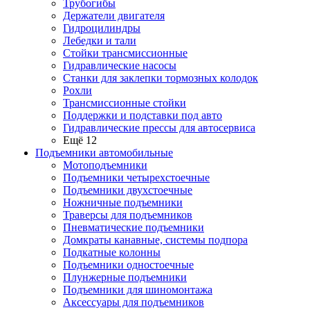
Трубогибы
Держатели двигателя
Гидроцилиндры
Лебедки и тали
Стойки трансмиссионные
Гидравлические насосы
Cтанки для заклепки тормозных колодок
Рохли
Трансмиссионные стойки
Поддержки и подставки под авто
Гидравлические прессы для автосервиса
Ещё 12
Подъемники автомобильные
Мотоподъемники
Подъемники четырехстоечные
Подъемники двухстоечные
Ножничные подъемники
Траверсы для подъемников
Пневматические подъемники
Домкраты канавные, системы подпора
Подкатные колонны
Подъемники одностоечные
Плунжерные подъемники
Подъемники для шиномонтажа
Аксессуары для подъемников