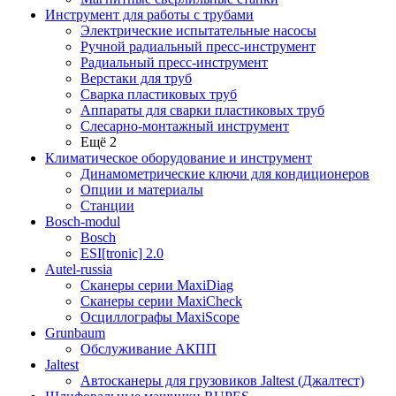
Инструмент для работы с трубами
Электрические испытательные насосы
Ручной радиальный пресс-инструмент
Радиальный пресс-инструмент
Верстаки для труб
Сварка пластиковых труб
Аппараты для сварки пластиковых труб
Слесарно-монтажный инструмент
Ещё 2
Климатическое оборудование и инструмент
Динамометрические ключи для кондиционеров
Опции и материалы
Станции
Bosch-modul
Bosch
ESI[tronic] 2.0
Autel-russia
Сканеры серии MaxiDiag
Сканеры серии MaxiCheck
Осциллографы MaxiScope
Grunbaum
Обслуживание АКПП
Jaltest
Автосканеры для грузовиков Jaltest (Джалтест)