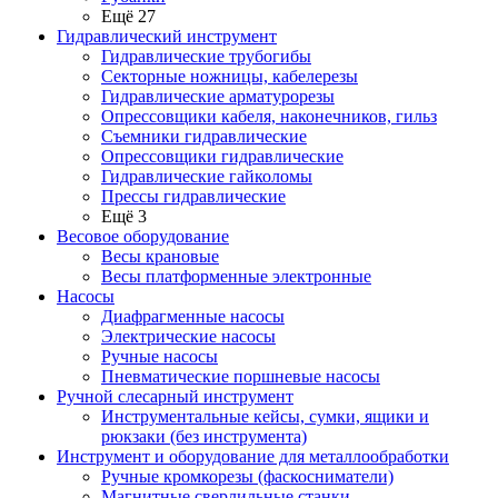
Ещё 27
Гидравлический инструмент
Гидравлические трубогибы
Секторные ножницы, кабелерезы
Гидравлические арматурорезы
Опрессовщики кабеля, наконечников, гильз
Съемники гидравлические
Опрессовщики гидравлические
Гидравлические гайколомы
Прессы гидравлические
Ещё 3
Весовое оборудование
Весы крановые
Весы платформенные электронные
Насосы
Диафрагменные насосы
Электрические насосы
Ручные насосы
Пневматические поршневые насосы
Ручной слесарный инструмент
Инструментальные кейсы, сумки, ящики и
рюкзаки (без инструмента)
Инструмент и оборудование для металлообработки
Ручные кромкорезы (фаскосниматели)
Магнитные сверлильные станки