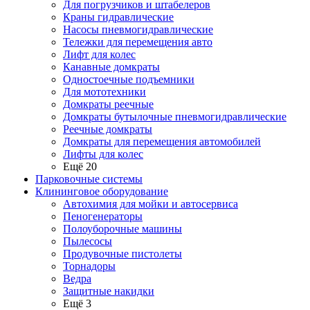
Для погрузчиков и штабелеров
Краны гидравлические
Насосы пневмогидравлические
Тележки для перемещения авто
Лифт для колес
Канавные домкраты
Одностоечные подъемники
Для мототехники
Домкраты реечные
Домкраты бутылочные пневмогидравлические
Реечные домкраты
Домкраты для перемещения автомобилей
Лифты для колес
Ещё 20
Парковочные системы
Клининговое оборудование
Автохимия для мойки и автосервиса
Пеногенераторы
Полоуборочные машины
Пылесосы
Продувочные пистолеты
Торнадоры
Ведра
Защитные накидки
Ещё 3