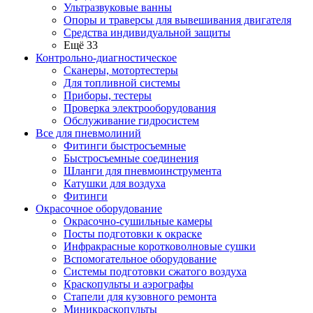
Ультразвуковые ванны
Опоры и траверсы для вывешивания двигателя
Средства индивидуальной защиты
Ещё 33
Контрольно-диагностическое
Сканеры, мотортестеры
Для топливной системы
Приборы, тестеры
Проверка электрооборудования
Обслуживание гидросистем
Все для пневмолиний
Фитинги быстросъемные
Быстросъемные соединения
Шланги для пневмоинструмента
Катушки для воздуха
Фитинги
Окрасочное оборудование
Окрасочно-сушильные камеры
Посты подготовки к окраске
Инфракрасные коротковолновые сушки
Вспомогательное оборудование
Системы подготовки сжатого воздуха
Краскопульты и аэрографы
Стапели для кузовного ремонта
Миникраскопульты