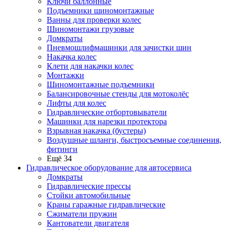
Ключи баллонные
Подъемники шиномонтажные
Ванны для проверки колес
Шиномонтажи грузовые
Домкраты
Пневмошлифмашинки для зачистки шин
Накачка колес
Клети для накачки колес
Монтажки
Шиномонтажные подъемники
Балансировочные стенды для мотоколёс
Лифты для колес
Гидравлические отбортовыватели
Машинки для нарезки протектора
Взрывная накачка (бустеры)
Воздушные шланги, быстросъемные соединения,
фитинги
Ещё 34
Гидравлическое оборудование для автосервиса
Домкраты
Гидравлические прессы
Стойки автомобильные
Краны гаражные гидравлические
Сжиматели пружин
Кантователи двигателя