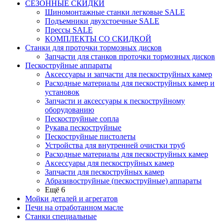
СЕЗОННЫЕ СКИДКИ
Шиномонтажные станки легковые SALE
Подъемники двухстоечные SALE
Прессы SALE
КОМПЛЕКТЫ СО СКИДКОЙ
Станки для проточки тормозных дисков
Запчасти для станков проточки тормозных дисков
Пескоструйные аппараты
Аксессуары и запчасти для пескоструйных камер
Расходные материалы для пескоструйных камер и
установок
Запчасти и аксессуары к пескоструйному
оборудованию
Пескоструйные сопла
Рукава пескоструйные
Пескоструйные пистолеты
Устройства для внутренней очистки труб
Расходные материалы для пескоструйных камер
Аксессуары для пескоструйных камер
Запчасти для пескоструйных камер
Абразивоструйные (пескоструйные) аппараты
Ещё 6
Мойки деталей и агрегатов
Печи на отработанном масле
Станки специальные