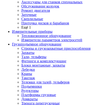
Аксессуары для станков специальных
Обслуживание колодок
Ремонт двигателя
Заточные
Сверлильные
Проточка дисков и барабанов
Ещё 1
Измерительные приборы
Тепловизионное оборудование
Измерители параметров электросетей
Грузоподъемное оборудование
Стропы и грузозахватные приспособления
Захваты
Тали, тельферы
Фитинги и комплектующие
Блоки монтажные, захваты
Лебедки
Краны
Такелаж
Тележки для талей, тельферов
Подъемники
Редукторы
Платформы грузовые
Домкраты
Треноги перегрузочные