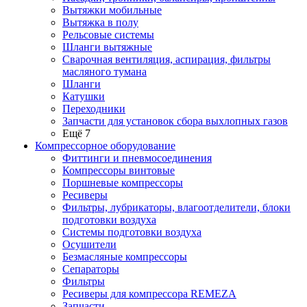
Вытяжки мобильные
Вытяжка в полу
Рельсовые системы
Шланги вытяжные
Сварочная вентиляция, аспирация, фильтры
масляного тумана
Шланги
Катушки
Переходники
Запчасти для установок сбора выхлопных газов
Ещё 7
Компрессорное оборудование
Фиттинги и пневмосоединения
Компрессоры винтовые
Поршневые компрессоры
Ресиверы
Фильтры, лубрикаторы, влагоотделители, блоки
подготовки воздуха
Системы подготовки воздуха
Осушители
Безмасляные компрессоры
Сепараторы
Фильтры
Ресиверы для компрессора REMEZA
Запчасти