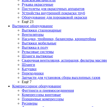
Краскоизмельчители
Рукава окрасочные
Пистолеты для окрасочных аппаратов
Устройства внутренней покраски труб
Оборудование для порошковой окраски
Ещё 23
Вытяжное оборудование
Вытяжки стационарные
Вентиляторы
Насадки, тройники, балансиры, кронштейны
Вытяжки мобильные
Вытяжка в полу
Рельсовые системы
Шланги вытяжные
Сварочная вентиляция, аспирация, фильтры маслян
Шланги
Катушки
Переходники
Запчасти для установок сбора выхлопных газов
Ещё 7
Компрессорное оборудование
Фиттинги и пневмосоединения
Компрессоры винтовые
Поршневые компрессоры
Ресиверы