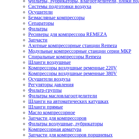
Фильтры, лубрикаторы, влагоотделители, блоки по
Системы подготовки воздуха
Осушители
Безмасляные компрессоры
Сепараторы
Фильтры
Ресиверы для компрессора REMEZA
Запчасти
Азотные компрессорные станции Remeza
Модульные компрессорные станции серии МКР
Спиральные компрессоры Remeza
Шланги воздушные
Компрессоры воздушные ременные 220V
Компрессоры воздушные ременные 380V
Осушители воздуха
Регуляторы давления
Фильтр-группы
Фильтры масловлагоотделители
Шланги на автоматических катушках
Шланги прямые
Масло компрессорное
Запчасти для компрессоров
Фильтры воздушные, лубрикаторы
Компрессорная арматура
Запчасти для компрессоров поршневых