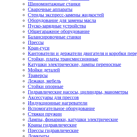
Шиномонтажные станки
Сварочные аппараты
Стенды экспресс-замены жидкостей
Оборудование для замены масла
Пуско-зарядные устройства
Общегаражное оборудование
Балансировочные станки
Прессы
Кран-гуси
Кантователи и держатели двигателя и коробки пере
Стойки, платы трансмиссионные
Катушки электрические, лампы переносные
Мойки деталей
Траверсы
Лежаки, мебель
Стойки опорные
Гидравлические насосы, цилиндры, манометры
Аксессуары для прессов
Индукционные нагреватели
Вспомогательное оборудование
Стяжки пружин
Лампы, фонарики, катушки электрические
Краны гидравлические
Прессы гидравлические
Домкраты