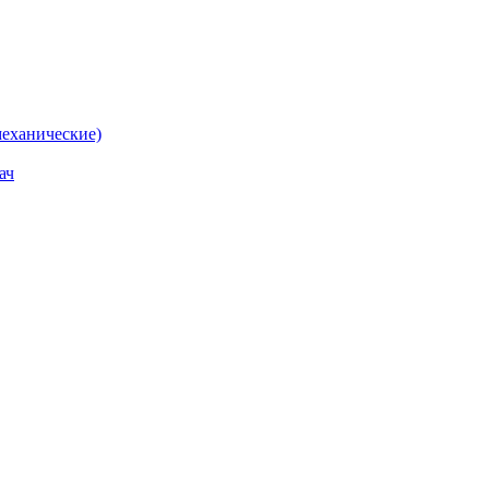
еханические)
ач