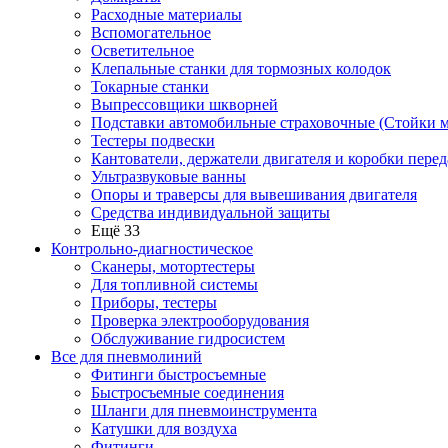
Расходные материалы
Вспомогательное
Осветительное
Клепальные станки для тормозных колодок
Токарные станки
Выпрессовщики шкворней
Подставки автомобильные страховочные (Стойки м
Тестеры подвески
Кантователи, держатели двигателя и коробки перед
Ультразвуковые ванны
Опоры и траверсы для вывешивания двигателя
Средства индивидуальной защиты
Ещё 33
Контрольно-диагностическое
Сканеры, мотортестеры
Для топливной системы
Приборы, тестеры
Проверка электрооборудования
Обслуживание гидросистем
Все для пневмолиний
Фитинги быстросъемные
Быстросъемные соединения
Шланги для пневмоинструмента
Катушки для воздуха
Фитинги