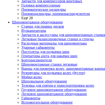
Запчасти для компрессоров винтовых
Головки компрессорные
Пневматические цилиндры
Пневмоцилиндры, пневмораспределители
Ещё 28
Шиномонтажное оборудование
Станки для правки дисков
Вулканизаторы
Запчасти и аксессуары для шиномонтажных станко
Легковые балансировочные станки и стенды
Расходные материалы для шиномонтажа
Ударные гайковерты
Пистолеты для подкачки шин
Генераторы азота для накачки шин
Борторасширители
Шиномонтажные станки легковые
Ванны для проверки колес, шиномонтажные ванны
Резервуары для подкачки колес (бустер)
Мойки колес
Шиповальное оборудование
Тележка для снятия и транспортировки колес
Грузовое шиномонтажное оборудование
Легковое шиномонтажное оборудование
Гайковерты
Вспомогательное оборудование