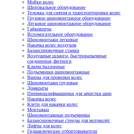
Мойки колес
Шиповальное оборудование
Тележка для снятия и транспортировки колес
Грузовое шиномонтажное оборудование
Легковое шиномонтажное оборудование
Гайковерты
Вспомогательное оборудование
Шиномонтажи легковые
Накачка колес воздухом
Балансировочные станки
Воздушные шланги, быстроразъемные
соединения, фитинги
Ключи баллонные
Подъемники шиномонтажные
Ванны для проверки колес
Шиномонтажи грузовые
Домкраты
Пневмошлифмашинки для зачистки шин
Накачка колес
Клети для накачки колес
Монтажки
Шиномонтажные подъемники
Балансировочные стенды для мотоколёс
Лифты для колес
Гидравлические отбортовыватели