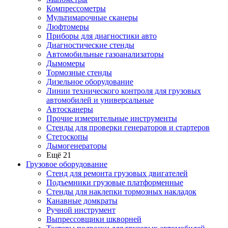
Компрессометры
Мультимарочные сканеры
Люфтомеры
Приборы для диагностики авто
Диагностические стенды
Автомобильные газоанализаторы
Дымомеры
Тормозные стенды
Дизельное оборудование
Линии технического контроля для грузовых
автомобилей и универсальные
Автосканеры
Прочие измерительные инструменты
Стенды для проверки генераторов и стартеров
Стетоскопы
Дымогенераторы
Ещё 21
Грузовое оборудование
Стенд для ремонта грузовых двигателей
Подъемники грузовые платформенные
Стенды для наклепки тормозных накладок
Канавные домкраты
Ручной инструмент
Выпрессовщики шкворней