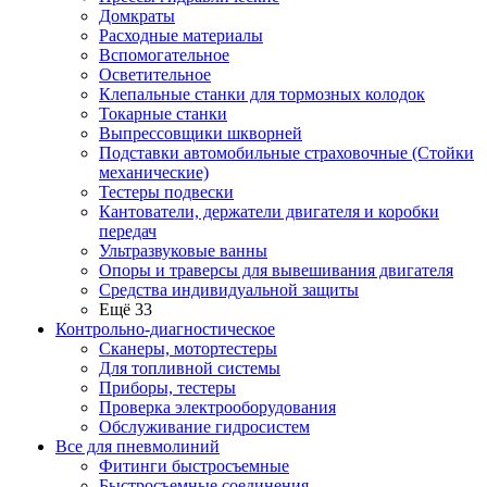
Домкраты
Расходные материалы
Вспомогательное
Осветительное
Клепальные станки для тормозных колодок
Токарные станки
Выпрессовщики шкворней
Подставки автомобильные страховочные (Стойки
механические)
Тестеры подвески
Кантователи, держатели двигателя и коробки
передач
Ультразвуковые ванны
Опоры и траверсы для вывешивания двигателя
Средства индивидуальной защиты
Ещё 33
Контрольно-диагностическое
Сканеры, мотортестеры
Для топливной системы
Приборы, тестеры
Проверка электрооборудования
Обслуживание гидросистем
Все для пневмолиний
Фитинги быстросъемные
Быстросъемные соединения