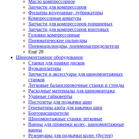
Масло компрессорное
Запчасти для компрессоров
Фильтры воздушные, лубрикаторы
Компрессорная арматура
Запчасти для компрессоров поршневых
Запчасти для компрессоров винтовых
Головки компрессорные
Пневматические цилиндры
Пневмоцилиндры, пневмораспределители
Ещё 28
Шиномонтажное оборудование
Станки для правки дисков
Вулканизаторы
Запчасти и аксессуары для шиномонтажных
станков
Легковые балансировочные станки и стенды
Расходные материалы для шиномонтажа
Ударные гайковерты
Пистолеты для подкачки шин
Генераторы азота для накачки шин
Борторасширители
Шиномонтажные станки легковые
Ванны для проверки колес, шиномонтажные
ванны
Резервуары для подкачки колес (бустер)