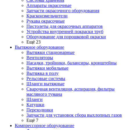
Системы хранения
Аппараты окрасочные
Запчасти окрасочного оборудования
Краскоизмельчители
Рукава окрасочные
Пистолеты для окрасочных аппаратов
Устройства внутренней покраски труб
Оборудование для порошковой окраски
Ещё 23
Вытяжное оборудование
Вытяжки стационарные
Вентиляторы
Насадки, тройники, балансиры, кронштейны
Вытяжки мобильные
Вытяжка в полу
Рельсовые системы
Шланги вытяжные
Сварочная вентиляция, аспирация, фильтры
масляного тумана
Шланги
Катушки
Переходники
Запчасти для установок сбора выхлопных газов
Ещё 7
Компрессорное оборудование