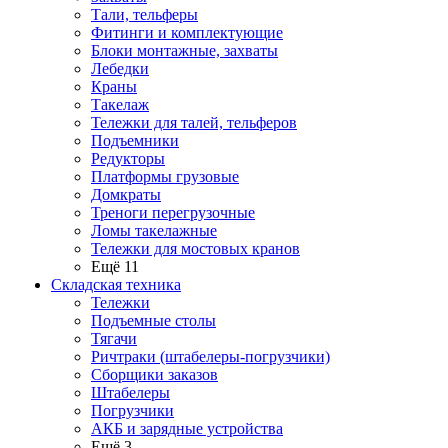
Тали, тельферы
Фитинги и комплектующие
Блоки монтажные, захваты
Лебедки
Краны
Такелаж
Тележки для талей, тельферов
Подъемники
Редукторы
Платформы грузовые
Домкраты
Треноги перегрузочные
Ломы такелажные
Тележки для мостовых кранов
Ещё 11
Складская техника
Тележки
Подъемные столы
Тягачи
Ричтраки (штабелеры-погрузчики)
Сборщики заказов
Штабелеры
Погрузчики
АКБ и зарядные устройства
Ещё 3