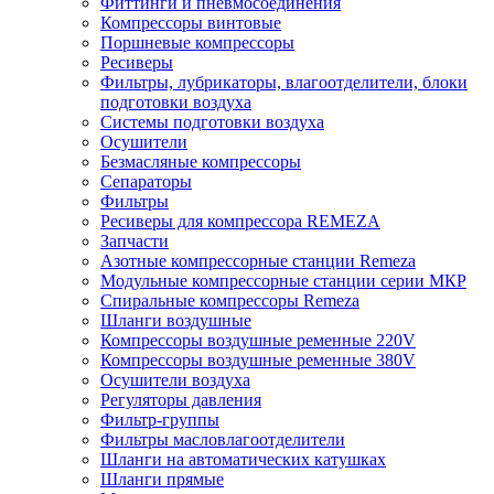
Фиттинги и пневмосоединения
Компрессоры винтовые
Поршневые компрессоры
Ресиверы
Фильтры, лубрикаторы, влагоотделители, блоки
подготовки воздуха
Системы подготовки воздуха
Осушители
Безмасляные компрессоры
Сепараторы
Фильтры
Ресиверы для компрессора REMEZA
Запчасти
Азотные компрессорные станции Remeza
Модульные компрессорные станции серии МКР
Спиральные компрессоры Remeza
Шланги воздушные
Компрессоры воздушные ременные 220V
Компрессоры воздушные ременные 380V
Осушители воздуха
Регуляторы давления
Фильтр-группы
Фильтры масловлагоотделители
Шланги на автоматических катушках
Шланги прямые