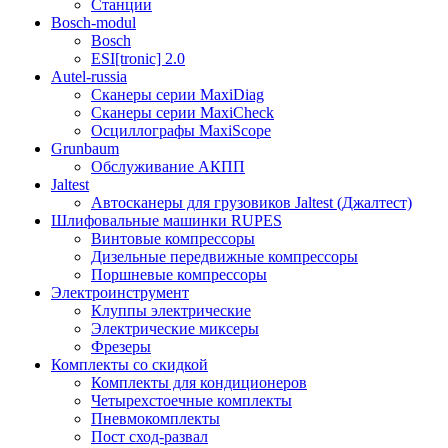
Станции
Bosch-modul
Bosch
ESI[tronic] 2.0
Autel-russia
Сканеры серии MaxiDiag
Сканеры серии MaxiCheck
Осциллографы MaxiScope
Grunbaum
Обслуживание АКПП
Jaltest
Автосканеры для грузовиков Jaltest (Джалтест)
Шлифовальные машинки RUPES
Винтовые компрессоры
Дизельные передвижные компрессоры
Поршневые компрессоры
Электроинструмент
Клуппы электрические
Электрические миксеры
Фрезеры
Комплекты со скидкой
Комплекты для кондиционеров
Четырехстоечные комплекты
Пневмокомплекты
Пост сход-развал