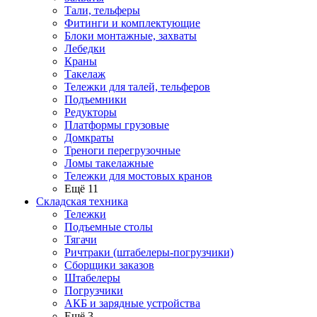
Тали, тельферы
Фитинги и комплектующие
Блоки монтажные, захваты
Лебедки
Краны
Такелаж
Тележки для талей, тельферов
Подъемники
Редукторы
Платформы грузовые
Домкраты
Треноги перегрузочные
Ломы такелажные
Тележки для мостовых кранов
Ещё 11
Складская техника
Тележки
Подъемные столы
Тягачи
Ричтраки (штабелеры-погрузчики)
Сборщики заказов
Штабелеры
Погрузчики
АКБ и зарядные устройства
Ещё 3