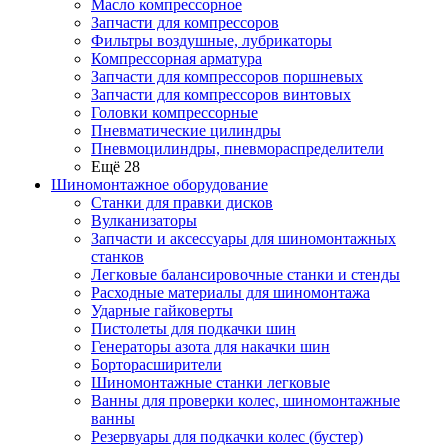
Масло компрессорное
Запчасти для компрессоров
Фильтры воздушные, лубрикаторы
Компрессорная арматура
Запчасти для компрессоров поршневых
Запчасти для компрессоров винтовых
Головки компрессорные
Пневматические цилиндры
Пневмоцилиндры, пневмораспределители
Ещё 28
Шиномонтажное оборудование
Станки для правки дисков
Вулканизаторы
Запчасти и аксессуары для шиномонтажных
станков
Легковые балансировочные станки и стенды
Расходные материалы для шиномонтажа
Ударные гайковерты
Пистолеты для подкачки шин
Генераторы азота для накачки шин
Борторасширители
Шиномонтажные станки легковые
Ванны для проверки колес, шиномонтажные
ванны
Резервуары для подкачки колес (бустер)