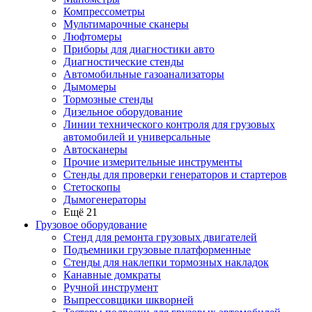
Компрессометры
Мультимарочные сканеры
Люфтомеры
Приборы для диагностики авто
Диагностические стенды
Автомобильные газоанализаторы
Дымомеры
Тормозные стенды
Дизельное оборудование
Линии технического контроля для грузовых
автомобилей и универсальные
Автосканеры
Прочие измерительные инструменты
Стенды для проверки генераторов и стартеров
Стетоскопы
Дымогенераторы
Ещё 21
Грузовое оборудование
Стенд для ремонта грузовых двигателей
Подъемники грузовые платформенные
Стенды для наклепки тормозных накладок
Канавные домкраты
Ручной инструмент
Выпрессовщики шкворней