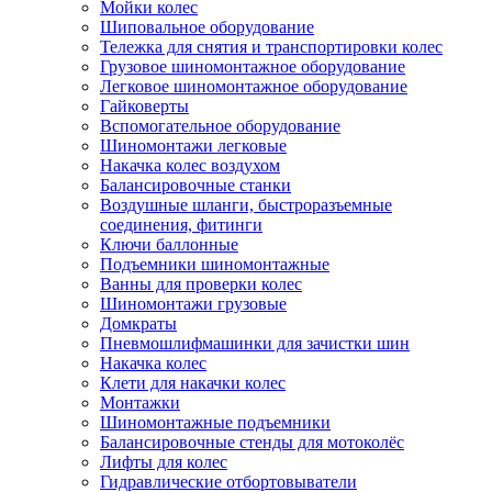
Мойки колес
Шиповальное оборудование
Тележка для снятия и транспортировки колес
Грузовое шиномонтажное оборудование
Легковое шиномонтажное оборудование
Гайковерты
Вспомогательное оборудование
Шиномонтажи легковые
Накачка колес воздухом
Балансировочные станки
Воздушные шланги, быстроразъемные
соединения, фитинги
Ключи баллонные
Подъемники шиномонтажные
Ванны для проверки колес
Шиномонтажи грузовые
Домкраты
Пневмошлифмашинки для зачистки шин
Накачка колес
Клети для накачки колес
Монтажки
Шиномонтажные подъемники
Балансировочные стенды для мотоколёс
Лифты для колес
Гидравлические отбортовыватели