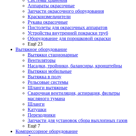
Системы хранения
Аппараты окрасочные
Запчасти окрасочного оборудования
Краскоизмельчители
Рукава окрасочные
Пистолеты для окрасочных аппаратов
Устройства внутренней покраски труб
Оборудование для порошковой окраски
Ещё 23
Вытяжное оборудование
Вытяжки стационарные
Вентиляторы
Насадки, тройники, балансиры, кронштейны
Вытяжки мобильные
Вытяжка в полу
Рельсовые системы
Шланги вытяжные
Сварочная вентиляция, аспирация, фильтры
масляного тумана
Шланги
Катушки
Переходники
Запчасти для установок сбора выхлопных газов
Ещё 7
Компрессорное оборудование