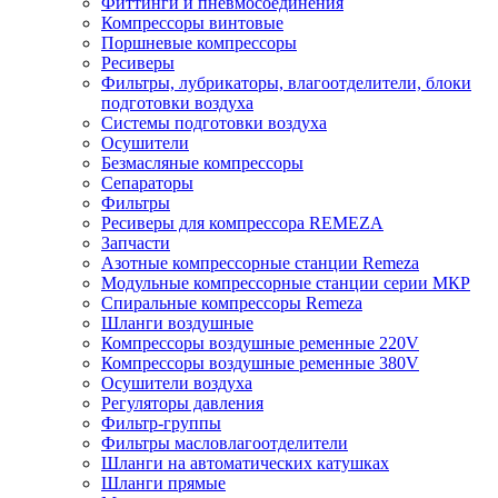
Фиттинги и пневмосоединения
Компрессоры винтовые
Поршневые компрессоры
Ресиверы
Фильтры, лубрикаторы, влагоотделители, блоки
подготовки воздуха
Системы подготовки воздуха
Осушители
Безмасляные компрессоры
Сепараторы
Фильтры
Ресиверы для компрессора REMEZA
Запчасти
Азотные компрессорные станции Remeza
Модульные компрессорные станции серии МКР
Спиральные компрессоры Remeza
Шланги воздушные
Компрессоры воздушные ременные 220V
Компрессоры воздушные ременные 380V
Осушители воздуха
Регуляторы давления
Фильтр-группы
Фильтры масловлагоотделители
Шланги на автоматических катушках
Шланги прямые