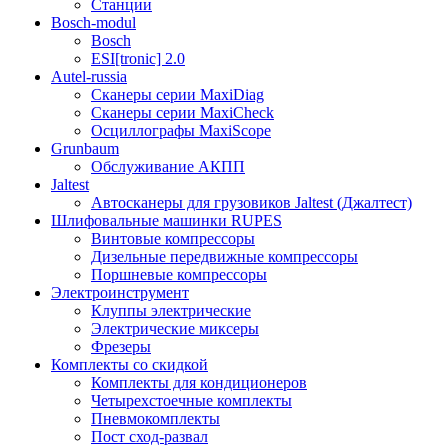
Станции
Bosch-modul
Bosch
ESI[tronic] 2.0
Autel-russia
Сканеры серии MaxiDiag
Сканеры серии MaxiCheck
Осциллографы MaxiScope
Grunbaum
Обслуживание АКПП
Jaltest
Автосканеры для грузовиков Jaltest (Джалтест)
Шлифовальные машинки RUPES
Винтовые компрессоры
Дизельные передвижные компрессоры
Поршневые компрессоры
Электроинструмент
Клуппы электрические
Электрические миксеры
Фрезеры
Комплекты со скидкой
Комплекты для кондиционеров
Четырехстоечные комплекты
Пневмокомплекты
Пост сход-развал