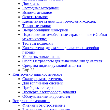
Домкраты
Расходные материалы
Вспомогательное
Осветительное
Клепальные станки для тормозных колодок
Токарные станки
Выпрессовщики шкворней
Подставки автомобильные страховочные (Стойки
механические)
Тестеры подвески
Кантователи, держатели двигателя и коробки
передач
Ультразвуковые ванны
Опоры и траверсы для вывешивания двигателя
Средства индивидуальной защиты
Ещё 33
Контрольно-диагностическое
Сканеры, мотортестеры
Для топливной системы
Приборы, тестеры
Проверка электрооборудования
Обслуживание гидросистем
Все для пневмолиний
Фитинги быстросъемные
Быстросъемные соединения