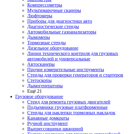
Компрессометры
Мультимарочные сканеры
Люфтомеры
Приборы для диагностики авто
Диагностические стенды
Автомобильные газоанализаторы
Дымомеры
Тормозные стенды
Дизельное оборудование
Линии технического контроля для грузовых
автомобилей и универсальные
Автосканеры
Прочие измерительные инструменты
Стенды для проверки генераторов и стартеров
Стетоскопы
Дымогенераторы
Ещё 21
Грузовое оборудование
Стенд для ремонта грузовых двигателей
Подъемники грузовые платформенные
Стенды для наклепки тормозных накладок
Канавные домкраты
Ручной инструмент
Выпрессовщики шкворней