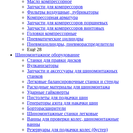
Масло компрессорное
Запчасти для компрессоров
Фильтры воздушные, лубрикаторы
Компрессорная арматура
Запчасти для компрессоров поршневых
Запчасти для компрессоров винтовых
Головки компрессорные
Пневматические цилиндры
Пневмоцилиндры, пневмораспределители
Ещё 28
Шиномонтажное оборудование
Станки для правки дисков
Вулканизаторы
Запчасти и аксессуары для шиномонтажных
станков
Легковые балансировочные станки и стенды
Расходные материалы для шиномонтажа
Ударные гайковерты
Пистолеты для подкачки шин
Генераторы азота для накачки шин
Борторасширители
Шиномонтажные станки легковые
Ванны для проверки колес, шиномонтажные
ванны
Резервуары для подкачки колес (бустер)