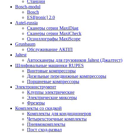
Станции
Bosch-modul
Bosch
ESI[tronic] 2.0
Autel-russia
Сканеры серии MaxiDiag
Сканеры серии MaxiCheck
Осциллографы MaxiScope
Grunbaum
Обслуживание АКПП
Jaltest
Автосканеры для грузовиков Jaltest (Джалтест)
Шлифовальные машинки RUPES
Винтовые компрессоры
Дизельные передвижные компрессоры
Поршневые компрессоры
Электроинструмент
Клуппы электрические
Электрические миксеры
Фрезеры
Комплекты со скидкой
Комплекты для кондиционеров
Четырехстоечные комплекты
Пневмокомплекты
Пост сход-развал