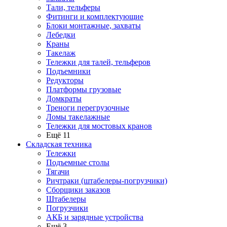
Тали, тельферы
Фитинги и комплектующие
Блоки монтажные, захваты
Лебедки
Краны
Такелаж
Тележки для талей, тельферов
Подъемники
Редукторы
Платформы грузовые
Домкраты
Треноги перегрузочные
Ломы такелажные
Тележки для мостовых кранов
Ещё 11
Складская техника
Тележки
Подъемные столы
Тягачи
Ричтраки (штабелеры-погрузчики)
Сборщики заказов
Штабелеры
Погрузчики
АКБ и зарядные устройства
Ещё 3