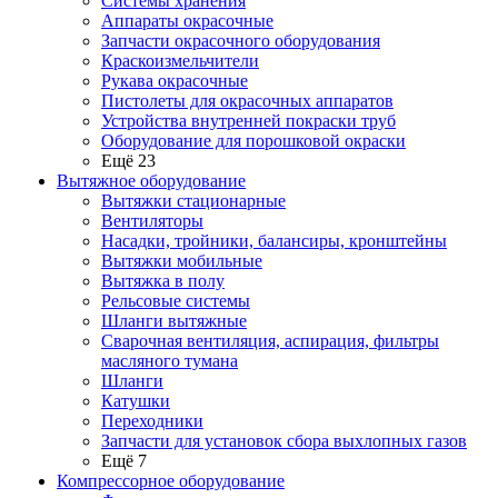
Системы хранения
Аппараты окрасочные
Запчасти окрасочного оборудования
Краскоизмельчители
Рукава окрасочные
Пистолеты для окрасочных аппаратов
Устройства внутренней покраски труб
Оборудование для порошковой окраски
Ещё 23
Вытяжное оборудование
Вытяжки стационарные
Вентиляторы
Насадки, тройники, балансиры, кронштейны
Вытяжки мобильные
Вытяжка в полу
Рельсовые системы
Шланги вытяжные
Сварочная вентиляция, аспирация, фильтры
масляного тумана
Шланги
Катушки
Переходники
Запчасти для установок сбора выхлопных газов
Ещё 7
Компрессорное оборудование