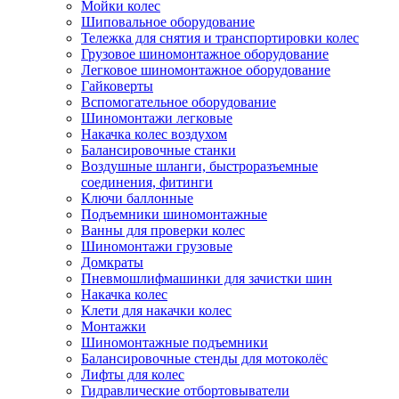
Мойки колес
Шиповальное оборудование
Тележка для снятия и транспортировки колес
Грузовое шиномонтажное оборудование
Легковое шиномонтажное оборудование
Гайковерты
Вспомогательное оборудование
Шиномонтажи легковые
Накачка колес воздухом
Балансировочные станки
Воздушные шланги, быстроразъемные
соединения, фитинги
Ключи баллонные
Подъемники шиномонтажные
Ванны для проверки колес
Шиномонтажи грузовые
Домкраты
Пневмошлифмашинки для зачистки шин
Накачка колес
Клети для накачки колес
Монтажки
Шиномонтажные подъемники
Балансировочные стенды для мотоколёс
Лифты для колес
Гидравлические отбортовыватели