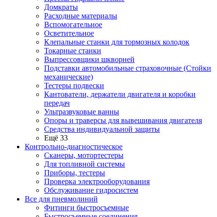
Домкраты
Расходные материалы
Вспомогательное
Осветительное
Клепальные станки для тормозных колодок
Токарные станки
Выпрессовщики шкворней
Подставки автомобильные страховочные (Стойки
механические)
Тестеры подвески
Кантователи, держатели двигателя и коробки
передач
Ультразвуковые ванны
Опоры и траверсы для вывешивания двигателя
Средства индивидуальной защиты
Ещё 33
Контрольно-диагностическое
Сканеры, мотортестеры
Для топливной системы
Приборы, тестеры
Проверка электрооборудования
Обслуживание гидросистем
Все для пневмолиний
Фитинги быстросъемные
Быстросъемные соединения