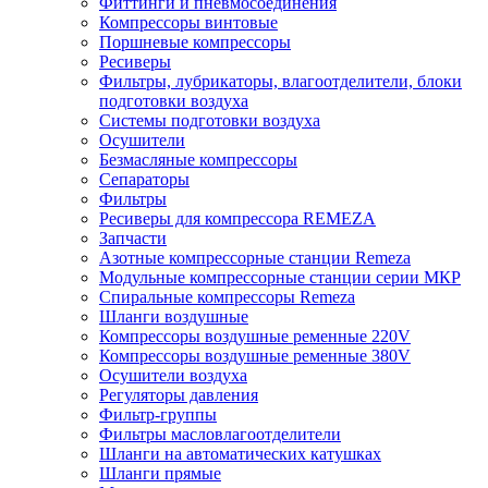
Фиттинги и пневмосоединения
Компрессоры винтовые
Поршневые компрессоры
Ресиверы
Фильтры, лубрикаторы, влагоотделители, блоки
подготовки воздуха
Системы подготовки воздуха
Осушители
Безмасляные компрессоры
Сепараторы
Фильтры
Ресиверы для компрессора REMEZA
Запчасти
Азотные компрессорные станции Remeza
Модульные компрессорные станции серии МКР
Спиральные компрессоры Remeza
Шланги воздушные
Компрессоры воздушные ременные 220V
Компрессоры воздушные ременные 380V
Осушители воздуха
Регуляторы давления
Фильтр-группы
Фильтры масловлагоотделители
Шланги на автоматических катушках
Шланги прямые