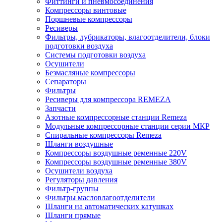
Фиттинги и пневмосоединения
Компрессоры винтовые
Поршневые компрессоры
Ресиверы
Фильтры, лубрикаторы, влагоотделители, блоки
подготовки воздуха
Системы подготовки воздуха
Осушители
Безмасляные компрессоры
Сепараторы
Фильтры
Ресиверы для компрессора REMEZA
Запчасти
Азотные компрессорные станции Remeza
Модульные компрессорные станции серии МКР
Спиральные компрессоры Remeza
Шланги воздушные
Компрессоры воздушные ременные 220V
Компрессоры воздушные ременные 380V
Осушители воздуха
Регуляторы давления
Фильтр-группы
Фильтры масловлагоотделители
Шланги на автоматических катушках
Шланги прямые