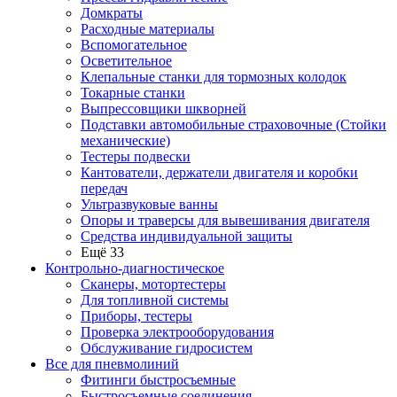
Домкраты
Расходные материалы
Вспомогательное
Осветительное
Клепальные станки для тормозных колодок
Токарные станки
Выпрессовщики шкворней
Подставки автомобильные страховочные (Стойки
механические)
Тестеры подвески
Кантователи, держатели двигателя и коробки
передач
Ультразвуковые ванны
Опоры и траверсы для вывешивания двигателя
Средства индивидуальной защиты
Ещё 33
Контрольно-диагностическое
Сканеры, мотортестеры
Для топливной системы
Приборы, тестеры
Проверка электрооборудования
Обслуживание гидросистем
Все для пневмолиний
Фитинги быстросъемные
Быстросъемные соединения