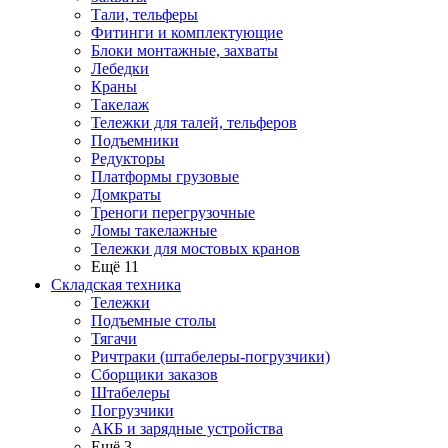
Тали, тельферы
Фитинги и комплектующие
Блоки монтажные, захваты
Лебедки
Краны
Такелаж
Тележки для талей, тельферов
Подъемники
Редукторы
Платформы грузовые
Домкраты
Треноги перегрузочные
Ломы такелажные
Тележки для мостовых кранов
Ещё 11
Складская техника
Тележки
Подъемные столы
Тягачи
Ричтраки (штабелеры-погрузчики)
Сборщики заказов
Штабелеры
Погрузчики
АКБ и зарядные устройства
Ещё 3