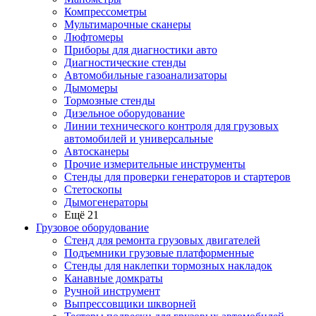
Компрессометры
Мультимарочные сканеры
Люфтомеры
Приборы для диагностики авто
Диагностические стенды
Автомобильные газоанализаторы
Дымомеры
Тормозные стенды
Дизельное оборудование
Линии технического контроля для грузовых
автомобилей и универсальные
Автосканеры
Прочие измерительные инструменты
Стенды для проверки генераторов и стартеров
Стетоскопы
Дымогенераторы
Ещё 21
Грузовое оборудование
Стенд для ремонта грузовых двигателей
Подъемники грузовые платформенные
Стенды для наклепки тормозных накладок
Канавные домкраты
Ручной инструмент
Выпрессовщики шкворней