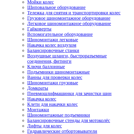
Мойки колес
Шиповальное оборудование
Тележка для снятия и транспортировки колес
Грузовое шиномонтажное оборудование
Легковое шиномонтажное оборудование
Гайковерты
Вспомогательное оборудование
Шиномонтажи легковые
Накачка колес воздухом
Балансировочные станки
Воздушные шланги, быстроразъемные
соединения, фитинги
Ключи баллонные
Подъемники шиномонтажные
Ванны для проверки колес
Шиномонтажи грузовые
Домкраты
Пневмошлифмашинки для зачистки шин
Накачка колес
Клети для накачки колес
Монтажки
Шиномонтажные подъемники
Балансировочные стенды для мотоколёс
Лифты для колес
Гидравлические отбортовыватели