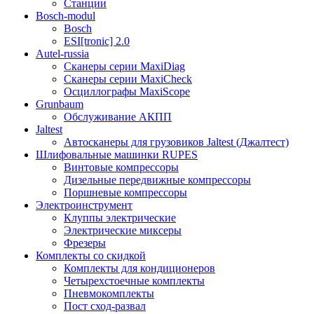
Станции
Bosch-modul
Bosch
ESI[tronic] 2.0
Autel-russia
Сканеры серии MaxiDiag
Сканеры серии MaxiCheck
Осциллографы MaxiScope
Grunbaum
Обслуживание АКПП
Jaltest
Автосканеры для грузовиков Jaltest (Джалтест)
Шлифовальные машинки RUPES
Винтовые компрессоры
Дизельные передвижные компрессоры
Поршневые компрессоры
Электроинструмент
Клуппы электрические
Электрические миксеры
Фрезеры
Комплекты со скидкой
Комплекты для кондиционеров
Четырехстоечные комплекты
Пневмокомплекты
Пост сход-развал