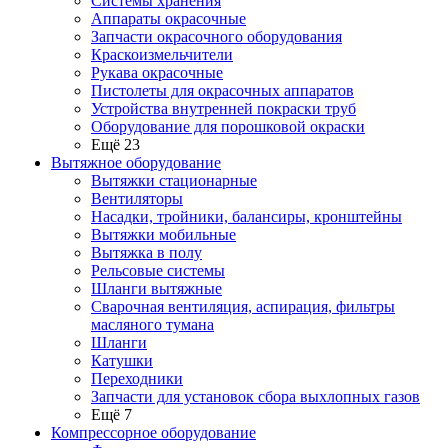
Системы хранения
Аппараты окрасочные
Запчасти окрасочного оборудования
Краскоизмельчители
Рукава окрасочные
Пистолеты для окрасочных аппаратов
Устройства внутренней покраски труб
Оборудование для порошковой окраски
Ещё 23
Вытяжное оборудование
Вытяжки стационарные
Вентиляторы
Насадки, тройники, балансиры, кронштейны
Вытяжки мобильные
Вытяжка в полу
Рельсовые системы
Шланги вытяжные
Сварочная вентиляция, аспирация, фильтры
масляного тумана
Шланги
Катушки
Переходники
Запчасти для установок сбора выхлопных газов
Ещё 7
Компрессорное оборудование