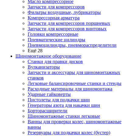
Масло компрессорное
Запчасти для компрессоров
Фильтры воздушные, лубрикаторы
Компрессорная арматура
Запчасти для компрессоров поршневых
Запчасти для компрессоров винтовых
Головки компрессорные
Пневматические цилиндры
Пневмоцилиндры, пневмораспределители
Ещё 28
Шиномонтажное оборудование
Станки для правки дисков
Вулканизаторы
Запчасти и аксессуары для шиномонтажных
станков
Легковые балансировочные станки и стенды
Расходные материалы для шиномонтажа
Ударные гайковерты
Пистолеты для подкачки шин
Генераторы азота для накачки шин
Борторасширители
Шиномонтажные станки легковые
Ванны для проверки колес, шиномонтажные
ванны
Резервуары для подкачки колес (бустер)