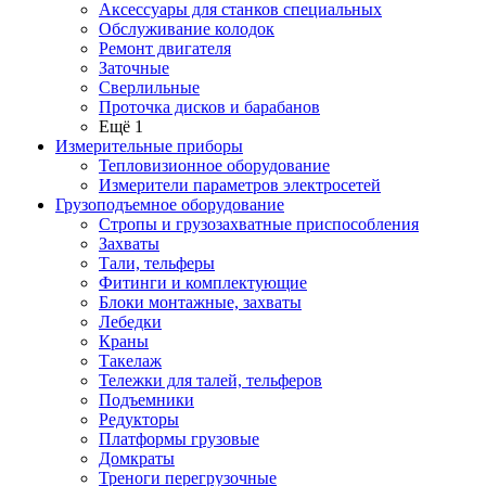
Аксессуары для станков специальных
Обслуживание колодок
Ремонт двигателя
Заточные
Сверлильные
Проточка дисков и барабанов
Ещё 1
Измерительные приборы
Тепловизионное оборудование
Измерители параметров электросетей
Грузоподъемное оборудование
Стропы и грузозахватные приспособления
Захваты
Тали, тельферы
Фитинги и комплектующие
Блоки монтажные, захваты
Лебедки
Краны
Такелаж
Тележки для талей, тельферов
Подъемники
Редукторы
Платформы грузовые
Домкраты
Треноги перегрузочные