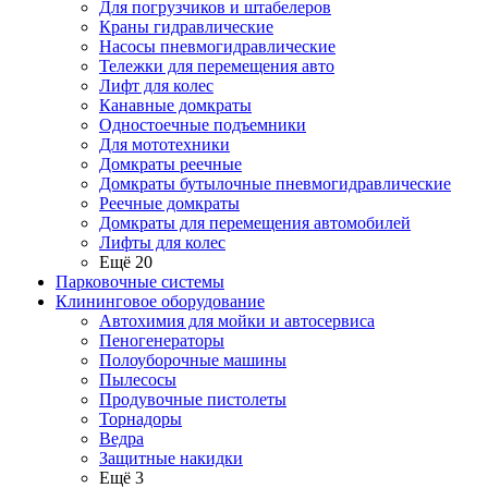
Для погрузчиков и штабелеров
Краны гидравлические
Насосы пневмогидравлические
Тележки для перемещения авто
Лифт для колес
Канавные домкраты
Одностоечные подъемники
Для мототехники
Домкраты реечные
Домкраты бутылочные пневмогидравлические
Реечные домкраты
Домкраты для перемещения автомобилей
Лифты для колес
Ещё 20
Парковочные системы
Клининговое оборудование
Автохимия для мойки и автосервиса
Пеногенераторы
Полоуборочные машины
Пылесосы
Продувочные пистолеты
Торнадоры
Ведра
Защитные накидки
Ещё 3