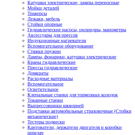
Катушки электрические, лампы переносные
Мойки деталей
Траверсы
Лежаки, мебель
Стойки опорные
Гидравлические насосы, цилиндры, манометры
Аксессуары для прессов
Индукционные нагреватели
Вспомогательное оборудование
Стяжки пружин
Лампы, фонарики, катушки электрические
Краны гидравлические
Прессы гидравлические
Домкраты
Расходные материалы
Вспомогательное
Осветительное
Клепальные станки для тормозных колодок
Токарные станки
Выпрессовщики шкворней
Подставки автомобильные страховочные (Стойки
механические)
Тестеры подвески
Кантователи, держатели двигателя и коробки
передач