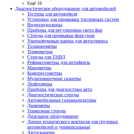
Ещё 16
Диагностическое оборудование для автомобилей
Тестеры для автомобиля
Установки для промывки топливных систем
Видеоэндоскопы
Приборы для регулировки света фар
Стенды для промывки форсунок
Ультразвуковые ванны для автосервиса
Толщиномеры
Термометры
Стенды для ТНВД
Рефрактометры для антифриза
Манометры
Компрессометры
Мультимарочные сканеры
Люфтомеры
Приборы для диагностики авто
Диагностические стенды
Автомобильные газоанализаторы
Дымомеры
Тормозные стенды
Дизельное оборудование
Линии технического контроля для грузовых
автомобилей и универсальные
Автосканеры