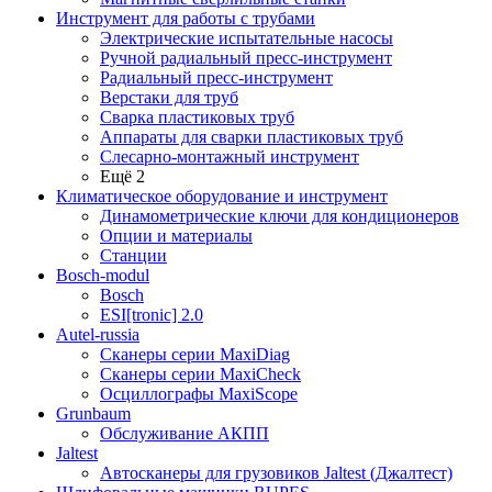
Инструмент для работы с трубами
Электрические испытательные насосы
Ручной радиальный пресс-инструмент
Радиальный пресс-инструмент
Верстаки для труб
Сварка пластиковых труб
Аппараты для сварки пластиковых труб
Слесарно-монтажный инструмент
Ещё 2
Климатическое оборудование и инструмент
Динамометрические ключи для кондиционеров
Опции и материалы
Станции
Bosch-modul
Bosch
ESI[tronic] 2.0
Autel-russia
Сканеры серии MaxiDiag
Сканеры серии MaxiCheck
Осциллографы MaxiScope
Grunbaum
Обслуживание АКПП
Jaltest
Автосканеры для грузовиков Jaltest (Джалтест)