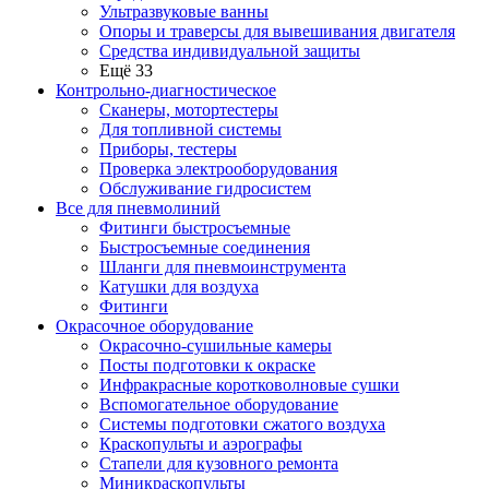
Ультразвуковые ванны
Опоры и траверсы для вывешивания двигателя
Средства индивидуальной защиты
Ещё 33
Контрольно-диагностическое
Сканеры, мотортестеры
Для топливной системы
Приборы, тестеры
Проверка электрооборудования
Обслуживание гидросистем
Все для пневмолиний
Фитинги быстросъемные
Быстросъемные соединения
Шланги для пневмоинструмента
Катушки для воздуха
Фитинги
Окрасочное оборудование
Окрасочно-сушильные камеры
Посты подготовки к окраске
Инфракрасные коротковолновые сушки
Вспомогательное оборудование
Системы подготовки сжатого воздуха
Краскопульты и аэрографы
Стапели для кузовного ремонта
Миникраскопульты