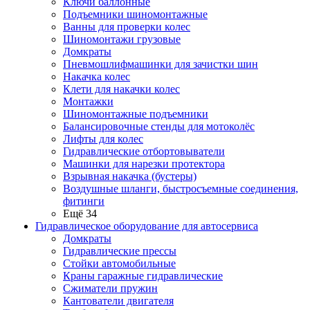
Ключи баллонные
Подъемники шиномонтажные
Ванны для проверки колес
Шиномонтажи грузовые
Домкраты
Пневмошлифмашинки для зачистки шин
Накачка колес
Клети для накачки колес
Монтажки
Шиномонтажные подъемники
Балансировочные стенды для мотоколёс
Лифты для колес
Гидравлические отбортовыватели
Машинки для нарезки протектора
Взрывная накачка (бустеры)
Воздушные шланги, быстросъемные соединения,
фитинги
Ещё 34
Гидравлическое оборудование для автосервиса
Домкраты
Гидравлические прессы
Стойки автомобильные
Краны гаражные гидравлические
Сжиматели пружин
Кантователи двигателя