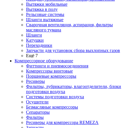
Вытяжки мобильные
Вытяжка в полу
Рельсовые системы
Шланги вытяжные
Сварочная вентиляция, аспирация, фильтры
масляного тумана
Шланги
Катушки
Переходники
Запчасти для установок сбора выхлопных газов
Ещё 7
Компрессорное оборудование
Фиттинги и пневмосоединения
Компрессоры винтовые
Поршневые компрессоры
Ресиверы
Фильтры, лубрикаторы, влагоотделители, блоки
подготовки воздуха
Системы подготовки воздуха
Осушители
Безмасляные компрессоры
Сепараторы
Фильтры
Ресиверы для компрессора REMEZA
Запчасти