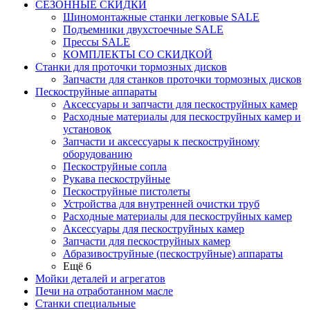
СЕЗОННЫЕ СКИДКИ
Шиномонтажные станки легковые SALE
Подъемники двухстоечные SALE
Прессы SALE
КОМПЛЕКТЫ СО СКИДКОЙ
Станки для проточки тормозных дисков
Запчасти для станков проточки тормозных дисков
Пескоструйные аппараты
Аксессуары и запчасти для пескоструйных камер
Расходные материалы для пескоструйных камер и
установок
Запчасти и аксессуары к пескоструйному
оборудованию
Пескоструйные сопла
Рукава пескоструйные
Пескоструйные пистолеты
Устройства для внутренней очистки труб
Расходные материалы для пескоструйных камер
Аксессуары для пескоструйных камер
Запчасти для пескоструйных камер
Абразивоструйные (пескоструйные) аппараты
Ещё 6
Мойки деталей и агрегатов
Печи на отработанном масле
Станки специальные