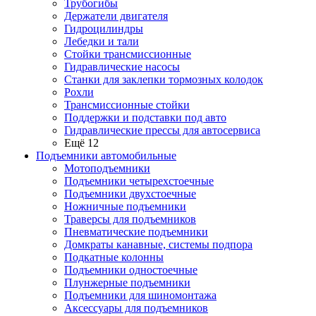
Трубогибы
Держатели двигателя
Гидроцилиндры
Лебедки и тали
Стойки трансмиссионные
Гидравлические насосы
Cтанки для заклепки тормозных колодок
Рохли
Трансмиссионные стойки
Поддержки и подставки под авто
Гидравлические прессы для автосервиса
Ещё 12
Подъемники автомобильные
Мотоподъемники
Подъемники четырехстоечные
Подъемники двухстоечные
Ножничные подъемники
Траверсы для подъемников
Пневматические подъемники
Домкраты канавные, системы подпора
Подкатные колонны
Подъемники одностоечные
Плунжерные подъемники
Подъемники для шиномонтажа
Аксессуары для подъемников