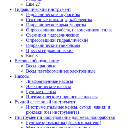
Ещё 27
Гидравлический инструмент
Гидравлические трубогибы
Секторные ножницы, кабелерезы
Гидравлические арматурорезы
Опрессовщики кабеля, наконечников, гильз
Съемники гидравлические
Опрессовщики гидравлические
Гидравлические гайколомы
Прессы гидравлические
Ещё 3
Весовое оборудование
Весы крановые
Весы платформенные электронные
Насосы
Диафрагменные насосы
Электрические насосы
Ручные насосы
Пневматические поршневые насосы
Ручной слесарный инструмент
Инструментальные кейсы, сумки, ящики и
рюкзаки (без инструмента)
Инструмент и оборудование для металлообработки
Ручные кромкорезы (фаскосниматели)
Магнитные сверлильные станки