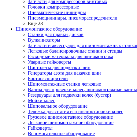
Запчасти для компрессоров винтовых
Головки компрессорные
Пневматические цилиндры
Пневмоцилиндры, пневмораспределители
Ещё 28
Шиномонтажное оборудование
Станки для правки дисков
Вулканизаторы
Запчасти и аксессуары для шиномонтажных станко
Легковые балансировочные станки и стенды
Расходные материалы для шиномонтажа
Ударные гайковерты
Пистолеты для подкачки шин
Генераторы азота для накачки шин
Борторасширители
Шиномонтажные станки легковые
Ванны для проверки колес, шиномонтажные ванны
Резервуары для подкачки колес (бустер)
Мойки колес
Шиповальное оборудование
Тележка для снятия и транспортировки колес
Грузовое шиномонтажное оборудование
Легковое шиномонтажное оборудование
Гайковерты
Вспомогательное оборудование