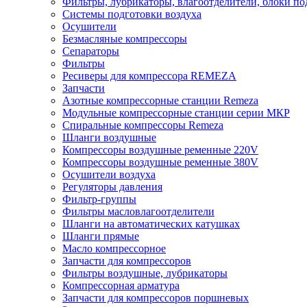
Фильтры, лубрикаторы, влагоотделители, блоки по
Системы подготовки воздуха
Осушители
Безмасляные компрессоры
Сепараторы
Фильтры
Ресиверы для компрессора REMEZA
Запчасти
Азотные компрессорные станции Remeza
Модульные компрессорные станции серии МКР
Спиральные компрессоры Remeza
Шланги воздушные
Компрессоры воздушные ременные 220V
Компрессоры воздушные ременные 380V
Осушители воздуха
Регуляторы давления
Фильтр-группы
Фильтры масловлагоотделители
Шланги на автоматических катушках
Шланги прямые
Масло компрессорное
Запчасти для компрессоров
Фильтры воздушные, лубрикаторы
Компрессорная арматура
Запчасти для компрессоров поршневых