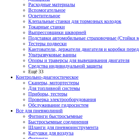
Расходные материалы
Вспомогательное
Осветительное
Клепальные станки для тормозных колодок
Токарные станки
Выпрессовщики шкворней
Подставки автомобильные страховочные (Стойки м
Тестеры подвески
Кантователи, держатели двигателя и коробки перед
Ультразвуковые ванны
Опоры и траверсы для вывешивания двигателя
Средства индивидуальной защиты
Ещё 33
Контрольно-диагностическое
Сканеры, мотортестеры
Для топливной системы
Приборы, тестеры
Проверка электрооборудования
Обслуживание гидросистем
Все для пневмолиний
Фитинги быстросъемные
Быстросъемные соединения
Шланги для пневмоинструмента
Катушки для воздуха
Фитинги