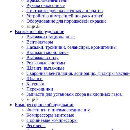
Краскоизмельчители
Рукава окрасочные
Пистолеты для окрасочных аппаратов
Устройства внутренней покраски труб
Оборудование для порошковой окраски
Ещё 23
Вытяжное оборудование
Вытяжки стационарные
Вентиляторы
Насадки, тройники, балансиры, кронштейны
Вытяжки мобильные
Вытяжка в полу
Рельсовые системы
Шланги вытяжные
Сварочная вентиляция, аспирация, фильтры маслян
Шланги
Катушки
Переходники
Запчасти для установок сбора выхлопных газов
Ещё 7
Компрессорное оборудование
Фиттинги и пневмосоединения
Компрессоры винтовые
Поршневые компрессоры
Ресиверы