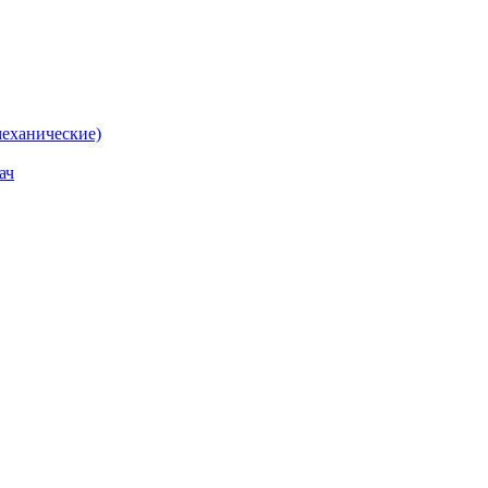
еханические)
ач