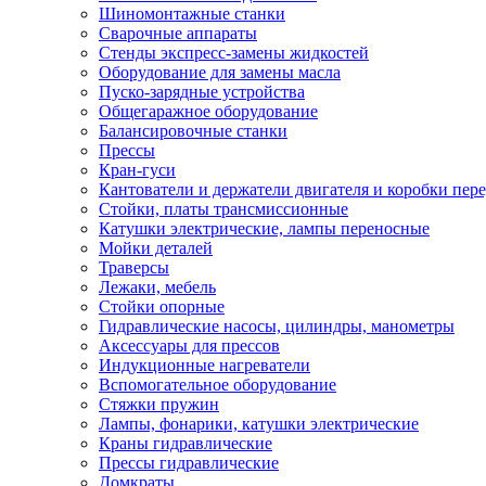
Шиномонтажные станки
Сварочные аппараты
Стенды экспресс-замены жидкостей
Оборудование для замены масла
Пуско-зарядные устройства
Общегаражное оборудование
Балансировочные станки
Прессы
Кран-гуси
Кантователи и держатели двигателя и коробки пере
Стойки, платы трансмиссионные
Катушки электрические, лампы переносные
Мойки деталей
Траверсы
Лежаки, мебель
Стойки опорные
Гидравлические насосы, цилиндры, манометры
Аксессуары для прессов
Индукционные нагреватели
Вспомогательное оборудование
Стяжки пружин
Лампы, фонарики, катушки электрические
Краны гидравлические
Прессы гидравлические
Домкраты