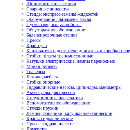
Шиномонтажные станки
Сварочные аппараты
Стенды экспресс-замены жидкостей
Оборудование для замены масла
Пуско-зарядные устройства
Общегаражное оборудование
Балансировочные станки
Прессы
Кран-гуси
Кантователи и держатели двигателя и коробки пере
Стойки, платы трансмиссионные
Катушки электрические, лампы переносные
Мойки деталей
Траверсы
Лежаки, мебель
Стойки опорные
Гидравлические насосы, цилиндры, манометры
Аксессуары для прессов
Индукционные нагреватели
Вспомогательное оборудование
Стяжки пружин
Лампы, фонарики, катушки электрические
Краны гидравлические
Прессы гидравлические
Домкраты