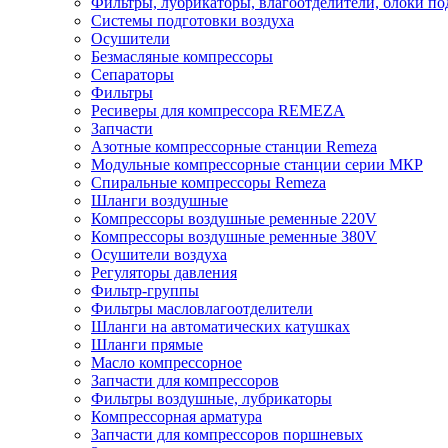
Фильтры, лубрикаторы, влагоотделители, блоки по
Системы подготовки воздуха
Осушители
Безмасляные компрессоры
Сепараторы
Фильтры
Ресиверы для компрессора REMEZA
Запчасти
Азотные компрессорные станции Remeza
Модульные компрессорные станции серии МКР
Спиральные компрессоры Remeza
Шланги воздушные
Компрессоры воздушные ременные 220V
Компрессоры воздушные ременные 380V
Осушители воздуха
Регуляторы давления
Фильтр-группы
Фильтры масловлагоотделители
Шланги на автоматических катушках
Шланги прямые
Масло компрессорное
Запчасти для компрессоров
Фильтры воздушные, лубрикаторы
Компрессорная арматура
Запчасти для компрессоров поршневых