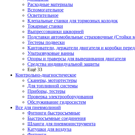
Расходные материалы
Вспомогательное
Осветительное
Клепальные станки для тормозных колодок
Токарные станки
Выпрессовщики шкворней
Подставки автомобильные страховочные (Стойки м
Тестеры подвески
Кантователи, держатели двигателя и коробки перед
Ультразвуковые ванны
Опоры и траверсы для вывешивания двигателя
Средства индивидуальной защиты
Ещё 33
Контрольно-диагностическое
Сканеры, мотортестеры
Для топливной системы
Приборы, тестеры
Проверка электрооборудования
Обслуживание гидросистем
Все для пневмолиний
Фитинги быстросъемные
Быстросъемные соединения
Шланги для пневмоинструмента
Катушки для воздуха
Фитинги