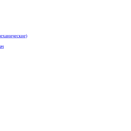
еханические)
ач