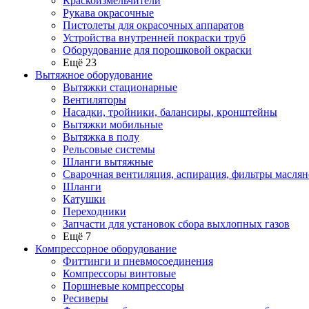
Краскоизмельчители
Рукава окрасочные
Пистолеты для окрасочных аппаратов
Устройства внутренней покраски труб
Оборудование для порошковой окраски
Ещё 23
Вытяжное оборудование
Вытяжки стационарные
Вентиляторы
Насадки, тройники, балансиры, кронштейны
Вытяжки мобильные
Вытяжка в полу
Рельсовые системы
Шланги вытяжные
Сварочная вентиляция, аспирация, фильтры маслян
Шланги
Катушки
Переходники
Запчасти для установок сбора выхлопных газов
Ещё 7
Компрессорное оборудование
Фиттинги и пневмосоединения
Компрессоры винтовые
Поршневые компрессоры
Ресиверы