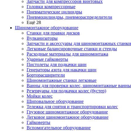
Запчасти для компрессоров винтовых
Головки компрессорные
Пневматические цилиндры
Пневмоцилиндры, пневмораспределители
Ещё 28
Шиномонтажное оборудование
Станки для правки дисков
Вулканизаторы
Запчасти и аксессуары для шиномонтажных станко
Легковые балансировочные станки и стенды
Расходные материалы для шиномонтажа
Ударные гайковерты
Пистолеты для подкачки шин
Генераторы азота для накачки шин
Борторасширители
Шиномонтажные станки легковые
Ванны для проверки колес, шиномонтажные ванны
Резервуары для подкачки колес (бустер)
Мойки колес
Шиповальное оборудование
Тележка для снятия и транспортировки колес
Грузовое шиномонтажное оборудование
Легковое шиномонтажное оборудование
Гайковерты
Вспомогательное оборудование