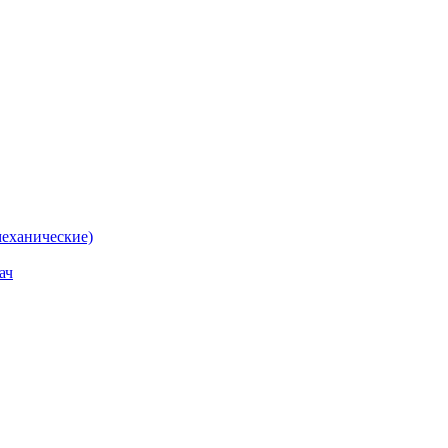
еханические)
ач