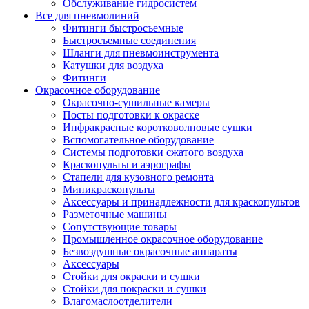
Обслуживание гидросистем
Все для пневмолиний
Фитинги быстросъемные
Быстросъемные соединения
Шланги для пневмоинструмента
Катушки для воздуха
Фитинги
Окрасочное оборудование
Окрасочно-сушильные камеры
Посты подготовки к окраске
Инфракрасные коротковолновые сушки
Вспомогательное оборудование
Системы подготовки сжатого воздуха
Краскопульты и аэрографы
Стапели для кузовного ремонта
Миникраскопульты
Аксессуары и принадлежности для краскопультов
Разметочные машины
Сопутствующие товары
Промышленное окрасочное оборудование
Безвоздушные окрасочные аппараты
Аксессуары
Стойки для окраски и сушки
Стойки для покраски и сушки
Влагомаслоотделители