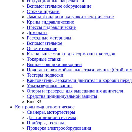
Индукционные нагреватели
Вспомогательное оборудование
Стяжки пружин
Лампы, фонарики, катушки электрические
Краны гидравлические
Прессы гидравлические
Домкраты
Расходные материалы
Вспомогательное
Осветительное
Клепальные станки для тормозных колодок
Токарные станки
Выпрессовщики шкворней
Подставки автомобильные страховочные (Стойки м
Тестеры подвески
Кантователи, держатели двигателя и коробки перед
Ультразвуковые ванны
Опоры и траверсы для вывешивания двигателя
Средства индивидуальной защиты
Ещё 33
Контрольно-диагностическое
Сканеры, мотортестеры
Для топливной системы
Приборы, тестеры
Проверка электрооборудования