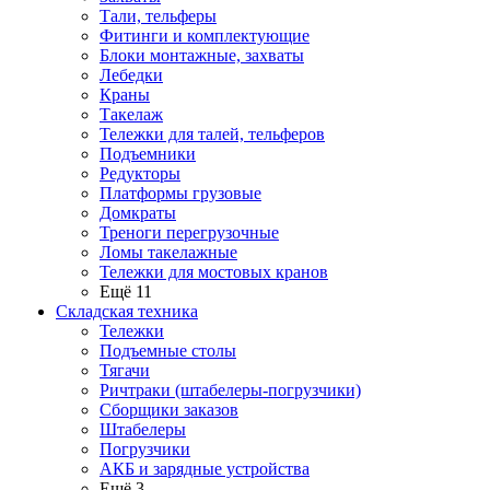
Тали, тельферы
Фитинги и комплектующие
Блоки монтажные, захваты
Лебедки
Краны
Такелаж
Тележки для талей, тельферов
Подъемники
Редукторы
Платформы грузовые
Домкраты
Треноги перегрузочные
Ломы такелажные
Тележки для мостовых кранов
Ещё 11
Складская техника
Тележки
Подъемные столы
Тягачи
Ричтраки (штабелеры-погрузчики)
Сборщики заказов
Штабелеры
Погрузчики
АКБ и зарядные устройства
Ещё 3