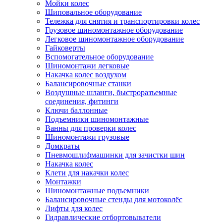
Мойки колес
Шиповальное оборудование
Тележка для снятия и транспортировки колес
Грузовое шиномонтажное оборудование
Легковое шиномонтажное оборудование
Гайковерты
Вспомогательное оборудование
Шиномонтажи легковые
Накачка колес воздухом
Балансировочные станки
Воздушные шланги, быстроразъемные
соединения, фитинги
Ключи баллонные
Подъемники шиномонтажные
Ванны для проверки колес
Шиномонтажи грузовые
Домкраты
Пневмошлифмашинки для зачистки шин
Накачка колес
Клети для накачки колес
Монтажки
Шиномонтажные подъемники
Балансировочные стенды для мотоколёс
Лифты для колес
Гидравлические отбортовыватели