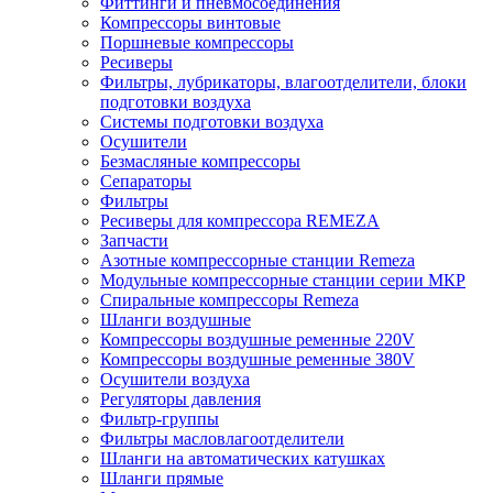
Фиттинги и пневмосоединения
Компрессоры винтовые
Поршневые компрессоры
Ресиверы
Фильтры, лубрикаторы, влагоотделители, блоки
подготовки воздуха
Системы подготовки воздуха
Осушители
Безмасляные компрессоры
Сепараторы
Фильтры
Ресиверы для компрессора REMEZA
Запчасти
Азотные компрессорные станции Remeza
Модульные компрессорные станции серии МКР
Спиральные компрессоры Remeza
Шланги воздушные
Компрессоры воздушные ременные 220V
Компрессоры воздушные ременные 380V
Осушители воздуха
Регуляторы давления
Фильтр-группы
Фильтры масловлагоотделители
Шланги на автоматических катушках
Шланги прямые