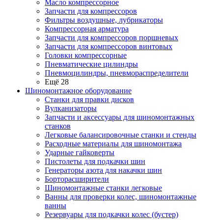
Масло компрессорное
Запчасти для компрессоров
Фильтры воздушные, лубрикаторы
Компрессорная арматура
Запчасти для компрессоров поршневых
Запчасти для компрессоров винтовых
Головки компрессорные
Пневматические цилиндры
Пневмоцилиндры, пневмораспределители
Ещё 28
Шиномонтажное оборудование
Станки для правки дисков
Вулканизаторы
Запчасти и аксессуары для шиномонтажных
станков
Легковые балансировочные станки и стенды
Расходные материалы для шиномонтажа
Ударные гайковерты
Пистолеты для подкачки шин
Генераторы азота для накачки шин
Борторасширители
Шиномонтажные станки легковые
Ванны для проверки колес, шиномонтажные
ванны
Резервуары для подкачки колес (бустер)