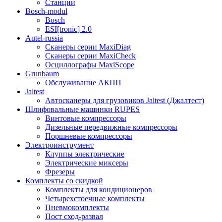
Станции
Bosch-modul
Bosch
ESI[tronic] 2.0
Autel-russia
Сканеры серии MaxiDiag
Сканеры серии MaxiCheck
Осциллографы MaxiScope
Grunbaum
Обслуживание АКПП
Jaltest
Автосканеры для грузовиков Jaltest (Джалтест)
Шлифовальные машинки RUPES
Винтовые компрессоры
Дизельные передвижные компрессоры
Поршневые компрессоры
Электроинструмент
Клуппы электрические
Электрические миксеры
Фрезеры
Комплекты со скидкой
Комплекты для кондиционеров
Четырехстоечные комплекты
Пневмокомплекты
Пост сход-развал