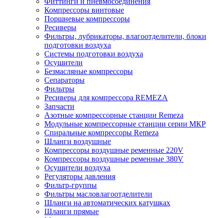
Фиттинги и пневмосоединения
Компрессоры винтовые
Поршневые компрессоры
Ресиверы
Фильтры, лубрикаторы, влагоотделители, блоки
подготовки воздуха
Системы подготовки воздуха
Осушители
Безмасляные компрессоры
Сепараторы
Фильтры
Ресиверы для компрессора REMEZA
Запчасти
Азотные компрессорные станции Remeza
Модульные компрессорные станции серии МКР
Спиральные компрессоры Remeza
Шланги воздушные
Компрессоры воздушные ременные 220V
Компрессоры воздушные ременные 380V
Осушители воздуха
Регуляторы давления
Фильтр-группы
Фильтры масловлагоотделители
Шланги на автоматических катушках
Шланги прямые