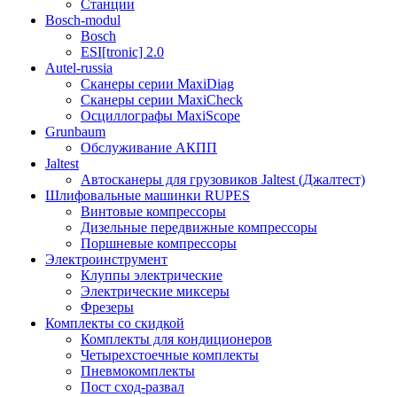
Станции
Bosch-modul
Bosch
ESI[tronic] 2.0
Autel-russia
Сканеры серии MaxiDiag
Сканеры серии MaxiCheck
Осциллографы MaxiScope
Grunbaum
Обслуживание АКПП
Jaltest
Автосканеры для грузовиков Jaltest (Джалтест)
Шлифовальные машинки RUPES
Винтовые компрессоры
Дизельные передвижные компрессоры
Поршневые компрессоры
Электроинструмент
Клуппы электрические
Электрические миксеры
Фрезеры
Комплекты со скидкой
Комплекты для кондиционеров
Четырехстоечные комплекты
Пневмокомплекты
Пост сход-развал