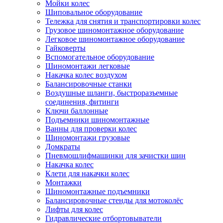
Мойки колес
Шиповальное оборудование
Тележка для снятия и транспортировки колес
Грузовое шиномонтажное оборудование
Легковое шиномонтажное оборудование
Гайковерты
Вспомогательное оборудование
Шиномонтажи легковые
Накачка колес воздухом
Балансировочные станки
Воздушные шланги, быстроразъемные
соединения, фитинги
Ключи баллонные
Подъемники шиномонтажные
Ванны для проверки колес
Шиномонтажи грузовые
Домкраты
Пневмошлифмашинки для зачистки шин
Накачка колес
Клети для накачки колес
Монтажки
Шиномонтажные подъемники
Балансировочные стенды для мотоколёс
Лифты для колес
Гидравлические отбортовыватели