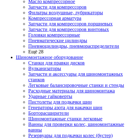
Масло компрессорное
Запчасти для компрессоров
Фильтры воздушные, лубрикаторы
Компрессорная арматура
Запчасти для компрессоров поршневых
Запчасти для компрессоров винтовых
Головки компрессорные
Пневматические цилиндры
Пневмоцилиндры, пневмораспределители
Ещё 28
Шиномонтажное оборудование
Станки для правки дисков
Вулканизаторы
Запчасти и аксессуары для шиномонтажных
станков
Легковые балансировочные станки и стенды
Расходные материалы для шиномонтажа
Ударные гайковерты
Пистолеты для подкачки шин
Генераторы азота для накачки шин
Борторасширители
Шиномонтажные станки легковые
Ванны для проверки колес, шиномонтажные
ванны
Резервуары для подкачки колес (бустер)