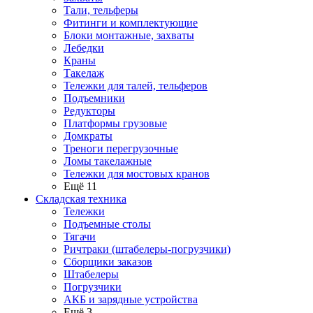
Тали, тельферы
Фитинги и комплектующие
Блоки монтажные, захваты
Лебедки
Краны
Такелаж
Тележки для талей, тельферов
Подъемники
Редукторы
Платформы грузовые
Домкраты
Треноги перегрузочные
Ломы такелажные
Тележки для мостовых кранов
Ещё 11
Складская техника
Тележки
Подъемные столы
Тягачи
Ричтраки (штабелеры-погрузчики)
Сборщики заказов
Штабелеры
Погрузчики
АКБ и зарядные устройства
Ещё 3