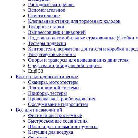
Расходные материалы
Вспомогательное
Осветительное
Клепальные станки для тормозных колодок
Токарные станки
Выпрессовщики шкворней
Подставки автомобильные страховочные (Стойки м
Тестеры подвески
Кантователи, держатели двигателя и коробки перед
Ультразвуковые ванны
Опоры и траверсы для вывешивания двигателя
Средства индивидуальной защиты
Ещё 33
Контрольно-диагностическое
Сканеры, мотортестеры
Для топливной системы
Приборы, тестеры
Проверка электрооборудования
Обслуживание гидросистем
Все для пневмолиний
Фитинги быстросъемные
Быстросъемные соединения
Шланги для пневмоинструмента
Катушки для воздуха
Фитинги