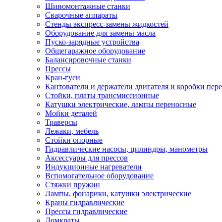
Шиномонтажные станки
Сварочные аппараты
Стенды экспресс-замены жидкостей
Оборудование для замены масла
Пуско-зарядные устройства
Общегаражное оборудование
Балансировочные станки
Прессы
Кран-гуси
Кантователи и держатели двигателя и коробки пере
Стойки, платы трансмиссионные
Катушки электрические, лампы переносные
Мойки деталей
Траверсы
Лежаки, мебель
Стойки опорные
Гидравлические насосы, цилиндры, манометры
Аксессуары для прессов
Индукционные нагреватели
Вспомогательное оборудование
Стяжки пружин
Лампы, фонарики, катушки электрические
Краны гидравлические
Прессы гидравлические
Домкраты