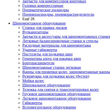
Запчасти для компрессоров винтовых
Головки компрессорные
Пневматические цилиндры
Пневмоцилиндры, пневмораспределители
Ещё 28
Шиномонтажное оборудование
Станки для правки дисков
Вулканизаторы
Запчасти и аксессуары для шиномонтажных станко
Легковые балансировочные станки и стенды
Расходные материалы для шиномонтажа
Ударные гайковерты
Пистолеты для подкачки шин
Генераторы азота для накачки шин
Борторасширители
Шиномонтажные станки легковые
Ванны для проверки колес, шиномонтажные ванны
Резервуары для подкачки колес (бустер)
Мойки колес
Шиповальное оборудование
Тележка для снятия и транспортировки колес
Грузовое шиномонтажное оборудование
Легковое шиномонтажное оборудование
Гайковерты
Вспомогательное оборудование