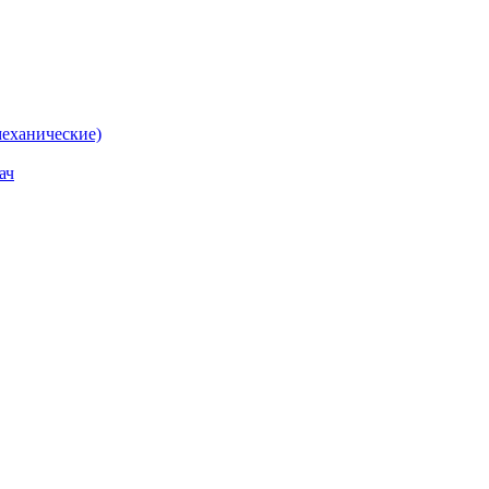
еханические)
ач