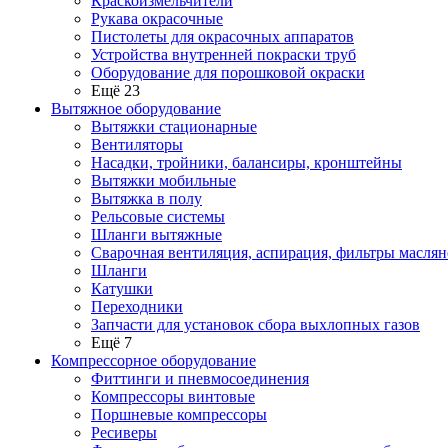
Краскоизмельчители
Рукава окрасочные
Пистолеты для окрасочных аппаратов
Устройства внутренней покраски труб
Оборудование для порошковой окраски
Ещё 23
Вытяжное оборудование
Вытяжки стационарные
Вентиляторы
Насадки, тройники, балансиры, кронштейны
Вытяжки мобильные
Вытяжка в полу
Рельсовые системы
Шланги вытяжные
Сварочная вентиляция, аспирация, фильтры маслян
Шланги
Катушки
Переходники
Запчасти для установок сбора выхлопных газов
Ещё 7
Компрессорное оборудование
Фиттинги и пневмосоединения
Компрессоры винтовые
Поршневые компрессоры
Ресиверы