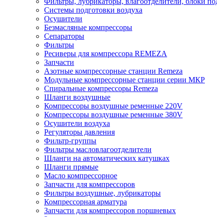
Фильтры, лубрикаторы, влагоотделители, блоки по
Системы подготовки воздуха
Осушители
Безмасляные компрессоры
Сепараторы
Фильтры
Ресиверы для компрессора REMEZA
Запчасти
Азотные компрессорные станции Remeza
Модульные компрессорные станции серии МКР
Спиральные компрессоры Remeza
Шланги воздушные
Компрессоры воздушные ременные 220V
Компрессоры воздушные ременные 380V
Осушители воздуха
Регуляторы давления
Фильтр-группы
Фильтры масловлагоотделители
Шланги на автоматических катушках
Шланги прямые
Масло компрессорное
Запчасти для компрессоров
Фильтры воздушные, лубрикаторы
Компрессорная арматура
Запчасти для компрессоров поршневых