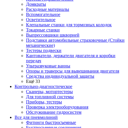
Домкраты
Расходные материалы
Вспомогательное
Осветительное
Клепальные станки для тормозных колодок
Токарные станки
Выпрессовщики шкворней
Подставки автомобильные страховочные (Стойки
механические)
Тестеры подвески
Кантователи, держатели двигателя и коробки
передач
Ультразвуковые ванны
Опоры и траверсы для вывешивания двигателя
Средства индивидуальной защиты
Ещё 33
Контрольно-диагностическое
Сканеры, мотортестеры
Для топливной системы
Приборы, тестеры
Проверка электрооборудования
Обслуживание гидросистем
Все для пневмолиний
Фитинги быстросъемные
Быстросъемные соединения