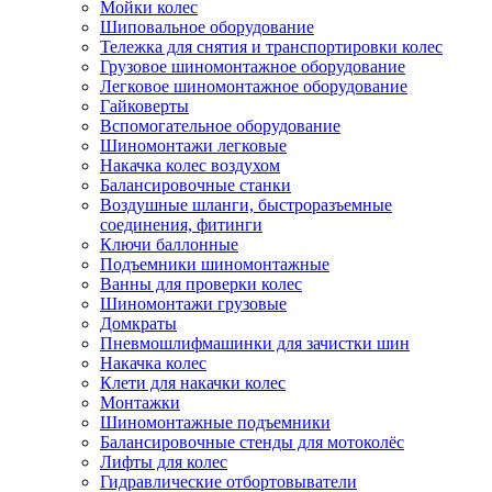
Мойки колес
Шиповальное оборудование
Тележка для снятия и транспортировки колес
Грузовое шиномонтажное оборудование
Легковое шиномонтажное оборудование
Гайковерты
Вспомогательное оборудование
Шиномонтажи легковые
Накачка колес воздухом
Балансировочные станки
Воздушные шланги, быстроразъемные
соединения, фитинги
Ключи баллонные
Подъемники шиномонтажные
Ванны для проверки колес
Шиномонтажи грузовые
Домкраты
Пневмошлифмашинки для зачистки шин
Накачка колес
Клети для накачки колес
Монтажки
Шиномонтажные подъемники
Балансировочные стенды для мотоколёс
Лифты для колес
Гидравлические отбортовыватели