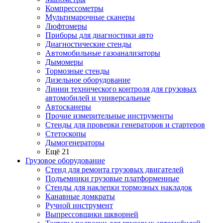
Компрессометры
Мультимарочные сканеры
Люфтомеры
Приборы для диагностики авто
Диагностические стенды
Автомобильные газоанализаторы
Дымомеры
Тормозные стенды
Дизельное оборудование
Линии технического контроля для грузовых
автомобилей и универсальные
Автосканеры
Прочие измерительные инструменты
Стенды для проверки генераторов и стартеров
Стетоскопы
Дымогенераторы
Ещё 21
Грузовое оборудование
Стенд для ремонта грузовых двигателей
Подъемники грузовые платформенные
Стенды для наклепки тормозных накладок
Канавные домкраты
Ручной инструмент
Выпрессовщики шкворней