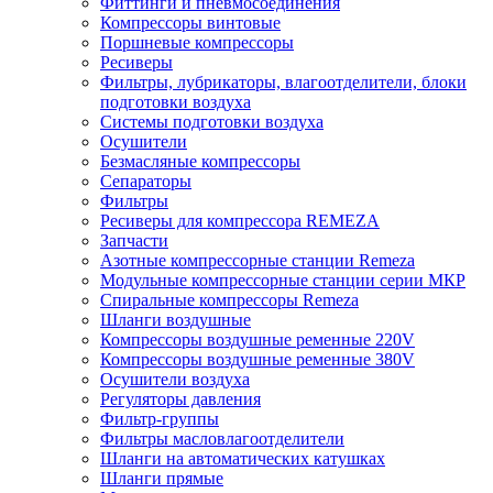
Фиттинги и пневмосоединения
Компрессоры винтовые
Поршневые компрессоры
Ресиверы
Фильтры, лубрикаторы, влагоотделители, блоки
подготовки воздуха
Системы подготовки воздуха
Осушители
Безмасляные компрессоры
Сепараторы
Фильтры
Ресиверы для компрессора REMEZA
Запчасти
Азотные компрессорные станции Remeza
Модульные компрессорные станции серии МКР
Спиральные компрессоры Remeza
Шланги воздушные
Компрессоры воздушные ременные 220V
Компрессоры воздушные ременные 380V
Осушители воздуха
Регуляторы давления
Фильтр-группы
Фильтры масловлагоотделители
Шланги на автоматических катушках
Шланги прямые