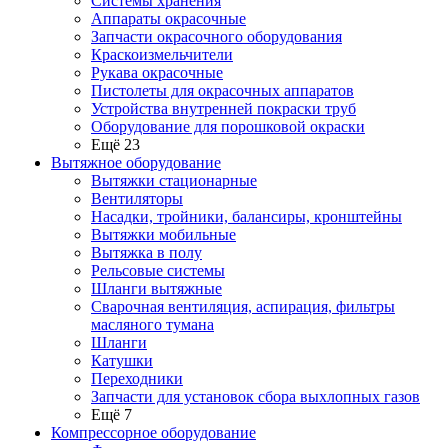
Системы хранения
Аппараты окрасочные
Запчасти окрасочного оборудования
Краскоизмельчители
Рукава окрасочные
Пистолеты для окрасочных аппаратов
Устройства внутренней покраски труб
Оборудование для порошковой окраски
Ещё 23
Вытяжное оборудование
Вытяжки стационарные
Вентиляторы
Насадки, тройники, балансиры, кронштейны
Вытяжки мобильные
Вытяжка в полу
Рельсовые системы
Шланги вытяжные
Сварочная вентиляция, аспирация, фильтры
масляного тумана
Шланги
Катушки
Переходники
Запчасти для установок сбора выхлопных газов
Ещё 7
Компрессорное оборудование