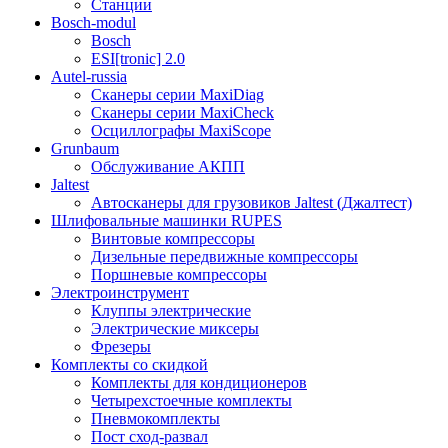
Станции
Bosch-modul
Bosch
ESI[tronic] 2.0
Autel-russia
Сканеры серии MaxiDiag
Сканеры серии MaxiCheck
Осциллографы MaxiScope
Grunbaum
Обслуживание АКПП
Jaltest
Автосканеры для грузовиков Jaltest (Джалтест)
Шлифовальные машинки RUPES
Винтовые компрессоры
Дизельные передвижные компрессоры
Поршневые компрессоры
Электроинструмент
Клуппы электрические
Электрические миксеры
Фрезеры
Комплекты со скидкой
Комплекты для кондиционеров
Четырехстоечные комплекты
Пневмокомплекты
Пост сход-развал