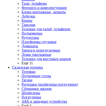
Тали, тельферы
Фитинги и комплектующие
Блоки монтажные, захваты
Лебедки
Краны
Такелаж
Тележки для талей, тельферов
Подъемники
Редукторы
Платформы грузовые
Домкраты
Треноги перегрузочные
Ломы такелажные
Тележки для мостовых кранов
Ещё 11
Складская техника
Тележки
Подъемные столы
Тягачи
Ричтраки (штабелеры-погрузчики)
Сборщики заказов
Штабелеры
Погрузчики
АКБ и зарядные устройства
Ещё 3