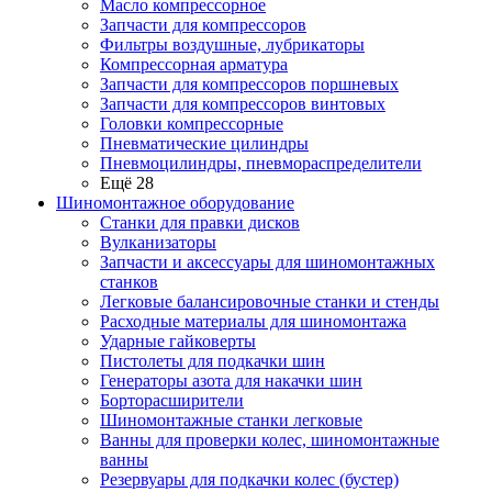
Масло компрессорное
Запчасти для компрессоров
Фильтры воздушные, лубрикаторы
Компрессорная арматура
Запчасти для компрессоров поршневых
Запчасти для компрессоров винтовых
Головки компрессорные
Пневматические цилиндры
Пневмоцилиндры, пневмораспределители
Ещё 28
Шиномонтажное оборудование
Станки для правки дисков
Вулканизаторы
Запчасти и аксессуары для шиномонтажных
станков
Легковые балансировочные станки и стенды
Расходные материалы для шиномонтажа
Ударные гайковерты
Пистолеты для подкачки шин
Генераторы азота для накачки шин
Борторасширители
Шиномонтажные станки легковые
Ванны для проверки колес, шиномонтажные
ванны
Резервуары для подкачки колес (бустер)