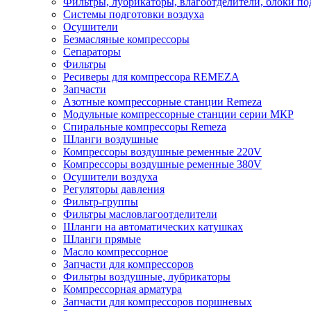
Фильтры, лубрикаторы, влагоотделители, блоки по
Системы подготовки воздуха
Осушители
Безмасляные компрессоры
Сепараторы
Фильтры
Ресиверы для компрессора REMEZA
Запчасти
Азотные компрессорные станции Remeza
Модульные компрессорные станции серии МКР
Спиральные компрессоры Remeza
Шланги воздушные
Компрессоры воздушные ременные 220V
Компрессоры воздушные ременные 380V
Осушители воздуха
Регуляторы давления
Фильтр-группы
Фильтры масловлагоотделители
Шланги на автоматических катушках
Шланги прямые
Масло компрессорное
Запчасти для компрессоров
Фильтры воздушные, лубрикаторы
Компрессорная арматура
Запчасти для компрессоров поршневых