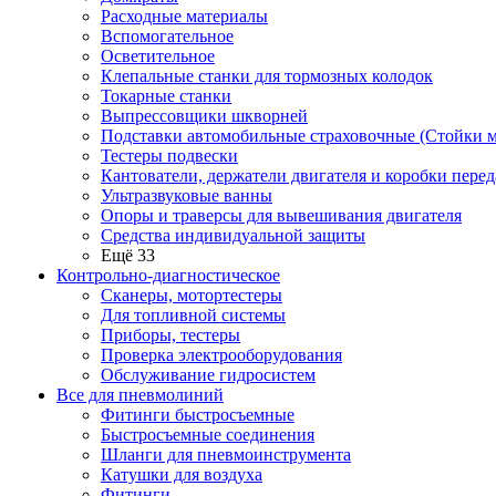
Расходные материалы
Вспомогательное
Осветительное
Клепальные станки для тормозных колодок
Токарные станки
Выпрессовщики шкворней
Подставки автомобильные страховочные (Стойки м
Тестеры подвески
Кантователи, держатели двигателя и коробки перед
Ультразвуковые ванны
Опоры и траверсы для вывешивания двигателя
Средства индивидуальной защиты
Ещё 33
Контрольно-диагностическое
Сканеры, мотортестеры
Для топливной системы
Приборы, тестеры
Проверка электрооборудования
Обслуживание гидросистем
Все для пневмолиний
Фитинги быстросъемные
Быстросъемные соединения
Шланги для пневмоинструмента
Катушки для воздуха
Фитинги