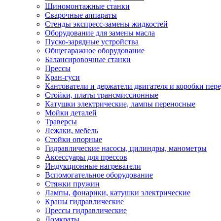
Шиномонтажные станки
Сварочные аппараты
Стенды экспресс-замены жидкостей
Оборудование для замены масла
Пуско-зарядные устройства
Общегаражное оборудование
Балансировочные станки
Прессы
Кран-гуси
Кантователи и держатели двигателя и коробки пере
Стойки, платы трансмиссионные
Катушки электрические, лампы переносные
Мойки деталей
Траверсы
Лежаки, мебель
Стойки опорные
Гидравлические насосы, цилиндры, манометры
Аксессуары для прессов
Индукционные нагреватели
Вспомогательное оборудование
Стяжки пружин
Лампы, фонарики, катушки электрические
Краны гидравлические
Прессы гидравлические
Домкраты