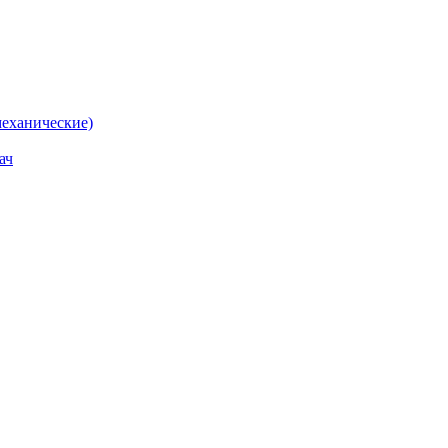
еханические)
ач