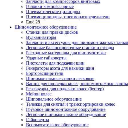
Запчасти для компрессоров винтовых
Головки компрессорные
Пневматические цилиндры
Пневмоцилиндры, пневмораспределители
Ещё 28
Шиномонтажное оборудование
Станки для правки дисков
Вулканизаторы
Запчасти и аксессуары для шиномонтажных станко
Легковые балансировочные станки и стенды
Расходные материалы для шиномонтажа
Ударные гайковерты
Пистолеты для подкачки шин
Генераторы азота для накачки шин
Борторасширители
Шиномонтажные станки легковые
Ванны для проверки колес, шиномонтажные ванны
Резервуары для подкачки колес (бустер)
Мойки колес
Шиповальное оборудование
Тележка для снятия и транспортировки колес
Грузовое шиномонтажное оборудование
Легковое шиномонтажное оборудование
Гайковерты
Вспомогательное оборудование