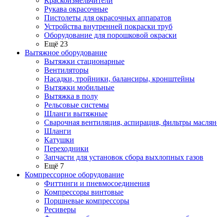
Краскоизмельчители
Рукава окрасочные
Пистолеты для окрасочных аппаратов
Устройства внутренней покраски труб
Оборудование для порошковой окраски
Ещё 23
Вытяжное оборудование
Вытяжки стационарные
Вентиляторы
Насадки, тройники, балансиры, кронштейны
Вытяжки мобильные
Вытяжка в полу
Рельсовые системы
Шланги вытяжные
Сварочная вентиляция, аспирация, фильтры маслян
Шланги
Катушки
Переходники
Запчасти для установок сбора выхлопных газов
Ещё 7
Компрессорное оборудование
Фиттинги и пневмосоединения
Компрессоры винтовые
Поршневые компрессоры
Ресиверы