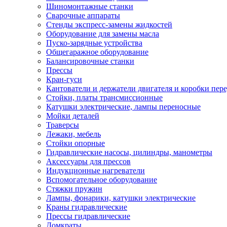
Шиномонтажные станки
Сварочные аппараты
Стенды экспресс-замены жидкостей
Оборудование для замены масла
Пуско-зарядные устройства
Общегаражное оборудование
Балансировочные станки
Прессы
Кран-гуси
Кантователи и держатели двигателя и коробки пере
Стойки, платы трансмиссионные
Катушки электрические, лампы переносные
Мойки деталей
Траверсы
Лежаки, мебель
Стойки опорные
Гидравлические насосы, цилиндры, манометры
Аксессуары для прессов
Индукционные нагреватели
Вспомогательное оборудование
Стяжки пружин
Лампы, фонарики, катушки электрические
Краны гидравлические
Прессы гидравлические
Домкраты