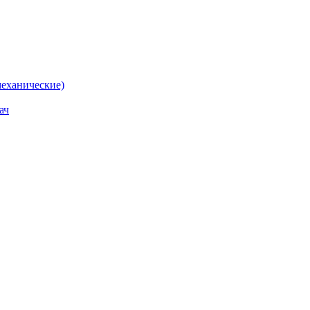
еханические)
ач