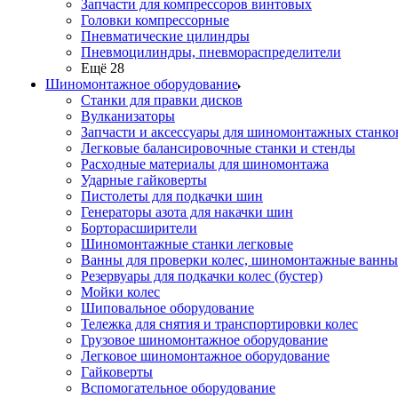
Запчасти для компрессоров винтовых
Головки компрессорные
Пневматические цилиндры
Пневмоцилиндры, пневмораспределители
Ещё 28
Шиномонтажное оборудование
Станки для правки дисков
Вулканизаторы
Запчасти и аксессуары для шиномонтажных станко
Легковые балансировочные станки и стенды
Расходные материалы для шиномонтажа
Ударные гайковерты
Пистолеты для подкачки шин
Генераторы азота для накачки шин
Борторасширители
Шиномонтажные станки легковые
Ванны для проверки колес, шиномонтажные ванны
Резервуары для подкачки колес (бустер)
Мойки колес
Шиповальное оборудование
Тележка для снятия и транспортировки колес
Грузовое шиномонтажное оборудование
Легковое шиномонтажное оборудование
Гайковерты
Вспомогательное оборудование