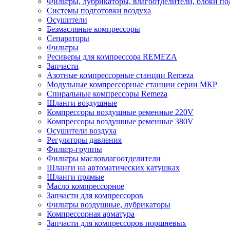
Фильтры, лубрикаторы, влагоотделители, блоки по
Системы подготовки воздуха
Осушители
Безмасляные компрессоры
Сепараторы
Фильтры
Ресиверы для компрессора REMEZA
Запчасти
Азотные компрессорные станции Remeza
Модульные компрессорные станции серии МКР
Спиральные компрессоры Remeza
Шланги воздушные
Компрессоры воздушные ременные 220V
Компрессоры воздушные ременные 380V
Осушители воздуха
Регуляторы давления
Фильтр-группы
Фильтры масловлагоотделители
Шланги на автоматических катушках
Шланги прямые
Масло компрессорное
Запчасти для компрессоров
Фильтры воздушные, лубрикаторы
Компрессорная арматура
Запчасти для компрессоров поршневых