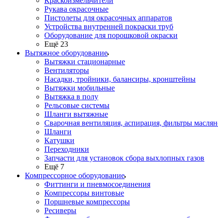
Краскоизмельчители
Рукава окрасочные
Пистолеты для окрасочных аппаратов
Устройства внутренней покраски труб
Оборудование для порошковой окраски
Ещё 23
Вытяжное оборудование
Вытяжки стационарные
Вентиляторы
Насадки, тройники, балансиры, кронштейны
Вытяжки мобильные
Вытяжка в полу
Рельсовые системы
Шланги вытяжные
Сварочная вентиляция, аспирация, фильтры маслян
Шланги
Катушки
Переходники
Запчасти для установок сбора выхлопных газов
Ещё 7
Компрессорное оборудование
Фиттинги и пневмосоединения
Компрессоры винтовые
Поршневые компрессоры
Ресиверы