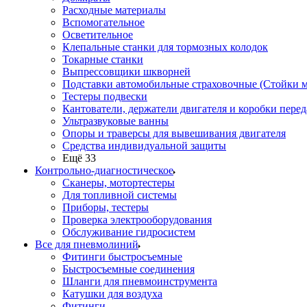
Расходные материалы
Вспомогательное
Осветительное
Клепальные станки для тормозных колодок
Токарные станки
Выпрессовщики шкворней
Подставки автомобильные страховочные (Стойки м
Тестеры подвески
Кантователи, держатели двигателя и коробки перед
Ультразвуковые ванны
Опоры и траверсы для вывешивания двигателя
Средства индивидуальной защиты
Ещё 33
Контрольно-диагностическое
Сканеры, мотортестеры
Для топливной системы
Приборы, тестеры
Проверка электрооборудования
Обслуживание гидросистем
Все для пневмолиний
Фитинги быстросъемные
Быстросъемные соединения
Шланги для пневмоинструмента
Катушки для воздуха
Фитинги