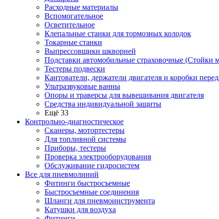
Расходные материалы
Вспомогательное
Осветительное
Клепальные станки для тормозных колодок
Токарные станки
Выпрессовщики шкворней
Подставки автомобильные страховочные (Стойки м
Тестеры подвески
Кантователи, держатели двигателя и коробки перед
Ультразвуковые ванны
Опоры и траверсы для вывешивания двигателя
Средства индивидуальной защиты
Ещё 33
Контрольно-диагностическое
Сканеры, мотортестеры
Для топливной системы
Приборы, тестеры
Проверка электрооборудования
Обслуживание гидросистем
Все для пневмолиний
Фитинги быстросъемные
Быстросъемные соединения
Шланги для пневмоинструмента
Катушки для воздуха
Фитинги