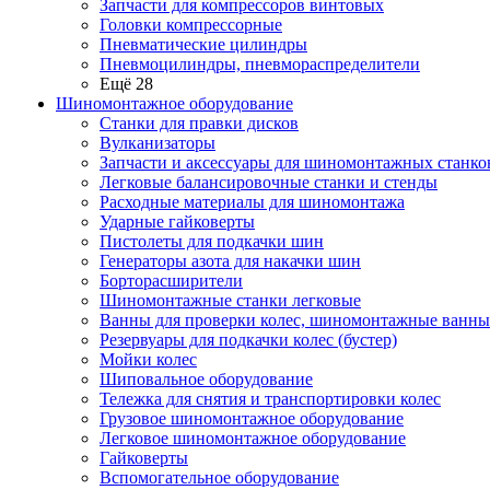
Запчасти для компрессоров винтовых
Головки компрессорные
Пневматические цилиндры
Пневмоцилиндры, пневмораспределители
Ещё 28
Шиномонтажное оборудование
Станки для правки дисков
Вулканизаторы
Запчасти и аксессуары для шиномонтажных станко
Легковые балансировочные станки и стенды
Расходные материалы для шиномонтажа
Ударные гайковерты
Пистолеты для подкачки шин
Генераторы азота для накачки шин
Борторасширители
Шиномонтажные станки легковые
Ванны для проверки колес, шиномонтажные ванны
Резервуары для подкачки колес (бустер)
Мойки колес
Шиповальное оборудование
Тележка для снятия и транспортировки колес
Грузовое шиномонтажное оборудование
Легковое шиномонтажное оборудование
Гайковерты
Вспомогательное оборудование