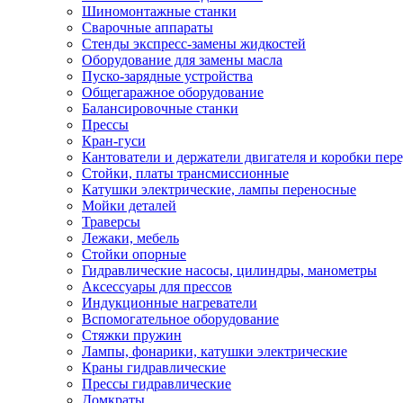
Шиномонтажные станки
Сварочные аппараты
Стенды экспресс-замены жидкостей
Оборудование для замены масла
Пуско-зарядные устройства
Общегаражное оборудование
Балансировочные станки
Прессы
Кран-гуси
Кантователи и держатели двигателя и коробки пере
Стойки, платы трансмиссионные
Катушки электрические, лампы переносные
Мойки деталей
Траверсы
Лежаки, мебель
Стойки опорные
Гидравлические насосы, цилиндры, манометры
Аксессуары для прессов
Индукционные нагреватели
Вспомогательное оборудование
Стяжки пружин
Лампы, фонарики, катушки электрические
Краны гидравлические
Прессы гидравлические
Домкраты