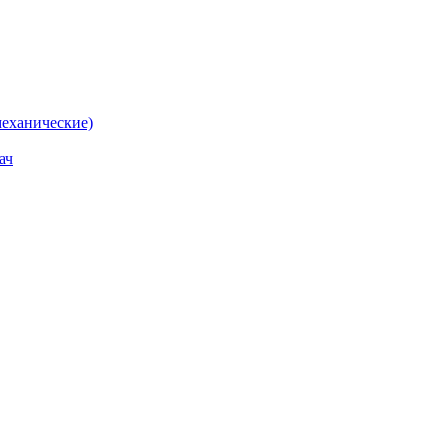
еханические)
ач