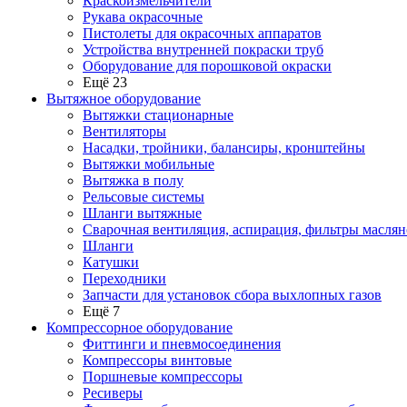
Краскоизмельчители
Рукава окрасочные
Пистолеты для окрасочных аппаратов
Устройства внутренней покраски труб
Оборудование для порошковой окраски
Ещё 23
Вытяжное оборудование
Вытяжки стационарные
Вентиляторы
Насадки, тройники, балансиры, кронштейны
Вытяжки мобильные
Вытяжка в полу
Рельсовые системы
Шланги вытяжные
Сварочная вентиляция, аспирация, фильтры маслян
Шланги
Катушки
Переходники
Запчасти для установок сбора выхлопных газов
Ещё 7
Компрессорное оборудование
Фиттинги и пневмосоединения
Компрессоры винтовые
Поршневые компрессоры
Ресиверы