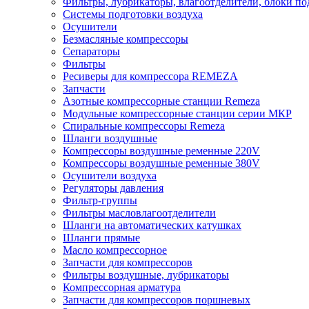
Фильтры, лубрикаторы, влагоотделители, блоки по
Системы подготовки воздуха
Осушители
Безмасляные компрессоры
Сепараторы
Фильтры
Ресиверы для компрессора REMEZA
Запчасти
Азотные компрессорные станции Remeza
Модульные компрессорные станции серии МКР
Спиральные компрессоры Remeza
Шланги воздушные
Компрессоры воздушные ременные 220V
Компрессоры воздушные ременные 380V
Осушители воздуха
Регуляторы давления
Фильтр-группы
Фильтры масловлагоотделители
Шланги на автоматических катушках
Шланги прямые
Масло компрессорное
Запчасти для компрессоров
Фильтры воздушные, лубрикаторы
Компрессорная арматура
Запчасти для компрессоров поршневых