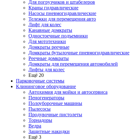
Для погрузчиков и штабелеров
Краны гидравлические
Насосы пневмогидравлические
Тележки для перемещения авто
Лифт для колес
Канавные домкраты
Одностоечные подъемники
Для мототехники
Домкраты реечные
Домкраты бутылочные пневмогидравлические
Реечные домкраты
Домкраты для перемещения автомобилей
Лифты для колес
Ещё 20
Парковочные системы
Клининговое оборудование
Автохимия для мойки и автосервиса
Пеногенераторы
Полоуборочные машины
Пылесосы
Продувочные пистолеты
Торнадоры
Ведра
Защитные накидки
Ещё 3