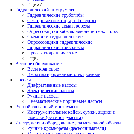
Ещё 27
Гидравлический инструмент
Гидравлические трубогибы
Секторные ножницы, кабелерезы
Гидравлические арматурорезы
Опрессовщики кабеля, наконечников, гильз
Съемники гидравлические
Опрессовщики гидравлические
Гидравлические гайколомы
Прессы гидравлические
Ещё 3
Весовое оборудование
Весы крановые
Весы платформенные электронные
Насосы
Диафрагменные насосы
Электрические насосы
Ручные насосы
Пневматические поршневые насосы
Ручной слесарный инструмент
Инструментальные кейсы, сумки, ящики и
рюкзаки (без инструмента)
Инструмент и оборудование для металлообработки
Ручные кромкорезы (фаскосниматели)
Магнитные сверлильные станки