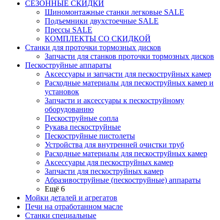
СЕЗОННЫЕ СКИДКИ
Шиномонтажные станки легковые SALE
Подъемники двухстоечные SALE
Прессы SALE
КОМПЛЕКТЫ СО СКИДКОЙ
Станки для проточки тормозных дисков
Запчасти для станков проточки тормозных дисков
Пескоструйные аппараты
Аксессуары и запчасти для пескоструйных камер
Расходные материалы для пескоструйных камер и
установок
Запчасти и аксессуары к пескоструйному
оборудованию
Пескоструйные сопла
Рукава пескоструйные
Пескоструйные пистолеты
Устройства для внутренней очистки труб
Расходные материалы для пескоструйных камер
Аксессуары для пескоструйных камер
Запчасти для пескоструйных камер
Абразивоструйные (пескоструйные) аппараты
Ещё 6
Мойки деталей и агрегатов
Печи на отработанном масле
Станки специальные