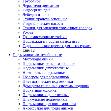
Трубогибы
Держатели двигателя
Гидроцилиндры
Лебедки и тали
Стойки трансмиссионные
Гидравлические насосы
Cтанки для заклепки тормозных колодок
Рохли
Трансмиссионные стойки
Поддержки и подставки под авто
Гидравлические прессы для автосервиса
Ещё 12
Подъемники автомобильные
Мотоподъемники
Подъемники четырехстоечные
Подъемники двухстоечные
Ножничные подъемники
Траверсы для подъемников
Пневматические подъемники
Домкраты канавные, системы подпора
Подкатные колонны
Подъемники одностоечные
Плунжерные подъемники
Подъемники для шиномонтажа
Аксессуары для подъемников