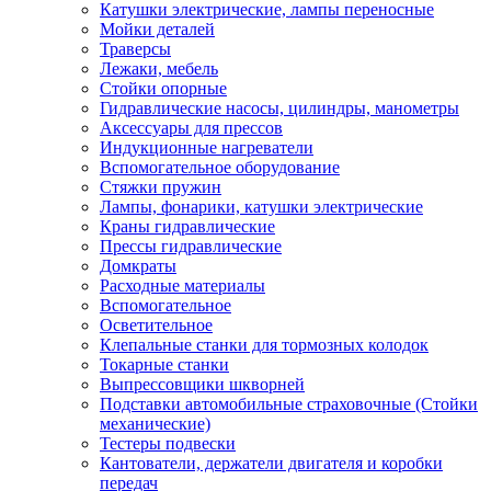
Катушки электрические, лампы переносные
Мойки деталей
Траверсы
Лежаки, мебель
Стойки опорные
Гидравлические насосы, цилиндры, манометры
Аксессуары для прессов
Индукционные нагреватели
Вспомогательное оборудование
Стяжки пружин
Лампы, фонарики, катушки электрические
Краны гидравлические
Прессы гидравлические
Домкраты
Расходные материалы
Вспомогательное
Осветительное
Клепальные станки для тормозных колодок
Токарные станки
Выпрессовщики шкворней
Подставки автомобильные страховочные (Стойки
механические)
Тестеры подвески
Кантователи, держатели двигателя и коробки
передач