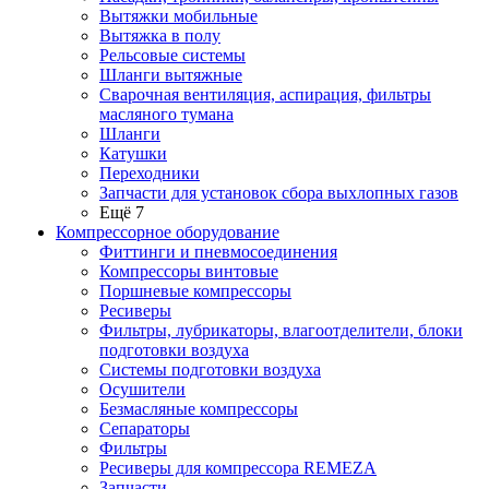
Вытяжки мобильные
Вытяжка в полу
Рельсовые системы
Шланги вытяжные
Сварочная вентиляция, аспирация, фильтры
масляного тумана
Шланги
Катушки
Переходники
Запчасти для установок сбора выхлопных газов
Ещё 7
Компрессорное оборудование
Фиттинги и пневмосоединения
Компрессоры винтовые
Поршневые компрессоры
Ресиверы
Фильтры, лубрикаторы, влагоотделители, блоки
подготовки воздуха
Системы подготовки воздуха
Осушители
Безмасляные компрессоры
Сепараторы
Фильтры
Ресиверы для компрессора REMEZA
Запчасти