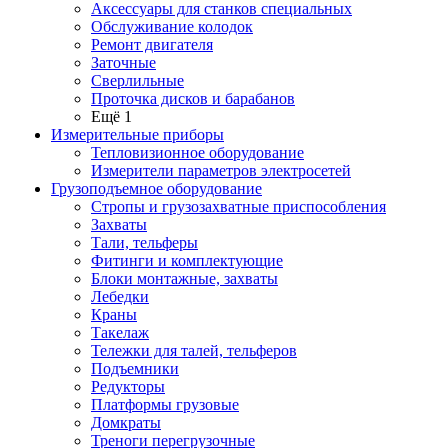
Аксессуары для станков специальных
Обслуживание колодок
Ремонт двигателя
Заточные
Сверлильные
Проточка дисков и барабанов
Ещё 1
Измерительные приборы
Тепловизионное оборудование
Измерители параметров электросетей
Грузоподъемное оборудование
Стропы и грузозахватные приспособления
Захваты
Тали, тельферы
Фитинги и комплектующие
Блоки монтажные, захваты
Лебедки
Краны
Такелаж
Тележки для талей, тельферов
Подъемники
Редукторы
Платформы грузовые
Домкраты
Треноги перегрузочные