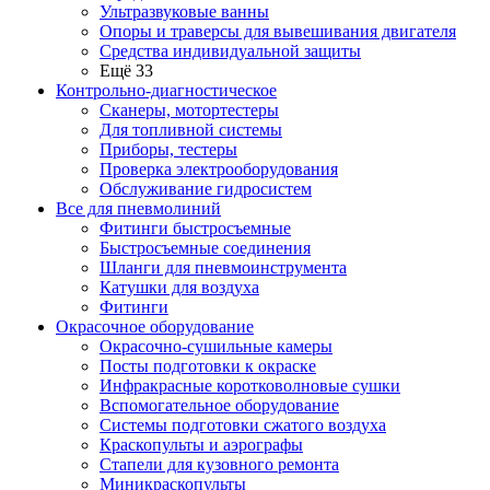
Ультразвуковые ванны
Опоры и траверсы для вывешивания двигателя
Средства индивидуальной защиты
Ещё 33
Контрольно-диагностическое
Сканеры, мотортестеры
Для топливной системы
Приборы, тестеры
Проверка электрооборудования
Обслуживание гидросистем
Все для пневмолиний
Фитинги быстросъемные
Быстросъемные соединения
Шланги для пневмоинструмента
Катушки для воздуха
Фитинги
Окрасочное оборудование
Окрасочно-сушильные камеры
Посты подготовки к окраске
Инфракрасные коротковолновые сушки
Вспомогательное оборудование
Системы подготовки сжатого воздуха
Краскопульты и аэрографы
Стапели для кузовного ремонта
Миникраскопульты