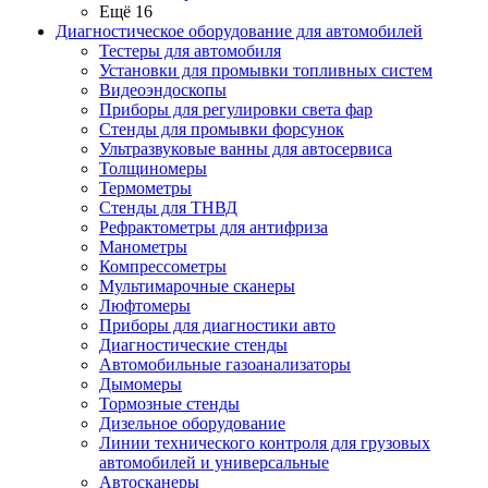
Ещё 16
Диагностическое оборудование для автомобилей
Тестеры для автомобиля
Установки для промывки топливных систем
Видеоэндоскопы
Приборы для регулировки света фар
Стенды для промывки форсунок
Ультразвуковые ванны для автосервиса
Толщиномеры
Термометры
Стенды для ТНВД
Рефрактометры для антифриза
Манометры
Компрессометры
Мультимарочные сканеры
Люфтомеры
Приборы для диагностики авто
Диагностические стенды
Автомобильные газоанализаторы
Дымомеры
Тормозные стенды
Дизельное оборудование
Линии технического контроля для грузовых
автомобилей и универсальные
Автосканеры