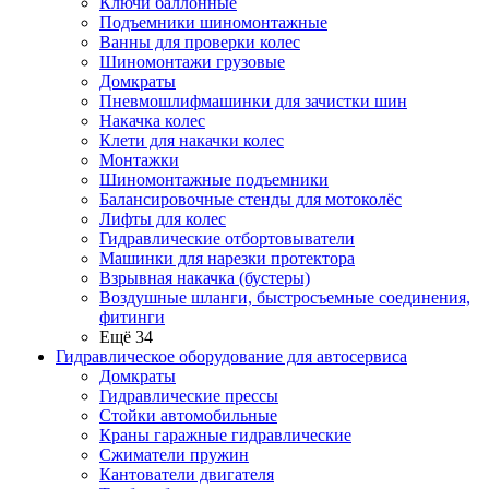
Ключи баллонные
Подъемники шиномонтажные
Ванны для проверки колес
Шиномонтажи грузовые
Домкраты
Пневмошлифмашинки для зачистки шин
Накачка колес
Клети для накачки колес
Монтажки
Шиномонтажные подъемники
Балансировочные стенды для мотоколёс
Лифты для колес
Гидравлические отбортовыватели
Машинки для нарезки протектора
Взрывная накачка (бустеры)
Воздушные шланги, быстросъемные соединения,
фитинги
Ещё 34
Гидравлическое оборудование для автосервиса
Домкраты
Гидравлические прессы
Стойки автомобильные
Краны гаражные гидравлические
Сжиматели пружин
Кантователи двигателя