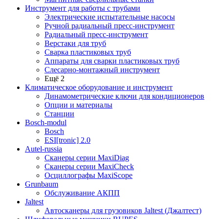
Инструмент для работы с трубами
Электрические испытательные насосы
Ручной радиальный пресс-инструмент
Радиальный пресс-инструмент
Верстаки для труб
Сварка пластиковых труб
Аппараты для сварки пластиковых труб
Слесарно-монтажный инструмент
Ещё 2
Климатическое оборудование и инструмент
Динамометрические ключи для кондиционеров
Опции и материалы
Станции
Bosch-modul
Bosch
ESI[tronic] 2.0
Autel-russia
Сканеры серии MaxiDiag
Сканеры серии MaxiCheck
Осциллографы MaxiScope
Grunbaum
Обслуживание АКПП
Jaltest
Автосканеры для грузовиков Jaltest (Джалтест)