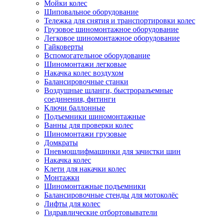
Мойки колес
Шиповальное оборудование
Тележка для снятия и транспортировки колес
Грузовое шиномонтажное оборудование
Легковое шиномонтажное оборудование
Гайковерты
Вспомогательное оборудование
Шиномонтажи легковые
Накачка колес воздухом
Балансировочные станки
Воздушные шланги, быстроразъемные
соединения, фитинги
Ключи баллонные
Подъемники шиномонтажные
Ванны для проверки колес
Шиномонтажи грузовые
Домкраты
Пневмошлифмашинки для зачистки шин
Накачка колес
Клети для накачки колес
Монтажки
Шиномонтажные подъемники
Балансировочные стенды для мотоколёс
Лифты для колес
Гидравлические отбортовыватели