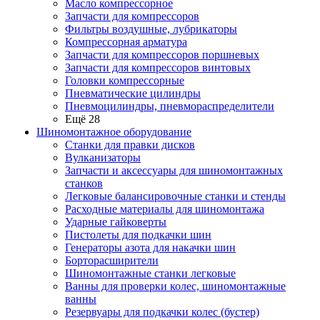
Масло компрессорное
Запчасти для компрессоров
Фильтры воздушные, лубрикаторы
Компрессорная арматура
Запчасти для компрессоров поршневых
Запчасти для компрессоров винтовых
Головки компрессорные
Пневматические цилиндры
Пневмоцилиндры, пневмораспределители
Ещё 28
Шиномонтажное оборудование
Станки для правки дисков
Вулканизаторы
Запчасти и аксессуары для шиномонтажных
станков
Легковые балансировочные станки и стенды
Расходные материалы для шиномонтажа
Ударные гайковерты
Пистолеты для подкачки шин
Генераторы азота для накачки шин
Борторасширители
Шиномонтажные станки легковые
Ванны для проверки колес, шиномонтажные
ванны
Резервуары для подкачки колес (бустер)