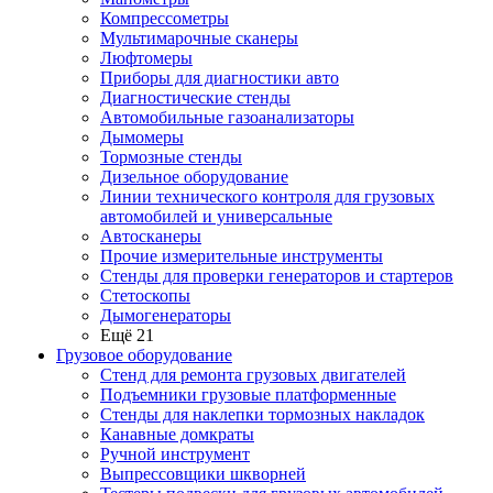
Компрессометры
Мультимарочные сканеры
Люфтомеры
Приборы для диагностики авто
Диагностические стенды
Автомобильные газоанализаторы
Дымомеры
Тормозные стенды
Дизельное оборудование
Линии технического контроля для грузовых
автомобилей и универсальные
Автосканеры
Прочие измерительные инструменты
Стенды для проверки генераторов и стартеров
Стетоскопы
Дымогенераторы
Ещё 21
Грузовое оборудование
Стенд для ремонта грузовых двигателей
Подъемники грузовые платформенные
Стенды для наклепки тормозных накладок
Канавные домкраты
Ручной инструмент
Выпрессовщики шкворней