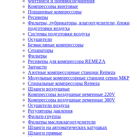
Фиттинги и пневмосоединения
Компрессоры винтовые
Поршневые компрессоры
Ресиверы
Фильтры, лубрикаторы, влагоотделители, блоки
подготовки воздуха
Системы подготовки воздуха
Осушители
Безмасляные компрессоры
Сепараторы
Фильтры
Ресиверы для компрессора REMEZA
Запчасти
Азотные компрессорные станции Remeza
Модульные компрессорные станции серии МКР
Спиральные компрессоры Remeza
Шланги воздушные
Компрессоры воздушные ременные 220V
Компрессоры воздушные ременные 380V
Осушители воздуха
Регуляторы давления
Фильтр-группы
Фильтры масловлагоотделители
Шланги на автоматических катушках
Шланги прямые