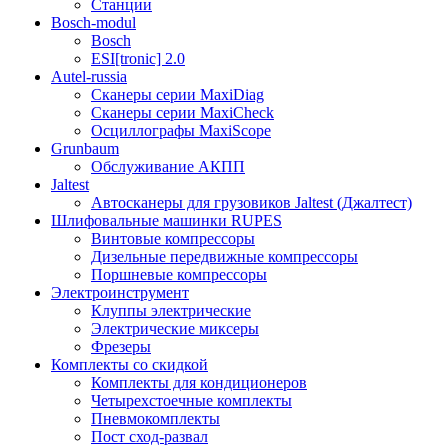
Станции
Bosch-modul
Bosch
ESI[tronic] 2.0
Autel-russia
Сканеры серии MaxiDiag
Сканеры серии MaxiCheck
Осциллографы MaxiScope
Grunbaum
Обслуживание АКПП
Jaltest
Автосканеры для грузовиков Jaltest (Джалтест)
Шлифовальные машинки RUPES
Винтовые компрессоры
Дизельные передвижные компрессоры
Поршневые компрессоры
Электроинструмент
Клуппы электрические
Электрические миксеры
Фрезеры
Комплекты со скидкой
Комплекты для кондиционеров
Четырехстоечные комплекты
Пневмокомплекты
Пост сход-развал