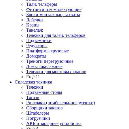
Тали, тельферы
Фитинги и комплектующие
Блоки монтажные, захваты
Лебедки
Краны
Такелаж
Тележки для талей, тельферов
Подъемники
Редукторы
Платформы грузовые
Домкраты
Треноги перегрузочные
Ломы такелажные
Тележки для мостовых кранов
Ещё 11
Складская техника
Тележки
Подъемные столы
Тягачи
Ричтраки (штабелеры-погрузчики)
Сборщики заказов
Штабелеры
Погрузчики
АКБ и зарядные устройства
Ещё 3