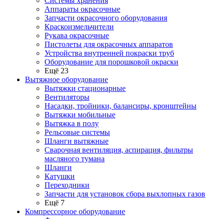
Системы хранения
Аппараты окрасочные
Запчасти окрасочного оборудования
Краскоизмельчители
Рукава окрасочные
Пистолеты для окрасочных аппаратов
Устройства внутренней покраски труб
Оборудование для порошковой окраски
Ещё 23
Вытяжное оборудование
Вытяжки стационарные
Вентиляторы
Насадки, тройники, балансиры, кронштейны
Вытяжки мобильные
Вытяжка в полу
Рельсовые системы
Шланги вытяжные
Сварочная вентиляция, аспирация, фильтры
масляного тумана
Шланги
Катушки
Переходники
Запчасти для установок сбора выхлопных газов
Ещё 7
Компрессорное оборудование