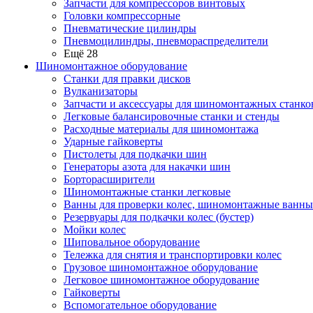
Запчасти для компрессоров винтовых
Головки компрессорные
Пневматические цилиндры
Пневмоцилиндры, пневмораспределители
Ещё 28
Шиномонтажное оборудование
Станки для правки дисков
Вулканизаторы
Запчасти и аксессуары для шиномонтажных станко
Легковые балансировочные станки и стенды
Расходные материалы для шиномонтажа
Ударные гайковерты
Пистолеты для подкачки шин
Генераторы азота для накачки шин
Борторасширители
Шиномонтажные станки легковые
Ванны для проверки колес, шиномонтажные ванны
Резервуары для подкачки колес (бустер)
Мойки колес
Шиповальное оборудование
Тележка для снятия и транспортировки колес
Грузовое шиномонтажное оборудование
Легковое шиномонтажное оборудование
Гайковерты
Вспомогательное оборудование