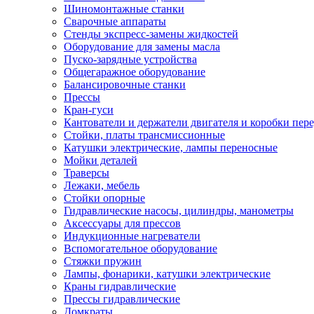
Шиномонтажные станки
Сварочные аппараты
Стенды экспресс-замены жидкостей
Оборудование для замены масла
Пуско-зарядные устройства
Общегаражное оборудование
Балансировочные станки
Прессы
Кран-гуси
Кантователи и держатели двигателя и коробки пере
Стойки, платы трансмиссионные
Катушки электрические, лампы переносные
Мойки деталей
Траверсы
Лежаки, мебель
Стойки опорные
Гидравлические насосы, цилиндры, манометры
Аксессуары для прессов
Индукционные нагреватели
Вспомогательное оборудование
Стяжки пружин
Лампы, фонарики, катушки электрические
Краны гидравлические
Прессы гидравлические
Домкраты