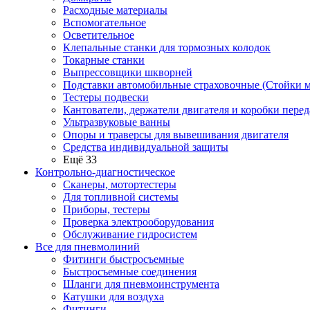
Расходные материалы
Вспомогательное
Осветительное
Клепальные станки для тормозных колодок
Токарные станки
Выпрессовщики шкворней
Подставки автомобильные страховочные (Стойки м
Тестеры подвески
Кантователи, держатели двигателя и коробки перед
Ультразвуковые ванны
Опоры и траверсы для вывешивания двигателя
Средства индивидуальной защиты
Ещё 33
Контрольно-диагностическое
Сканеры, мотортестеры
Для топливной системы
Приборы, тестеры
Проверка электрооборудования
Обслуживание гидросистем
Все для пневмолиний
Фитинги быстросъемные
Быстросъемные соединения
Шланги для пневмоинструмента
Катушки для воздуха
Фитинги