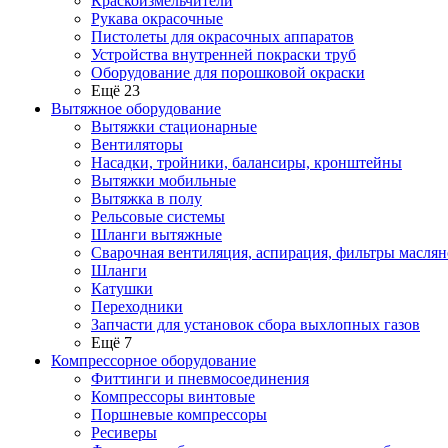
Краскоизмельчители
Рукава окрасочные
Пистолеты для окрасочных аппаратов
Устройства внутренней покраски труб
Оборудование для порошковой окраски
Ещё 23
Вытяжное оборудование
Вытяжки стационарные
Вентиляторы
Насадки, тройники, балансиры, кронштейны
Вытяжки мобильные
Вытяжка в полу
Рельсовые системы
Шланги вытяжные
Сварочная вентиляция, аспирация, фильтры маслян
Шланги
Катушки
Переходники
Запчасти для установок сбора выхлопных газов
Ещё 7
Компрессорное оборудование
Фиттинги и пневмосоединения
Компрессоры винтовые
Поршневые компрессоры
Ресиверы