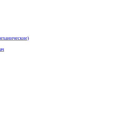
еханические)
ач