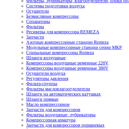
Фильтры, лубрикаторы, влагоотделители, блоки по
Системы подготовки воздуха
Осушители
Безмасляные компрессоры
Сепараторы
Фильтры
Ресиверы для компрессора REMEZA
Запчасти
Азотные компрессорные станции Remeza
Модульные компрессорные станции серии МКР
Спиральные компрессоры Remeza
Шланги воздушные
Компрессоры воздушные ременные 220V
Компрессоры воздушные ременные 380V
Осушители воздуха
Регуляторы давления
Фильтр-группы
Фильтры масловлагоотделители
Шланги на автоматических катушках
Шланги прямые
Масло компрессорное
Запчасти для компрессоров
Фильтры воздушные, лубрикаторы
Компрессорная арматура
Запчасти для компрессоров поршневых