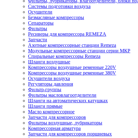
Фильтры, лубрикаторы, влагоотделители, блоки по
Системы подготовки воздуха
Осушители
Безмасляные компрессоры
Сепараторы
Фильтры
Ресиверы для компрессора REMEZA
Запчасти
Азотные компрессорные станции Remeza
Модульные компрессорные станции серии МКР
Спиральные компрессоры Remeza
Шланги воздушные
Компрессоры воздушные ременные 220V
Компрессоры воздушные ременные 380V
Осушители воздуха
Регуляторы давления
Фильтр-группы
Фильтры масловлагоотделители
Шланги на автоматических катушках
Шланги прямые
Масло компрессорное
Запчасти для компрессоров
Фильтры воздушные, лубрикаторы
Компрессорная арматура
Запчасти для компрессоров поршневых