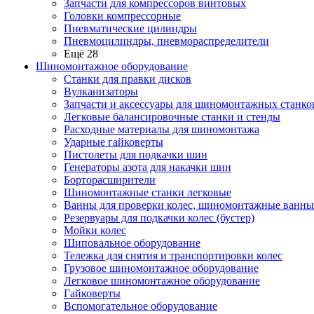
Запчасти для компрессоров винтовых
Головки компрессорные
Пневматические цилиндры
Пневмоцилиндры, пневмораспределители
Ещё 28
Шиномонтажное оборудование
Станки для правки дисков
Вулканизаторы
Запчасти и аксессуары для шиномонтажных станко
Легковые балансировочные станки и стенды
Расходные материалы для шиномонтажа
Ударные гайковерты
Пистолеты для подкачки шин
Генераторы азота для накачки шин
Борторасширители
Шиномонтажные станки легковые
Ванны для проверки колес, шиномонтажные ванны
Резервуары для подкачки колес (бустер)
Мойки колес
Шиповальное оборудование
Тележка для снятия и транспортировки колес
Грузовое шиномонтажное оборудование
Легковое шиномонтажное оборудование
Гайковерты
Вспомогательное оборудование