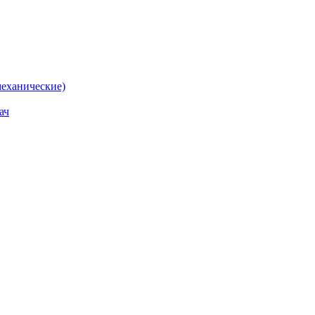
еханические)
ач