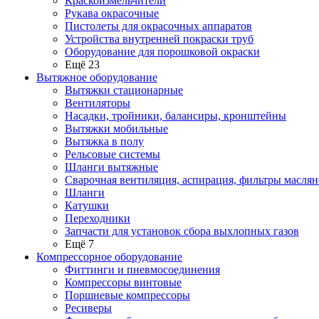
Краскоизмельчители
Рукава окрасочные
Пистолеты для окрасочных аппаратов
Устройства внутренней покраски труб
Оборудование для порошковой окраски
Ещё 23
Вытяжное оборудование
Вытяжки стационарные
Вентиляторы
Насадки, тройники, балансиры, кронштейны
Вытяжки мобильные
Вытяжка в полу
Рельсовые системы
Шланги вытяжные
Сварочная вентиляция, аспирация, фильтры маслян
Шланги
Катушки
Переходники
Запчасти для установок сбора выхлопных газов
Ещё 7
Компрессорное оборудование
Фиттинги и пневмосоединения
Компрессоры винтовые
Поршневые компрессоры
Ресиверы