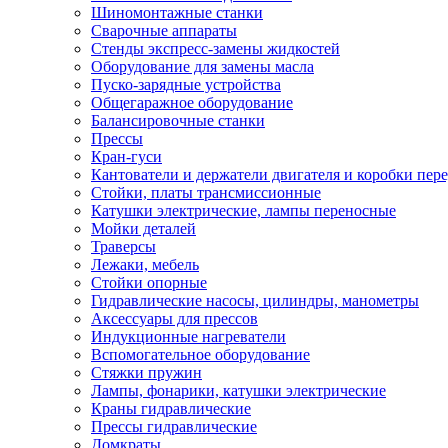
Шиномонтажные станки
Сварочные аппараты
Стенды экспресс-замены жидкостей
Оборудование для замены масла
Пуско-зарядные устройства
Общегаражное оборудование
Балансировочные станки
Прессы
Кран-гуси
Кантователи и держатели двигателя и коробки пере
Стойки, платы трансмиссионные
Катушки электрические, лампы переносные
Мойки деталей
Траверсы
Лежаки, мебель
Стойки опорные
Гидравлические насосы, цилиндры, манометры
Аксессуары для прессов
Индукционные нагреватели
Вспомогательное оборудование
Стяжки пружин
Лампы, фонарики, катушки электрические
Краны гидравлические
Прессы гидравлические
Домкраты