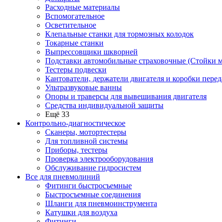
Расходные материалы
Вспомогательное
Осветительное
Клепальные станки для тормозных колодок
Токарные станки
Выпрессовщики шкворней
Подставки автомобильные страховочные (Стойки м
Тестеры подвески
Кантователи, держатели двигателя и коробки перед
Ультразвуковые ванны
Опоры и траверсы для вывешивания двигателя
Средства индивидуальной защиты
Ещё 33
Контрольно-диагностическое
Сканеры, мотортестеры
Для топливной системы
Приборы, тестеры
Проверка электрооборудования
Обслуживание гидросистем
Все для пневмолиний
Фитинги быстросъемные
Быстросъемные соединения
Шланги для пневмоинструмента
Катушки для воздуха
Фитинги