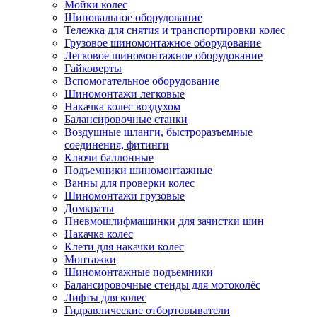
Мойки колес
Шиповальное оборудование
Тележка для снятия и транспортировки колес
Грузовое шиномонтажное оборудование
Легковое шиномонтажное оборудование
Гайковерты
Вспомогательное оборудование
Шиномонтажи легковые
Накачка колес воздухом
Балансировочные станки
Воздушные шланги, быстроразъемные
соединения, фитинги
Ключи баллонные
Подъемники шиномонтажные
Ванны для проверки колес
Шиномонтажи грузовые
Домкраты
Пневмошлифмашинки для зачистки шин
Накачка колес
Клети для накачки колес
Монтажки
Шиномонтажные подъемники
Балансировочные стенды для мотоколёс
Лифты для колес
Гидравлические отбортовыватели