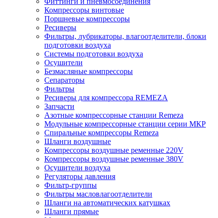
Фиттинги и пневмосоединения
Компрессоры винтовые
Поршневые компрессоры
Ресиверы
Фильтры, лубрикаторы, влагоотделители, блоки
подготовки воздуха
Системы подготовки воздуха
Осушители
Безмасляные компрессоры
Сепараторы
Фильтры
Ресиверы для компрессора REMEZA
Запчасти
Азотные компрессорные станции Remeza
Модульные компрессорные станции серии МКР
Спиральные компрессоры Remeza
Шланги воздушные
Компрессоры воздушные ременные 220V
Компрессоры воздушные ременные 380V
Осушители воздуха
Регуляторы давления
Фильтр-группы
Фильтры масловлагоотделители
Шланги на автоматических катушках
Шланги прямые