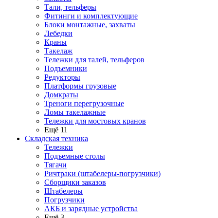
Тали, тельферы
Фитинги и комплектующие
Блоки монтажные, захваты
Лебедки
Краны
Такелаж
Тележки для талей, тельферов
Подъемники
Редукторы
Платформы грузовые
Домкраты
Треноги перегрузочные
Ломы такелажные
Тележки для мостовых кранов
Ещё 11
Складская техника
Тележки
Подъемные столы
Тягачи
Ричтраки (штабелеры-погрузчики)
Сборщики заказов
Штабелеры
Погрузчики
АКБ и зарядные устройства
Ещё 3