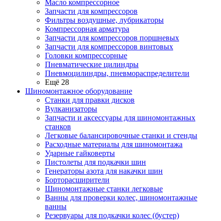
Масло компрессорное
Запчасти для компрессоров
Фильтры воздушные, лубрикаторы
Компрессорная арматура
Запчасти для компрессоров поршневых
Запчасти для компрессоров винтовых
Головки компрессорные
Пневматические цилиндры
Пневмоцилиндры, пневмораспределители
Ещё 28
Шиномонтажное оборудование
Станки для правки дисков
Вулканизаторы
Запчасти и аксессуары для шиномонтажных
станков
Легковые балансировочные станки и стенды
Расходные материалы для шиномонтажа
Ударные гайковерты
Пистолеты для подкачки шин
Генераторы азота для накачки шин
Борторасширители
Шиномонтажные станки легковые
Ванны для проверки колес, шиномонтажные
ванны
Резервуары для подкачки колес (бустер)