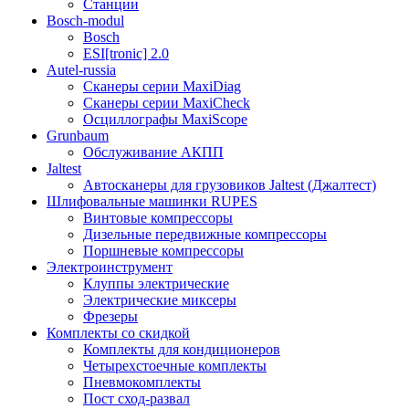
Станции
Bosch-modul
Bosch
ESI[tronic] 2.0
Autel-russia
Сканеры серии MaxiDiag
Сканеры серии MaxiCheck
Осциллографы MaxiScope
Grunbaum
Обслуживание АКПП
Jaltest
Автосканеры для грузовиков Jaltest (Джалтест)
Шлифовальные машинки RUPES
Винтовые компрессоры
Дизельные передвижные компрессоры
Поршневые компрессоры
Электроинструмент
Клуппы электрические
Электрические миксеры
Фрезеры
Комплекты со скидкой
Комплекты для кондиционеров
Четырехстоечные комплекты
Пневмокомплекты
Пост сход-развал