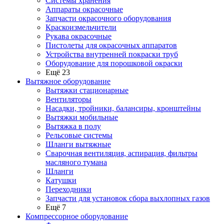
Системы хранения
Аппараты окрасочные
Запчасти окрасочного оборудования
Краскоизмельчители
Рукава окрасочные
Пистолеты для окрасочных аппаратов
Устройства внутренней покраски труб
Оборудование для порошковой окраски
Ещё 23
Вытяжное оборудование
Вытяжки стационарные
Вентиляторы
Насадки, тройники, балансиры, кронштейны
Вытяжки мобильные
Вытяжка в полу
Рельсовые системы
Шланги вытяжные
Сварочная вентиляция, аспирация, фильтры
масляного тумана
Шланги
Катушки
Переходники
Запчасти для установок сбора выхлопных газов
Ещё 7
Компрессорное оборудование