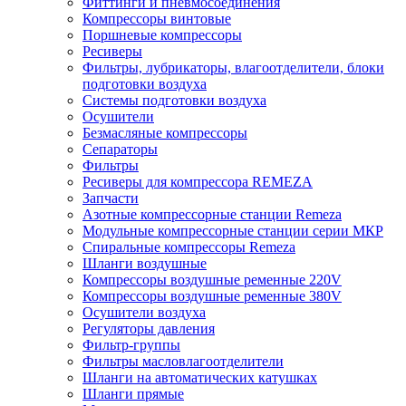
Фиттинги и пневмосоединения
Компрессоры винтовые
Поршневые компрессоры
Ресиверы
Фильтры, лубрикаторы, влагоотделители, блоки
подготовки воздуха
Системы подготовки воздуха
Осушители
Безмасляные компрессоры
Сепараторы
Фильтры
Ресиверы для компрессора REMEZA
Запчасти
Азотные компрессорные станции Remeza
Модульные компрессорные станции серии МКР
Спиральные компрессоры Remeza
Шланги воздушные
Компрессоры воздушные ременные 220V
Компрессоры воздушные ременные 380V
Осушители воздуха
Регуляторы давления
Фильтр-группы
Фильтры масловлагоотделители
Шланги на автоматических катушках
Шланги прямые