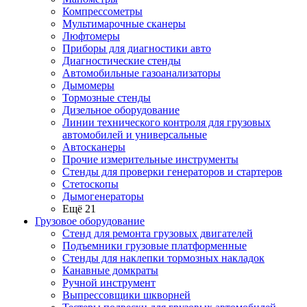
Компрессометры
Мультимарочные сканеры
Люфтомеры
Приборы для диагностики авто
Диагностические стенды
Автомобильные газоанализаторы
Дымомеры
Тормозные стенды
Дизельное оборудование
Линии технического контроля для грузовых
автомобилей и универсальные
Автосканеры
Прочие измерительные инструменты
Стенды для проверки генераторов и стартеров
Стетоскопы
Дымогенераторы
Ещё 21
Грузовое оборудование
Стенд для ремонта грузовых двигателей
Подъемники грузовые платформенные
Стенды для наклепки тормозных накладок
Канавные домкраты
Ручной инструмент
Выпрессовщики шкворней