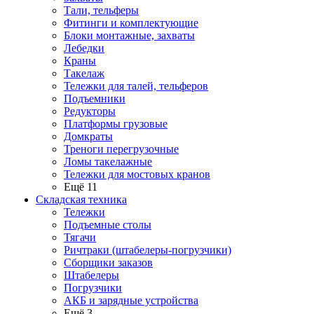
Тали, тельферы
Фитинги и комплектующие
Блоки монтажные, захваты
Лебедки
Краны
Такелаж
Тележки для талей, тельферов
Подъемники
Редукторы
Платформы грузовые
Домкраты
Треноги перегрузочные
Ломы такелажные
Тележки для мостовых кранов
Ещё 11
Складская техника
Тележки
Подъемные столы
Тягачи
Ричтраки (штабелеры-погрузчики)
Сборщики заказов
Штабелеры
Погрузчики
АКБ и зарядные устройства
Ещё 3