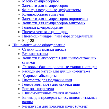
Масло компрессорное
Запчасти для компрессоров
Фильтры воздушные, лубрикаторы
Компрессорная арматура
Запчасти для компрессоров поршневых
Запчасти для компрессоров винтовых
Головки компрессорные
Пневматические цилиндры
Пневмоцилиндры, пневмораспределители
Ещё 28
Шиномонтажное оборудование
Станки для правки дисков
Вулканизаторы
Запчасти и аксессуары для шиномонтажных
станков
Легковые балансировочные станки и стенды
Расходные материалы для шиномонтажа
Ударные гайковерты
Пистолеты для подкачки шин
Генераторы азота для накачки шин
Борторасширители
Шиномонтажные станки легковые
Ванны для проверки колес, шиномонтажные
ванны
Резервуары для подкачки колес (бустер)