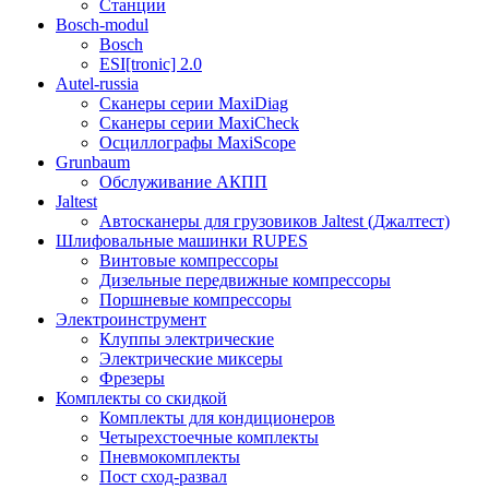
Станции
Bosch-modul
Bosch
ESI[tronic] 2.0
Autel-russia
Сканеры серии MaxiDiag
Сканеры серии MaxiCheck
Осциллографы MaxiScope
Grunbaum
Обслуживание АКПП
Jaltest
Автосканеры для грузовиков Jaltest (Джалтест)
Шлифовальные машинки RUPES
Винтовые компрессоры
Дизельные передвижные компрессоры
Поршневые компрессоры
Электроинструмент
Клуппы электрические
Электрические миксеры
Фрезеры
Комплекты со скидкой
Комплекты для кондиционеров
Четырехстоечные комплекты
Пневмокомплекты
Пост сход-развал