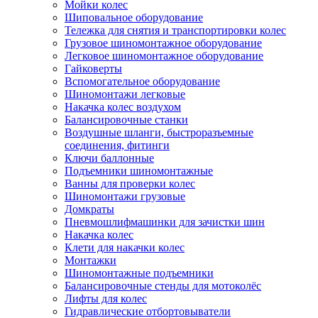
Мойки колес
Шиповальное оборудование
Тележка для снятия и транспортировки колес
Грузовое шиномонтажное оборудование
Легковое шиномонтажное оборудование
Гайковерты
Вспомогательное оборудование
Шиномонтажи легковые
Накачка колес воздухом
Балансировочные станки
Воздушные шланги, быстроразъемные
соединения, фитинги
Ключи баллонные
Подъемники шиномонтажные
Ванны для проверки колес
Шиномонтажи грузовые
Домкраты
Пневмошлифмашинки для зачистки шин
Накачка колес
Клети для накачки колес
Монтажки
Шиномонтажные подъемники
Балансировочные стенды для мотоколёс
Лифты для колес
Гидравлические отбортовыватели