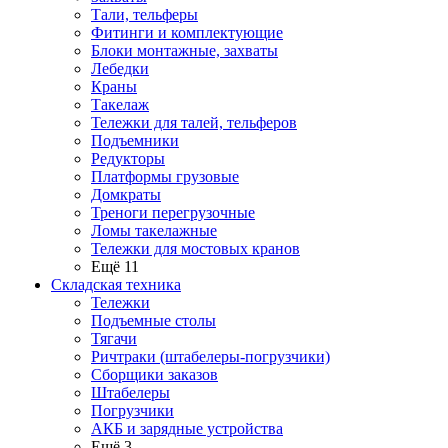
Тали, тельферы
Фитинги и комплектующие
Блоки монтажные, захваты
Лебедки
Краны
Такелаж
Тележки для талей, тельферов
Подъемники
Редукторы
Платформы грузовые
Домкраты
Треноги перегрузочные
Ломы такелажные
Тележки для мостовых кранов
Ещё 11
Складская техника
Тележки
Подъемные столы
Тягачи
Ричтраки (штабелеры-погрузчики)
Сборщики заказов
Штабелеры
Погрузчики
АКБ и зарядные устройства
Ещё 3