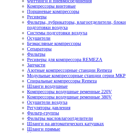
Фиттинги и пневмосоединения
Компрессоры винтовые
Поршневые компрессоры
Ресиверы
Фильтры, лубрикаторы, влагоотделители, блоки
подготовки воздуха
Системы подготовки воздуха
Осушители
Безмасляные компрессоры
Сепараторы
Фильтры
Ресиверы для компрессора REMEZA
Запчасти
Азотные компрессорные станции Remeza
Модульные компрессорные станции серии МКР
Спиральные компрессоры Remeza
Шланги воздушные
Компрессоры воздушные ременные 220V
Компрессоры воздушные ременные 380V
Осушители воздуха
Регуляторы давления
Фильтр-группы
Фильтры масловлагоотделители
Шланги на автоматических катушках
Шланги прямые