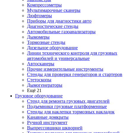
Компрессометры
Мультимарочные сканеры
Люфтомеры
Приборы для диагностики авто
Диагностические стенды
Автомобильные газоанализаторы
Дымомеры
Тормозные стенды
Дизельное оборудование
Линии технического контроля для грузовых
автомобилей и универсальные
Автосканеры
Прочие измерительные инструменты
Стенды для проверки генераторов и стартеров
Стетоскопы
Дымогенераторы
Ещё 21
Грузовое оборудование
Стенд для ремонта грузовых двигателей
Подъемники грузовые платформенные
Стенды для наклепки тормозных накладок
Канавные домкраты
Ручной инструмент
Выпрессовщики шкворней