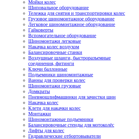
Мойки колес
Шиповальное оборудование
Тележка для снятия и транспортировки колес
Грузовое шиномонтажное оборудование
Легковое шиномонтажное оборудование
Гайковерты
Вспомогательное оборудование
Шиномонтажи легковые
Накачка колес воздухом
Балансировочные станки
Воздушные шланги, быстроразъемные
соединения, фитинги
Ключи баллонные
Подъемники шиномонтажные
Ванны для проверки колес
Шиномонтажи грузовые
Домкраты
Пневмошлифмашинки для зачистки шин
Накачка колес
Клети для накачки колес
Монтажки
Шиномонтажные подъемники
Балансировочные стенды для мотоколёс
Лифты для колес
Гидравлические отбортовыватели