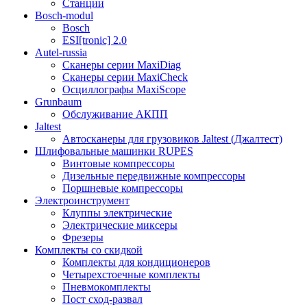
Станции
Bosch-modul
Bosch
ESI[tronic] 2.0
Autel-russia
Сканеры серии MaxiDiag
Сканеры серии MaxiCheck
Осциллографы MaxiScope
Grunbaum
Обслуживание АКПП
Jaltest
Автосканеры для грузовиков Jaltest (Джалтест)
Шлифовальные машинки RUPES
Винтовые компрессоры
Дизельные передвижные компрессоры
Поршневые компрессоры
Электроинструмент
Клуппы электрические
Электрические миксеры
Фрезеры
Комплекты со скидкой
Комплекты для кондиционеров
Четырехстоечные комплекты
Пневмокомплекты
Пост сход-развал