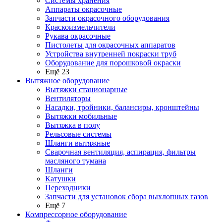
Системы хранения
Аппараты окрасочные
Запчасти окрасочного оборудования
Краскоизмельчители
Рукава окрасочные
Пистолеты для окрасочных аппаратов
Устройства внутренней покраски труб
Оборудование для порошковой окраски
Ещё 23
Вытяжное оборудование
Вытяжки стационарные
Вентиляторы
Насадки, тройники, балансиры, кронштейны
Вытяжки мобильные
Вытяжка в полу
Рельсовые системы
Шланги вытяжные
Сварочная вентиляция, аспирация, фильтры
масляного тумана
Шланги
Катушки
Переходники
Запчасти для установок сбора выхлопных газов
Ещё 7
Компрессорное оборудование