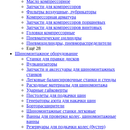
Масло компрессорное
Запчасти для компрессоров
Фильтры воздушные, лубрикаторы
Компрессорная арматура
Запчасти для компрессоров поршневых
Запчасти для компрессоров винтовых
Головки компрессорные
Пневматические цилиндры
Пневмоцилиндры, пневмораспределители
Ещё 28
Шиномонтажное оборудование
Станки для правки дисков
Вулканизаторы
Запчасти и аксессуары для шиномонтажных
станков
Легковые балансировочные станки и стенды
Расходные материалы для шиномонтажа
Ударные гайковерты
Пистолеты для подкачки шин
Генераторы азота для накачки шин
Борторасширители
Шиномонтажные станки легковые
Ванны для проверки колес, шиномонтажные
ванны
Резервуары для подкачки колес (бустер)