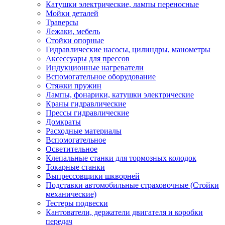
Катушки электрические, лампы переносные
Мойки деталей
Траверсы
Лежаки, мебель
Стойки опорные
Гидравлические насосы, цилиндры, манометры
Аксессуары для прессов
Индукционные нагреватели
Вспомогательное оборудование
Стяжки пружин
Лампы, фонарики, катушки электрические
Краны гидравлические
Прессы гидравлические
Домкраты
Расходные материалы
Вспомогательное
Осветительное
Клепальные станки для тормозных колодок
Токарные станки
Выпрессовщики шкворней
Подставки автомобильные страховочные (Стойки
механические)
Тестеры подвески
Кантователи, держатели двигателя и коробки
передач