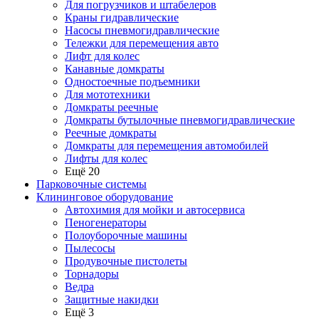
Для погрузчиков и штабелеров
Краны гидравлические
Насосы пневмогидравлические
Тележки для перемещения авто
Лифт для колес
Канавные домкраты
Одностоечные подъемники
Для мототехники
Домкраты реечные
Домкраты бутылочные пневмогидравлические
Реечные домкраты
Домкраты для перемещения автомобилей
Лифты для колес
Ещё 20
Парковочные системы
Клининговое оборудование
Автохимия для мойки и автосервиса
Пеногенераторы
Полоуборочные машины
Пылесосы
Продувочные пистолеты
Торнадоры
Ведра
Защитные накидки
Ещё 3