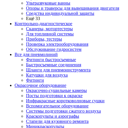
Ультразвуковые ванны
Опоры и траверсы для вывешивания двигателя
Средства индивидуальной защиты
Ещё 33
Контрольно-диагностическое
Сканеры, мотортестеры
Для топливной системы
Приборы, тестеры
Проверка электрооборудования
Обслуживание гидросистем
Все для пневмолиний
Фитинги быстросъемные
Быстросъемные соединения
Шланги для пневмоинструмента
Катушки для воздуха
Фитинги
Окрасочное оборудование
Окрасочно-сушильные камеры
Посты подготовки к окраске
Инфракрасные коротковолновые сушки
Вспомогательное оборудование
Системы подготовки сжатого воздуха
Краскопульты и аэрографы
Стапели для кузовного ремонта
Миникраскопульты