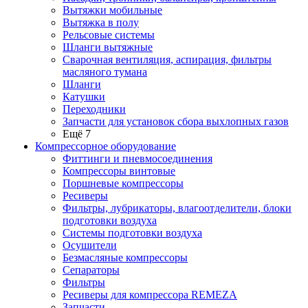
Вытяжки мобильные
Вытяжка в полу
Рельсовые системы
Шланги вытяжные
Сварочная вентиляция, аспирация, фильтры
масляного тумана
Шланги
Катушки
Переходники
Запчасти для установок сбора выхлопных газов
Ещё 7
Компрессорное оборудование
Фиттинги и пневмосоединения
Компрессоры винтовые
Поршневые компрессоры
Ресиверы
Фильтры, лубрикаторы, влагоотделители, блоки
подготовки воздуха
Системы подготовки воздуха
Осушители
Безмасляные компрессоры
Сепараторы
Фильтры
Ресиверы для компрессора REMEZA
Запчасти