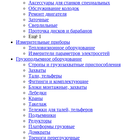
Аксессуары для станков специальных
Обслуживание колодок
Ремонт двигателя
Заточные
Сверлильные
Проточка дисков и барабанов
Ещё 1
Измерительные приборы
Тепловизионное оборудование
Измерители параметров электросетей
Грузоподъемное оборудование
Стропы и грузозахватные приспособления
Захваты
Тали, тельферы
Фитинги и комплектующие
Блоки монтажные, захваты
Лебедки
Краны
Такелаж
Тележки для талей, тельферов
Подъемники
Редукторы
Платформы грузовые
Домкраты
Треноги перегрузочные