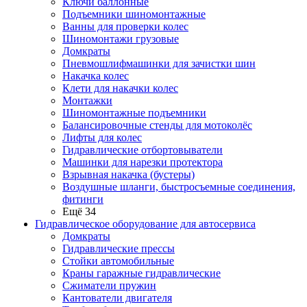
Ключи баллонные
Подъемники шиномонтажные
Ванны для проверки колес
Шиномонтажи грузовые
Домкраты
Пневмошлифмашинки для зачистки шин
Накачка колес
Клети для накачки колес
Монтажки
Шиномонтажные подъемники
Балансировочные стенды для мотоколёс
Лифты для колес
Гидравлические отбортовыватели
Машинки для нарезки протектора
Взрывная накачка (бустеры)
Воздушные шланги, быстросъемные соединения,
фитинги
Ещё 34
Гидравлическое оборудование для автосервиса
Домкраты
Гидравлические прессы
Стойки автомобильные
Краны гаражные гидравлические
Сжиматели пружин
Кантователи двигателя