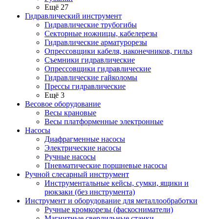
Ещё 27
Гидравлический инструмент
Гидравлические трубогибы
Секторные ножницы, кабелерезы
Гидравлические арматурорезы
Опрессовщики кабеля, наконечников, гильз
Съемники гидравлические
Опрессовщики гидравлические
Гидравлические гайколомы
Прессы гидравлические
Ещё 3
Весовое оборудование
Весы крановые
Весы платформенные электронные
Насосы
Диафрагменные насосы
Электрические насосы
Ручные насосы
Пневматические поршневые насосы
Ручной слесарный инструмент
Инструментальные кейсы, сумки, ящики и
рюкзаки (без инструмента)
Инструмент и оборудование для металлообработки
Ручные кромкорезы (фаскосниматели)
Магнитные сверлильные станки