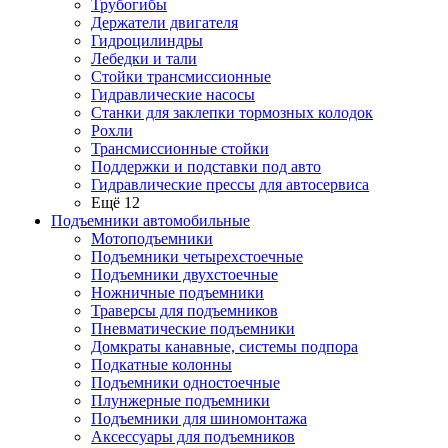
Трубогибы
Держатели двигателя
Гидроцилиндры
Лебедки и тали
Стойки трансмиссионные
Гидравлические насосы
Cтанки для заклепки тормозных колодок
Рохли
Трансмиссионные стойки
Поддержки и подставки под авто
Гидравлические прессы для автосервиса
Ещё 12
Подъемники автомобильные
Мотоподъемники
Подъемники четырехстоечные
Подъемники двухстоечные
Ножничные подъемники
Траверсы для подъемников
Пневматические подъемники
Домкраты канавные, системы подпора
Подкатные колонны
Подъемники одностоечные
Плунжерные подъемники
Подъемники для шиномонтажа
Аксессуары для подъемников