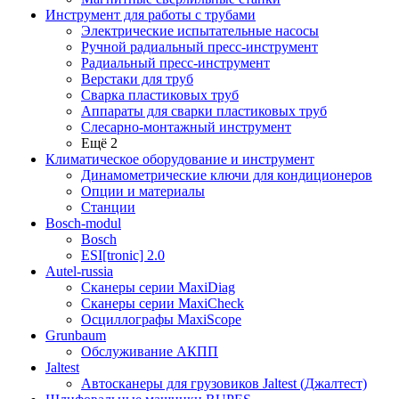
Инструмент для работы с трубами
Электрические испытательные насосы
Ручной радиальный пресс-инструмент
Радиальный пресс-инструмент
Верстаки для труб
Сварка пластиковых труб
Аппараты для сварки пластиковых труб
Слесарно-монтажный инструмент
Ещё 2
Климатическое оборудование и инструмент
Динамометрические ключи для кондиционеров
Опции и материалы
Станции
Bosch-modul
Bosch
ESI[tronic] 2.0
Autel-russia
Сканеры серии MaxiDiag
Сканеры серии MaxiCheck
Осциллографы MaxiScope
Grunbaum
Обслуживание АКПП
Jaltest
Автосканеры для грузовиков Jaltest (Джалтест)