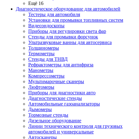
Ещё 16
Диагностическое оборудование для автомобилей
Тестеры для автомобиля
Установки для промывки топливных систем
Видеоэндоскопы
Приборы для регулировки света фар
Стенды для промывки форсунок
Ультразвуковые ванны для автосервиса
Толщиномеры
Термометры
Стенды для ТНВД
Рефрактометры для антифриза
Манометры
Компрессометры
Мультимарочные сканеры
Люфтомеры
Приборы для диагностики авто
Диагностические стенды
Автомобильные газоанализаторы
Дымомеры
Тормозные стенды
Дизельное оборудование
Линии технического контроля для грузовых
автомобилей и универсальные
Автосканеры