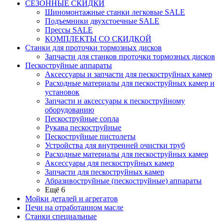
СЕЗОННЫЕ СКИДКИ
Шиномонтажные станки легковые SALE
Подъемники двухстоечные SALE
Прессы SALE
КОМПЛЕКТЫ СО СКИДКОЙ
Станки для проточки тормозных дисков
Запчасти для станков проточки тормозных дисков
Пескоструйные аппараты
Аксессуары и запчасти для пескоструйных камер
Расходные материалы для пескоструйных камер и
установок
Запчасти и аксессуары к пескоструйному
оборудованию
Пескоструйные сопла
Рукава пескоструйные
Пескоструйные пистолеты
Устройства для внутренней очистки труб
Расходные материалы для пескоструйных камер
Аксессуары для пескоструйных камер
Запчасти для пескоструйных камер
Абразивоструйные (пескоструйные) аппараты
Ещё 6
Мойки деталей и агрегатов
Печи на отработанном масле
Станки специальные