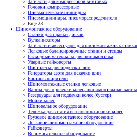
Запчасти для компрессоров винтовых
Головки компрессорные
Пневматические цилиндры
Пневмоцилиндры, пневмораспределители
Ещё 28
Шиномонтажное оборудование
Станки для правки дисков
Вулканизаторы
Запчасти и аксессуары для шиномонтажных станко
Легковые балансировочные станки и стенды
Расходные материалы для шиномонтажа
Ударные гайковерты
Пистолеты для подкачки шин
Генераторы азота для накачки шин
Борторасширители
Шиномонтажные станки легковые
Ванны для проверки колес, шиномонтажные ванны
Резервуары для подкачки колес (бустер)
Мойки колес
Шиповальное оборудование
Тележка для снятия и транспортировки колес
Грузовое шиномонтажное оборудование
Легковое шиномонтажное оборудование
Гайковерты
Вспомогательное оборудование