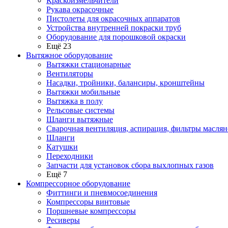
Краскоизмельчители
Рукава окрасочные
Пистолеты для окрасочных аппаратов
Устройства внутренней покраски труб
Оборудование для порошковой окраски
Ещё 23
Вытяжное оборудование
Вытяжки стационарные
Вентиляторы
Насадки, тройники, балансиры, кронштейны
Вытяжки мобильные
Вытяжка в полу
Рельсовые системы
Шланги вытяжные
Сварочная вентиляция, аспирация, фильтры маслян
Шланги
Катушки
Переходники
Запчасти для установок сбора выхлопных газов
Ещё 7
Компрессорное оборудование
Фиттинги и пневмосоединения
Компрессоры винтовые
Поршневые компрессоры
Ресиверы