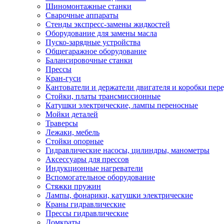
Шиномонтажные станки
Сварочные аппараты
Стенды экспресс-замены жидкостей
Оборудование для замены масла
Пуско-зарядные устройства
Общегаражное оборудование
Балансировочные станки
Прессы
Кран-гуси
Кантователи и держатели двигателя и коробки пере
Стойки, платы трансмиссионные
Катушки электрические, лампы переносные
Мойки деталей
Траверсы
Лежаки, мебель
Стойки опорные
Гидравлические насосы, цилиндры, манометры
Аксессуары для прессов
Индукционные нагреватели
Вспомогательное оборудование
Стяжки пружин
Лампы, фонарики, катушки электрические
Краны гидравлические
Прессы гидравлические
Домкраты