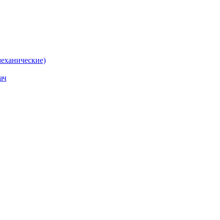
еханические)
ач