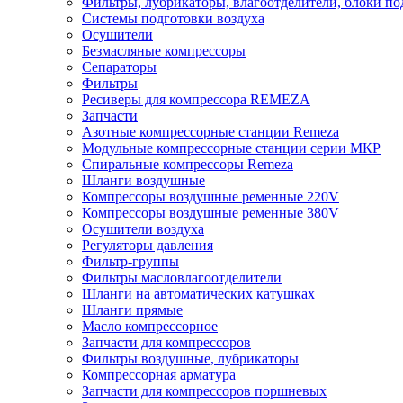
Фильтры, лубрикаторы, влагоотделители, блоки по
Системы подготовки воздуха
Осушители
Безмасляные компрессоры
Сепараторы
Фильтры
Ресиверы для компрессора REMEZA
Запчасти
Азотные компрессорные станции Remeza
Модульные компрессорные станции серии МКР
Спиральные компрессоры Remeza
Шланги воздушные
Компрессоры воздушные ременные 220V
Компрессоры воздушные ременные 380V
Осушители воздуха
Регуляторы давления
Фильтр-группы
Фильтры масловлагоотделители
Шланги на автоматических катушках
Шланги прямые
Масло компрессорное
Запчасти для компрессоров
Фильтры воздушные, лубрикаторы
Компрессорная арматура
Запчасти для компрессоров поршневых