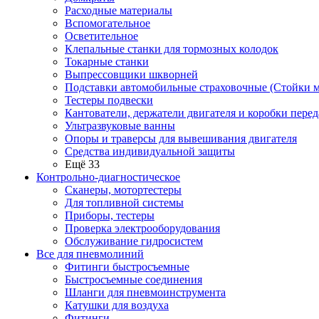
Расходные материалы
Вспомогательное
Осветительное
Клепальные станки для тормозных колодок
Токарные станки
Выпрессовщики шкворней
Подставки автомобильные страховочные (Стойки м
Тестеры подвески
Кантователи, держатели двигателя и коробки перед
Ультразвуковые ванны
Опоры и траверсы для вывешивания двигателя
Средства индивидуальной защиты
Ещё 33
Контрольно-диагностическое
Сканеры, мотортестеры
Для топливной системы
Приборы, тестеры
Проверка электрооборудования
Обслуживание гидросистем
Все для пневмолиний
Фитинги быстросъемные
Быстросъемные соединения
Шланги для пневмоинструмента
Катушки для воздуха
Фитинги