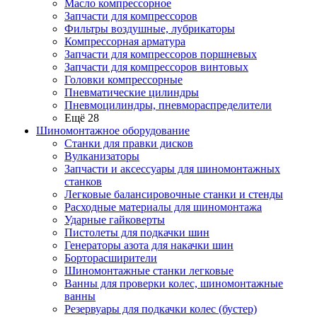
Масло компрессорное
Запчасти для компрессоров
Фильтры воздушные, лубрикаторы
Компрессорная арматура
Запчасти для компрессоров поршневых
Запчасти для компрессоров винтовых
Головки компрессорные
Пневматические цилиндры
Пневмоцилиндры, пневмораспределители
Ещё 28
Шиномонтажное оборудование
Станки для правки дисков
Вулканизаторы
Запчасти и аксессуары для шиномонтажных
станков
Легковые балансировочные станки и стенды
Расходные материалы для шиномонтажа
Ударные гайковерты
Пистолеты для подкачки шин
Генераторы азота для накачки шин
Борторасширители
Шиномонтажные станки легковые
Ванны для проверки колес, шиномонтажные
ванны
Резервуары для подкачки колес (бустер)