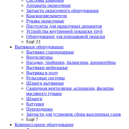
Системы хранения
Аппараты окрасочные
Запчасти окрасочного оборудования
Краскоизмельчители
Рукава окрасочные
Пистолеты для окрасочных аппаратов
Устройства внутренней покраски труб
Оборудование для порошковой окраски
Ещё 23
Вытяжное оборудование
Вытяжки стационарные
Вентиляторы
Насадки, тройники, балансиры, кронштейны
Вытяжки мобильные
Вытяжка в полу
Рельсовые системы
Шланги вытяжные
Сварочная вентиляция, аспирация, фильтры
масляного тумана
Шланги
Катушки
Переходники
Запчасти для установок сбора выхлопных газов
Ещё 7
Компрессорное оборудование