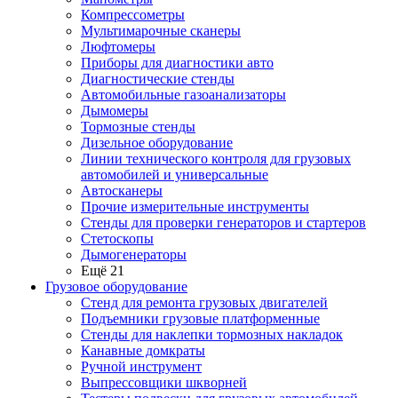
Компрессометры
Мультимарочные сканеры
Люфтомеры
Приборы для диагностики авто
Диагностические стенды
Автомобильные газоанализаторы
Дымомеры
Тормозные стенды
Дизельное оборудование
Линии технического контроля для грузовых
автомобилей и универсальные
Автосканеры
Прочие измерительные инструменты
Стенды для проверки генераторов и стартеров
Стетоскопы
Дымогенераторы
Ещё 21
Грузовое оборудование
Стенд для ремонта грузовых двигателей
Подъемники грузовые платформенные
Стенды для наклепки тормозных накладок
Канавные домкраты
Ручной инструмент
Выпрессовщики шкворней