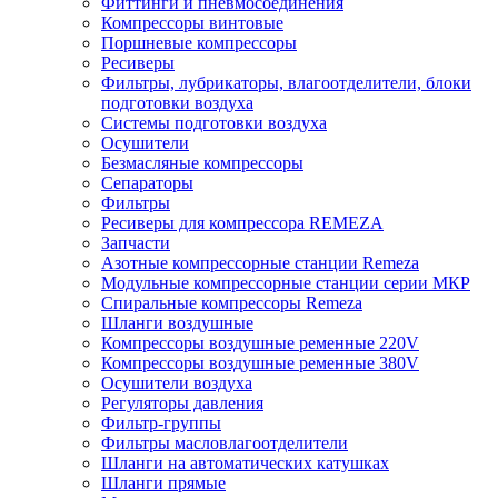
Фиттинги и пневмосоединения
Компрессоры винтовые
Поршневые компрессоры
Ресиверы
Фильтры, лубрикаторы, влагоотделители, блоки
подготовки воздуха
Системы подготовки воздуха
Осушители
Безмасляные компрессоры
Сепараторы
Фильтры
Ресиверы для компрессора REMEZA
Запчасти
Азотные компрессорные станции Remeza
Модульные компрессорные станции серии МКР
Спиральные компрессоры Remeza
Шланги воздушные
Компрессоры воздушные ременные 220V
Компрессоры воздушные ременные 380V
Осушители воздуха
Регуляторы давления
Фильтр-группы
Фильтры масловлагоотделители
Шланги на автоматических катушках
Шланги прямые