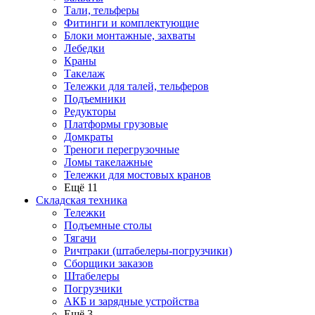
Тали, тельферы
Фитинги и комплектующие
Блоки монтажные, захваты
Лебедки
Краны
Такелаж
Тележки для талей, тельферов
Подъемники
Редукторы
Платформы грузовые
Домкраты
Треноги перегрузочные
Ломы такелажные
Тележки для мостовых кранов
Ещё 11
Складская техника
Тележки
Подъемные столы
Тягачи
Ричтраки (штабелеры-погрузчики)
Сборщики заказов
Штабелеры
Погрузчики
АКБ и зарядные устройства
Ещё 3