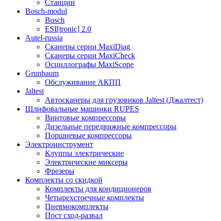
Станции
Bosch-modul
Bosch
ESI[tronic] 2.0
Autel-russia
Сканеры серии MaxiDiag
Сканеры серии MaxiCheck
Осциллографы MaxiScope
Grunbaum
Обслуживание АКПП
Jaltest
Автосканеры для грузовиков Jaltest (Джалтест)
Шлифовальные машинки RUPES
Винтовые компрессоры
Дизельные передвижные компрессоры
Поршневые компрессоры
Электроинструмент
Клуппы электрические
Электрические миксеры
Фрезеры
Комплекты со скидкой
Комплекты для кондиционеров
Четырехстоечные комплекты
Пневмокомплекты
Пост сход-развал