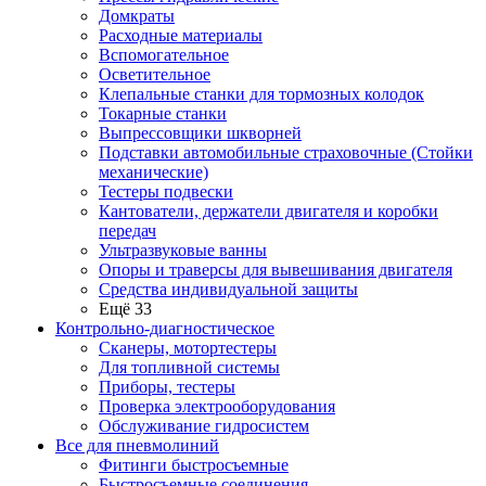
Домкраты
Расходные материалы
Вспомогательное
Осветительное
Клепальные станки для тормозных колодок
Токарные станки
Выпрессовщики шкворней
Подставки автомобильные страховочные (Стойки
механические)
Тестеры подвески
Кантователи, держатели двигателя и коробки
передач
Ультразвуковые ванны
Опоры и траверсы для вывешивания двигателя
Средства индивидуальной защиты
Ещё 33
Контрольно-диагностическое
Сканеры, мотортестеры
Для топливной системы
Приборы, тестеры
Проверка электрооборудования
Обслуживание гидросистем
Все для пневмолиний
Фитинги быстросъемные
Быстросъемные соединения