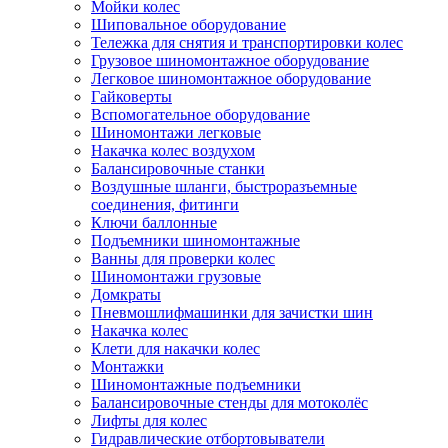
Мойки колес
Шиповальное оборудование
Тележка для снятия и транспортировки колес
Грузовое шиномонтажное оборудование
Легковое шиномонтажное оборудование
Гайковерты
Вспомогательное оборудование
Шиномонтажи легковые
Накачка колес воздухом
Балансировочные станки
Воздушные шланги, быстроразъемные
соединения, фитинги
Ключи баллонные
Подъемники шиномонтажные
Ванны для проверки колес
Шиномонтажи грузовые
Домкраты
Пневмошлифмашинки для зачистки шин
Накачка колес
Клети для накачки колес
Монтажки
Шиномонтажные подъемники
Балансировочные стенды для мотоколёс
Лифты для колес
Гидравлические отбортовыватели