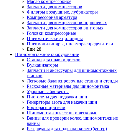
Масло компрессорное
Запчасти для компрессоров
Фильтры воздушные, лубрикаторы
Компрессорная арматура
Запчасти для компрессоров поршневых
Запчасти для компрессоров винтовых
Головки компрессорные
Пневматические цилиндры
Пневмоцилиндры, пневмораспределители
Ещё 28
Шиномонтажное оборудование
Станки для правки дисков
Вулканизаторы
Запчасти и аксессуары для шиномонтажных
станков
Легковые балансировочные станки и стенды
Расходные материалы для шиномонтажа
Ударные гайковерты
Пистолеты для подкачки шин
Генераторы азота для накачки шин
Борторасширители
Шиномонтажные станки легковые
Ванны для проверки колес, шиномонтажные
ванны
Резервуары для подкачки колес (бустер)