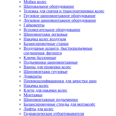
Мойки колес
Шиповальное оборудование
Тележка для снятия и транспортировки колес
Грузовое шиномонтажное оборудование
Легковое шиномонтажное оборудование
Гайковерты
Вспомогательное оборудование
Шиномонтажи легковые
Накачка колес воздухом
Балансировочные станки
Воздушные шланги, быстроразъемные
соединения, фитинги
Ключи баллонные
Подъемники шиномонтажные
Ванны для проверки колес
Шиномонтажи грузовые
Домкраты
Пневмошлифмашинки для зачистки шин
Накачка колес
Клети для накачки колес
Монтажки
Шиномонтажные подъемники
Балансировочные стенды для мотоколёс
Лифты для колес
Гидравлические отбортовыватели