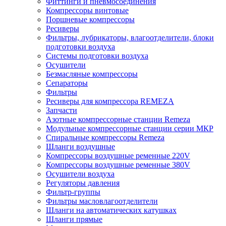
Фиттинги и пневмосоединения
Компрессоры винтовые
Поршневые компрессоры
Ресиверы
Фильтры, лубрикаторы, влагоотделители, блоки
подготовки воздуха
Системы подготовки воздуха
Осушители
Безмасляные компрессоры
Сепараторы
Фильтры
Ресиверы для компрессора REMEZA
Запчасти
Азотные компрессорные станции Remeza
Модульные компрессорные станции серии МКР
Спиральные компрессоры Remeza
Шланги воздушные
Компрессоры воздушные ременные 220V
Компрессоры воздушные ременные 380V
Осушители воздуха
Регуляторы давления
Фильтр-группы
Фильтры масловлагоотделители
Шланги на автоматических катушках
Шланги прямые