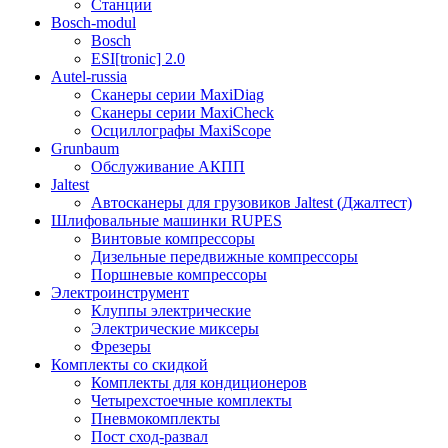
Станции
Bosch-modul
Bosch
ESI[tronic] 2.0
Autel-russia
Сканеры серии MaxiDiag
Сканеры серии MaxiCheck
Осциллографы MaxiScope
Grunbaum
Обслуживание АКПП
Jaltest
Автосканеры для грузовиков Jaltest (Джалтест)
Шлифовальные машинки RUPES
Винтовые компрессоры
Дизельные передвижные компрессоры
Поршневые компрессоры
Электроинструмент
Клуппы электрические
Электрические миксеры
Фрезеры
Комплекты со скидкой
Комплекты для кондиционеров
Четырехстоечные комплекты
Пневмокомплекты
Пост сход-развал