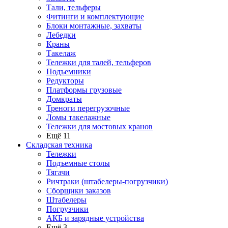
Тали, тельферы
Фитинги и комплектующие
Блоки монтажные, захваты
Лебедки
Краны
Такелаж
Тележки для талей, тельферов
Подъемники
Редукторы
Платформы грузовые
Домкраты
Треноги перегрузочные
Ломы такелажные
Тележки для мостовых кранов
Ещё 11
Складская техника
Тележки
Подъемные столы
Тягачи
Ричтраки (штабелеры-погрузчики)
Сборщики заказов
Штабелеры
Погрузчики
АКБ и зарядные устройства
Ещё 3