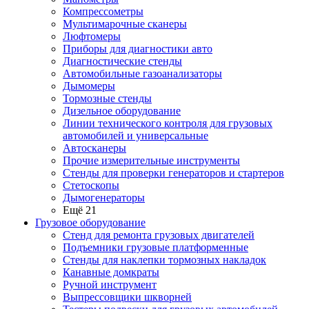
Компрессометры
Мультимарочные сканеры
Люфтомеры
Приборы для диагностики авто
Диагностические стенды
Автомобильные газоанализаторы
Дымомеры
Тормозные стенды
Дизельное оборудование
Линии технического контроля для грузовых
автомобилей и универсальные
Автосканеры
Прочие измерительные инструменты
Стенды для проверки генераторов и стартеров
Стетоскопы
Дымогенераторы
Ещё 21
Грузовое оборудование
Стенд для ремонта грузовых двигателей
Подъемники грузовые платформенные
Стенды для наклепки тормозных накладок
Канавные домкраты
Ручной инструмент
Выпрессовщики шкворней