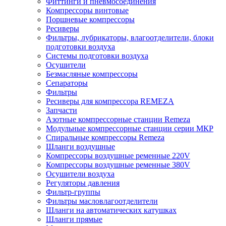
Фиттинги и пневмосоединения
Компрессоры винтовые
Поршневые компрессоры
Ресиверы
Фильтры, лубрикаторы, влагоотделители, блоки
подготовки воздуха
Системы подготовки воздуха
Осушители
Безмасляные компрессоры
Сепараторы
Фильтры
Ресиверы для компрессора REMEZA
Запчасти
Азотные компрессорные станции Remeza
Модульные компрессорные станции серии МКР
Спиральные компрессоры Remeza
Шланги воздушные
Компрессоры воздушные ременные 220V
Компрессоры воздушные ременные 380V
Осушители воздуха
Регуляторы давления
Фильтр-группы
Фильтры масловлагоотделители
Шланги на автоматических катушках
Шланги прямые