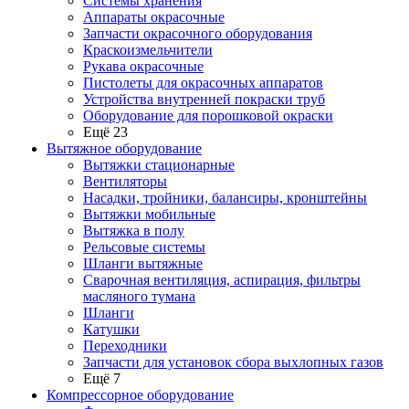
Системы хранения
Аппараты окрасочные
Запчасти окрасочного оборудования
Краскоизмельчители
Рукава окрасочные
Пистолеты для окрасочных аппаратов
Устройства внутренней покраски труб
Оборудование для порошковой окраски
Ещё 23
Вытяжное оборудование
Вытяжки стационарные
Вентиляторы
Насадки, тройники, балансиры, кронштейны
Вытяжки мобильные
Вытяжка в полу
Рельсовые системы
Шланги вытяжные
Сварочная вентиляция, аспирация, фильтры
масляного тумана
Шланги
Катушки
Переходники
Запчасти для установок сбора выхлопных газов
Ещё 7
Компрессорное оборудование