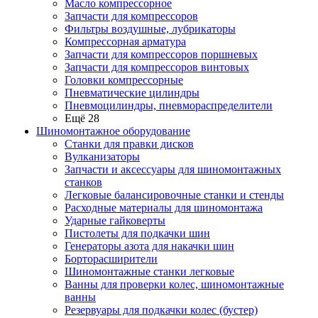
Масло компрессорное
Запчасти для компрессоров
Фильтры воздушные, лубрикаторы
Компрессорная арматура
Запчасти для компрессоров поршневых
Запчасти для компрессоров винтовых
Головки компрессорные
Пневматические цилиндры
Пневмоцилиндры, пневмораспределители
Ещё 28
Шиномонтажное оборудование
Станки для правки дисков
Вулканизаторы
Запчасти и аксессуары для шиномонтажных
станков
Легковые балансировочные станки и стенды
Расходные материалы для шиномонтажа
Ударные гайковерты
Пистолеты для подкачки шин
Генераторы азота для накачки шин
Борторасширители
Шиномонтажные станки легковые
Ванны для проверки колес, шиномонтажные
ванны
Резервуары для подкачки колес (бустер)