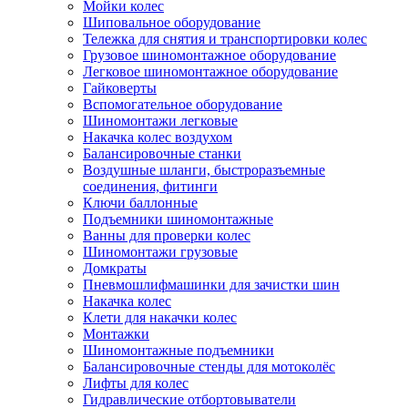
Мойки колес
Шиповальное оборудование
Тележка для снятия и транспортировки колес
Грузовое шиномонтажное оборудование
Легковое шиномонтажное оборудование
Гайковерты
Вспомогательное оборудование
Шиномонтажи легковые
Накачка колес воздухом
Балансировочные станки
Воздушные шланги, быстроразъемные
соединения, фитинги
Ключи баллонные
Подъемники шиномонтажные
Ванны для проверки колес
Шиномонтажи грузовые
Домкраты
Пневмошлифмашинки для зачистки шин
Накачка колес
Клети для накачки колес
Монтажки
Шиномонтажные подъемники
Балансировочные стенды для мотоколёс
Лифты для колес
Гидравлические отбортовыватели