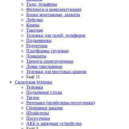
Тали, тельферы
Фитинги и комплектующие
Блоки монтажные, захваты
Лебедки
Краны
Такелаж
Тележки для талей, тельферов
Подъемники
Редукторы
Платформы грузовые
Домкраты
Треноги перегрузочные
Ломы такелажные
Тележки для мостовых кранов
Ещё 11
Складская техника
Тележки
Подъемные столы
Тягачи
Ричтраки (штабелеры-погрузчики)
Сборщики заказов
Штабелеры
Погрузчики
АКБ и зарядные устройства
Ещё 3