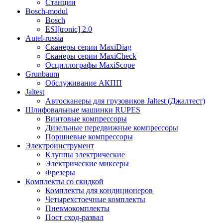
Станции
Bosch-modul
Bosch
ESI[tronic] 2.0
Autel-russia
Сканеры серии MaxiDiag
Сканеры серии MaxiCheck
Осциллографы MaxiScope
Grunbaum
Обслуживание АКПП
Jaltest
Автосканеры для грузовиков Jaltest (Джалтест)
Шлифовальные машинки RUPES
Винтовые компрессоры
Дизельные передвижные компрессоры
Поршневые компрессоры
Электроинструмент
Клуппы электрические
Электрические миксеры
Фрезеры
Комплекты со скидкой
Комплекты для кондиционеров
Четырехстоечные комплекты
Пневмокомплекты
Пост сход-развал