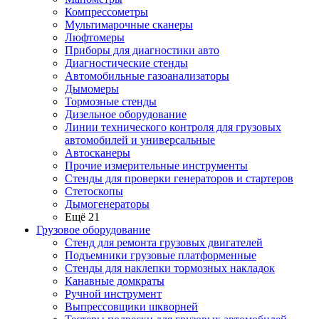
Компрессометры
Мультимарочные сканеры
Люфтомеры
Приборы для диагностики авто
Диагностические стенды
Автомобильные газоанализаторы
Дымомеры
Тормозные стенды
Дизельное оборудование
Линии технического контроля для грузовых
автомобилей и универсальные
Автосканеры
Прочие измерительные инструменты
Стенды для проверки генераторов и стартеров
Стетоскопы
Дымогенераторы
Ещё 21
Грузовое оборудование
Стенд для ремонта грузовых двигателей
Подъемники грузовые платформенные
Стенды для наклепки тормозных накладок
Канавные домкраты
Ручной инструмент
Выпрессовщики шкворней