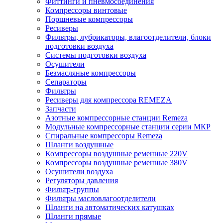
Фиттинги и пневмосоединения
Компрессоры винтовые
Поршневые компрессоры
Ресиверы
Фильтры, лубрикаторы, влагоотделители, блоки
подготовки воздуха
Системы подготовки воздуха
Осушители
Безмасляные компрессоры
Сепараторы
Фильтры
Ресиверы для компрессора REMEZA
Запчасти
Азотные компрессорные станции Remeza
Модульные компрессорные станции серии МКР
Спиральные компрессоры Remeza
Шланги воздушные
Компрессоры воздушные ременные 220V
Компрессоры воздушные ременные 380V
Осушители воздуха
Регуляторы давления
Фильтр-группы
Фильтры масловлагоотделители
Шланги на автоматических катушках
Шланги прямые