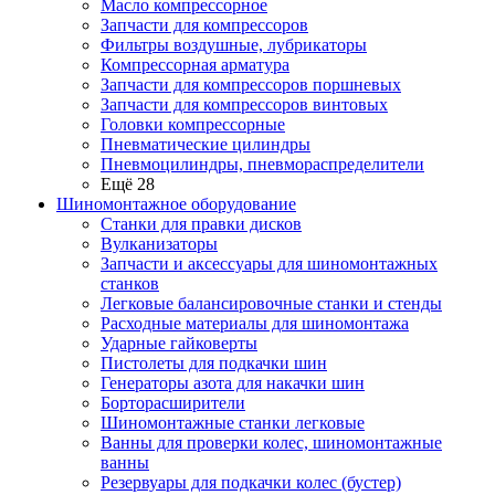
Масло компрессорное
Запчасти для компрессоров
Фильтры воздушные, лубрикаторы
Компрессорная арматура
Запчасти для компрессоров поршневых
Запчасти для компрессоров винтовых
Головки компрессорные
Пневматические цилиндры
Пневмоцилиндры, пневмораспределители
Ещё 28
Шиномонтажное оборудование
Станки для правки дисков
Вулканизаторы
Запчасти и аксессуары для шиномонтажных
станков
Легковые балансировочные станки и стенды
Расходные материалы для шиномонтажа
Ударные гайковерты
Пистолеты для подкачки шин
Генераторы азота для накачки шин
Борторасширители
Шиномонтажные станки легковые
Ванны для проверки колес, шиномонтажные
ванны
Резервуары для подкачки колес (бустер)