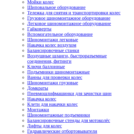
Мойки колес
Шиповальное оборудование
Тележка для снятия и транспортировки колес
Грузовое шиномонтажное оборудование
Легковое шиномонтажное оборудование
Гайковерты
Вспомогательное оборудование
Шиномонтажи легковые
Накачка колес воздухом
Балансировочные станки
Воздушные шланги, быстроразъемные
соединения, фитинги
Ключи баллонные
Подъемники шиномонтажные
Ванны для проверки колес
Шиномонтажи грузовые
Домкраты
Пневмошлифмашинки для зачистки шин
Накачка колес
Клети для накачки колес
Монтажки
Шиномонтажные подъемники
Балансировочные стенды для мотоколёс
Лифты для колес
Гидравлические отбортовыватели