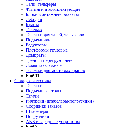
Тали, тельферы
Фитинги и комплектующие
Блоки монтажные, захваты
Лебедки
Краны
Такелаж
Тележки для талей, тельферов
Подъемники
Редукторы
Платформы грузовые
Домкраты
Треноги перегрузочные
Ломы такелажные
Тележки для мостовых кранов
Ещё 11
Складская техника
Тележки
Подъемные столы
Тягачи
Ричтраки (штабелеры-погрузчики)
Сборщики заказов
Штабелеры
Погрузчики
АКБ и зарядные устройства
Ещё 3