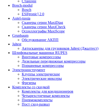
Станции
Bosch-modul
Bosch
ESI[tronic] 2.0
Autel-russia
Сканеры серии MaxiDiag
Сканеры серии MaxiCheck
Осциллографы MaxiScope
Grunbaum
Обслуживание АКПП
Jaltest
Автосканеры для грузовиков Jaltest (Джалтест)
Шлифовальные машинки RUPES
Винтовые компрессоры
Дизельные передвижные компрессоры
Поршневые компрессоры
Электроинструмент
Клуппы электрические
Электрические миксеры
Фрезеры
Комплекты со скидкой
Комплекты для кондиционеров
Четырехстоечные комплекты
Пневмокомплекты
Пост сход-развал