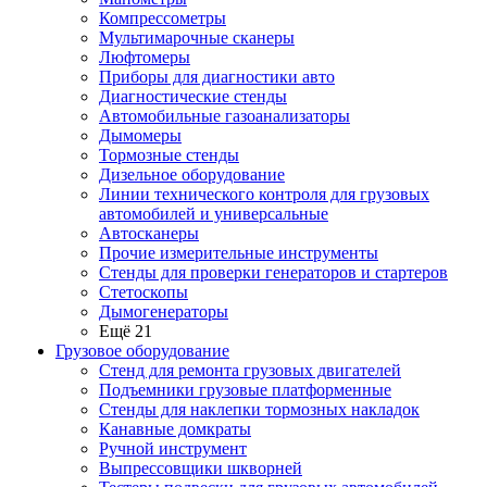
Компрессометры
Мультимарочные сканеры
Люфтомеры
Приборы для диагностики авто
Диагностические стенды
Автомобильные газоанализаторы
Дымомеры
Тормозные стенды
Дизельное оборудование
Линии технического контроля для грузовых
автомобилей и универсальные
Автосканеры
Прочие измерительные инструменты
Стенды для проверки генераторов и стартеров
Стетоскопы
Дымогенераторы
Ещё 21
Грузовое оборудование
Стенд для ремонта грузовых двигателей
Подъемники грузовые платформенные
Стенды для наклепки тормозных накладок
Канавные домкраты
Ручной инструмент
Выпрессовщики шкворней