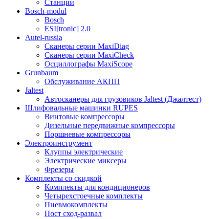
Станции
Bosch-modul
Bosch
ESI[tronic] 2.0
Autel-russia
Сканеры серии MaxiDiag
Сканеры серии MaxiCheck
Осциллографы MaxiScope
Grunbaum
Обслуживание АКПП
Jaltest
Автосканеры для грузовиков Jaltest (Джалтест)
Шлифовальные машинки RUPES
Винтовые компрессоры
Дизельные передвижные компрессоры
Поршневые компрессоры
Электроинструмент
Клуппы электрические
Электрические миксеры
Фрезеры
Комплекты со скидкой
Комплекты для кондиционеров
Четырехстоечные комплекты
Пневмокомплекты
Пост сход-развал