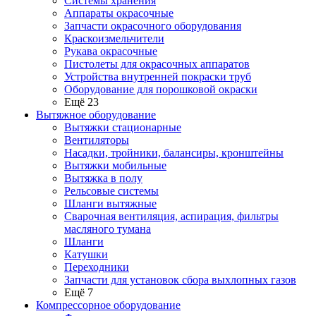
Системы хранения
Аппараты окрасочные
Запчасти окрасочного оборудования
Краскоизмельчители
Рукава окрасочные
Пистолеты для окрасочных аппаратов
Устройства внутренней покраски труб
Оборудование для порошковой окраски
Ещё 23
Вытяжное оборудование
Вытяжки стационарные
Вентиляторы
Насадки, тройники, балансиры, кронштейны
Вытяжки мобильные
Вытяжка в полу
Рельсовые системы
Шланги вытяжные
Сварочная вентиляция, аспирация, фильтры
масляного тумана
Шланги
Катушки
Переходники
Запчасти для установок сбора выхлопных газов
Ещё 7
Компрессорное оборудование