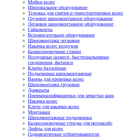
Мойки колес
Шиповальное оборудование
Тележка для снятия и транспортировки колес
Грузовое шиномонтажное оборудование
Легковое шиномонтажное оборудование
Гайковерты
Вспомогательное оборудование
Шиномонтажи легковые
Накачка колес воздухом
Балансировочные станки
Воздушные шланги, быстроразъемные
соединения, фитинги
Ключи баллонные
Подъемники шиномонтажные
Ванны для проверки колес
Шиномонтажи грузовые
Домкраты
Пневмошлифмашинки для зачистки шин
Накачка колес
Клети для накачки колес
Монтажки
Шиномонтажные подъемники
Балансировочные стенды для мотоколёс
Лифты для колес
Гидравлические отбортовыватели