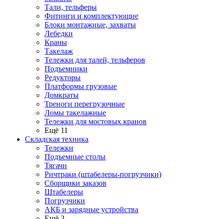
Тали, тельферы
Фитинги и комплектующие
Блоки монтажные, захваты
Лебедки
Краны
Такелаж
Тележки для талей, тельферов
Подъемники
Редукторы
Платформы грузовые
Домкраты
Треноги перегрузочные
Ломы такелажные
Тележки для мостовых кранов
Ещё 11
Складская техника
Тележки
Подъемные столы
Тягачи
Ричтраки (штабелеры-погрузчики)
Сборщики заказов
Штабелеры
Погрузчики
АКБ и зарядные устройства
Ещё 3