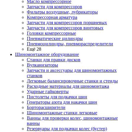
Масло компрессорное
Запчасти для компрессоров
Фильтры воздушные, лубрикаторы
Компрессорная арматура
Запчасти для компрессоров поршневых
Запчасти для компрессоров винтовых
Головки компрессорные
Пневматические цилиндры
Пневмоцилиндры, пневмораспределители
Ещё 28
Шиномонтажное оборудование
Станки для правки дисков
Вулканизаторы
Запчасти и аксессуары для шиномонтажных
станков
Легковые балансировочные станки и стенды
Расходные материалы для шиномонтажа
Ударные гайковерты
Пистолеты для подкачки шин
Генераторы азота для накачки шин
Борторасширители
Шиномонтажные станки легковые
Ванны для проверки колес, шиномонтажные
ванны
Резервуары для подкачки колес (бустер)