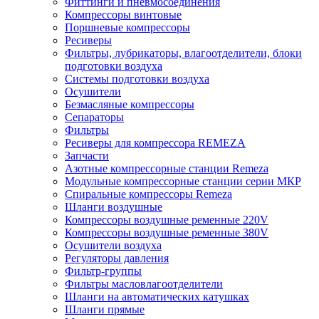
Фиттинги и пневмосоединения
Компрессоры винтовые
Поршневые компрессоры
Ресиверы
Фильтры, лубрикаторы, влагоотделители, блоки
подготовки воздуха
Системы подготовки воздуха
Осушители
Безмасляные компрессоры
Сепараторы
Фильтры
Ресиверы для компрессора REMEZA
Запчасти
Азотные компрессорные станции Remeza
Модульные компрессорные станции серии МКР
Спиральные компрессоры Remeza
Шланги воздушные
Компрессоры воздушные ременные 220V
Компрессоры воздушные ременные 380V
Осушители воздуха
Регуляторы давления
Фильтр-группы
Фильтры масловлагоотделители
Шланги на автоматических катушках
Шланги прямые