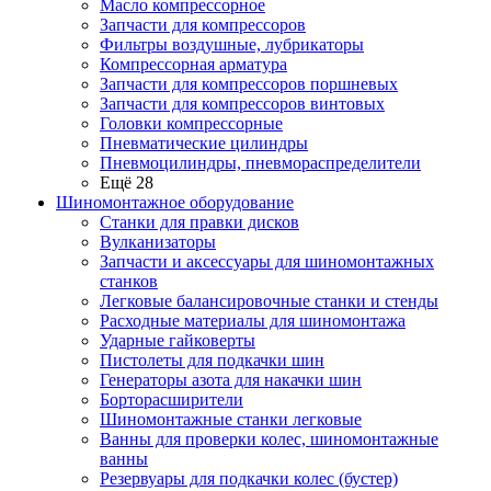
Масло компрессорное
Запчасти для компрессоров
Фильтры воздушные, лубрикаторы
Компрессорная арматура
Запчасти для компрессоров поршневых
Запчасти для компрессоров винтовых
Головки компрессорные
Пневматические цилиндры
Пневмоцилиндры, пневмораспределители
Ещё 28
Шиномонтажное оборудование
Станки для правки дисков
Вулканизаторы
Запчасти и аксессуары для шиномонтажных
станков
Легковые балансировочные станки и стенды
Расходные материалы для шиномонтажа
Ударные гайковерты
Пистолеты для подкачки шин
Генераторы азота для накачки шин
Борторасширители
Шиномонтажные станки легковые
Ванны для проверки колес, шиномонтажные
ванны
Резервуары для подкачки колес (бустер)