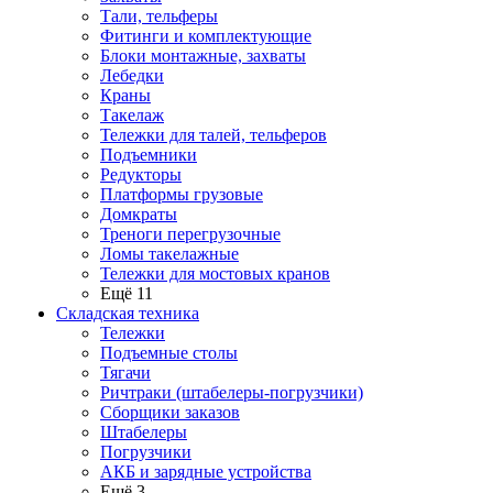
Тали, тельферы
Фитинги и комплектующие
Блоки монтажные, захваты
Лебедки
Краны
Такелаж
Тележки для талей, тельферов
Подъемники
Редукторы
Платформы грузовые
Домкраты
Треноги перегрузочные
Ломы такелажные
Тележки для мостовых кранов
Ещё 11
Складская техника
Тележки
Подъемные столы
Тягачи
Ричтраки (штабелеры-погрузчики)
Сборщики заказов
Штабелеры
Погрузчики
АКБ и зарядные устройства
Ещё 3