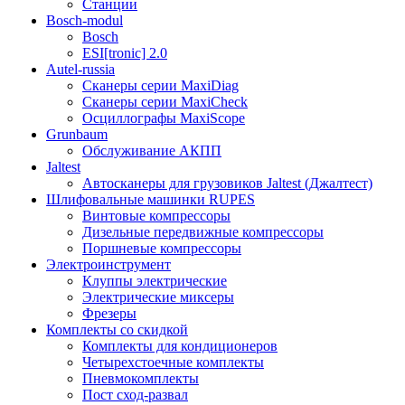
Станции
Bosch-modul
Bosch
ESI[tronic] 2.0
Autel-russia
Сканеры серии MaxiDiag
Сканеры серии MaxiCheck
Осциллографы MaxiScope
Grunbaum
Обслуживание АКПП
Jaltest
Автосканеры для грузовиков Jaltest (Джалтест)
Шлифовальные машинки RUPES
Винтовые компрессоры
Дизельные передвижные компрессоры
Поршневые компрессоры
Электроинструмент
Клуппы электрические
Электрические миксеры
Фрезеры
Комплекты со скидкой
Комплекты для кондиционеров
Четырехстоечные комплекты
Пневмокомплекты
Пост сход-развал