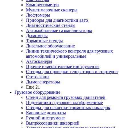
Компрессометры
Мультимарочные сканеры
Люфтомеры
Приборы для диагностики авто
Диагностические стенды
Автомобильные газоанализаторы
Дымомеры
Тормозные стенды
Дизельное оборудование
Линии технического контроля для грузовых
автомобилей и универсальные
Автосканеры
Прочие измерительные инструменты
Стенды для проверки генераторов и стартеров
Стетоскопы
Дымогенераторы
Ещё 21
Грузовое оборудование
Стенд для ремонта грузовых двигателей
Подъемники грузовые платформенные
Стенды для наклепки тормозных накладок
Канавные домкраты
Ручной инструмент
Выпрессовщики шкворней