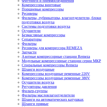
Фиттинги и пневмосоединения
Компрессоры винтовые
Поршневые компрессоры
Ресиверы
Фильтры, лубрикаторы, влагоотделители, блоки
подготовки воздуха
Системы подготовки воздуха
Осушители
Безмасляные компрессоры
Сепараторы
Фильтры
Ресиверы для компрессора REMEZA
Запчасти
Азотные компрессорные станции Remeza
Модульные компрессорные станции серии МКР
Спиральные компрессоры Remeza
Шланги воздушные
Компрессоры воздушные ременные 220V
Компрессоры воздушные ременные 380V
Осушители воздуха
Регуляторы давления
Фильтр-группы
Фильтры масловлагоотделители
Шланги на автоматических катушках
Шланги прямые