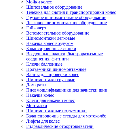
Мойки колес
Шиповальное оборудование
Тележка для снятия и транспортировки колес
Грузовое шиномонтажное оборудование
Легковое шиномонтажное оборудование
Гайковерты
Вспомогательное оборудование
Шиномонтажи легковые
Накачка колес воздухом
Балансировочные станки
Воздушные шланги, быстроразъемные
соединения, фитинги
Ключи баллонные
Подъемники шиномонтажные
Ванны для проверки колес
Шиномонтажи грузовые
Домкраты
Пневмошлифмашинки для зачистки шин
Накачка колес
Клети для накачки колес
Монтажки
Шиномонтажные подъемники
Балансировочные стенды для мотоколёс
Лифты для колес
Гидравлические отбортовыватели