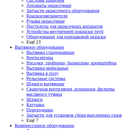
Системы хранения
Аппараты окрасочные
Запчасти окрасочного оборудования
Краскоизмельчители
Рукава окрасочные
Пистолеты для окрасочных аппаратов
Устройства внутренней покраски труб
Оборудование для порошковой окраски
Ещё 23
Вытяжное оборудование
Вытяжки стационарные
Вентиляторы
Насадки, тройники, балансиры, кронштейны
Вытяжки мобильные
Вытяжка в полу
Рельсовые системы
Шланги вытяжные
Сварочная вентиляция, аспирация, фильтры
масляного тумана
Шланги
Катушки
Переходники
Запчасти для установок сбора выхлопных газов
Ещё 7
Компрессорное оборудование