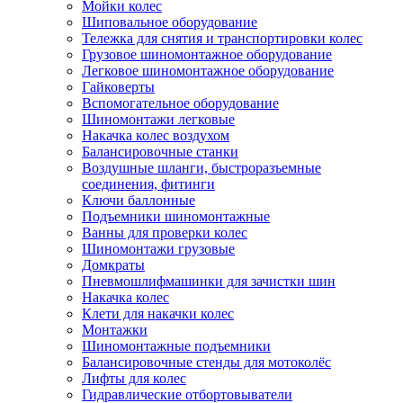
Мойки колес
Шиповальное оборудование
Тележка для снятия и транспортировки колес
Грузовое шиномонтажное оборудование
Легковое шиномонтажное оборудование
Гайковерты
Вспомогательное оборудование
Шиномонтажи легковые
Накачка колес воздухом
Балансировочные станки
Воздушные шланги, быстроразъемные
соединения, фитинги
Ключи баллонные
Подъемники шиномонтажные
Ванны для проверки колес
Шиномонтажи грузовые
Домкраты
Пневмошлифмашинки для зачистки шин
Накачка колес
Клети для накачки колес
Монтажки
Шиномонтажные подъемники
Балансировочные стенды для мотоколёс
Лифты для колес
Гидравлические отбортовыватели