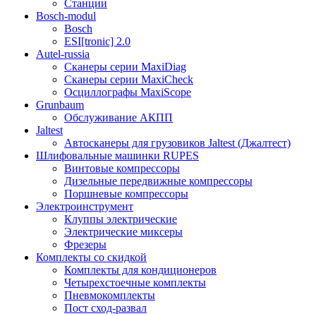
Станции
Bosch-modul
Bosch
ESI[tronic] 2.0
Autel-russia
Сканеры серии MaxiDiag
Сканеры серии MaxiCheck
Осциллографы MaxiScope
Grunbaum
Обслуживание АКПП
Jaltest
Автосканеры для грузовиков Jaltest (Джалтест)
Шлифовальные машинки RUPES
Винтовые компрессоры
Дизельные передвижные компрессоры
Поршневые компрессоры
Электроинструмент
Клуппы электрические
Электрические миксеры
Фрезеры
Комплекты со скидкой
Комплекты для кондиционеров
Четырехстоечные комплекты
Пневмокомплекты
Пост сход-развал