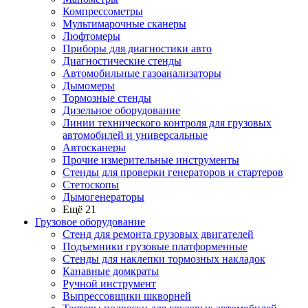
Компрессометры
Мультимарочные сканеры
Люфтомеры
Приборы для диагностики авто
Диагностические стенды
Автомобильные газоанализаторы
Дымомеры
Тормозные стенды
Дизельное оборудование
Линии технического контроля для грузовых
автомобилей и универсальные
Автосканеры
Прочие измерительные инструменты
Стенды для проверки генераторов и стартеров
Стетоскопы
Дымогенераторы
Ещё 21
Грузовое оборудование
Стенд для ремонта грузовых двигателей
Подъемники грузовые платформенные
Стенды для наклепки тормозных накладок
Канавные домкраты
Ручной инструмент
Выпрессовщики шкворней