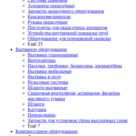
Системы хранения
Аппараты окрасочные
Запчасти окрасочного оборудования
Краскоизмельчители
Рукава окрасочные
Пистолеты для окрасочных аппаратов
Устройства внутренней покраски труб
Оборудование для порошковой окраски
Ещё 23
Вытяжное оборудование
Вытяжки стационарные
Вентиляторы
Насадки, тройники, балансиры, кронштейны
Вытяжки мобильные
Вытяжка в полу
Рельсовые системы
Шланги вытяжные
Сварочная вентиляция, аспирация, фильтры
масляного тумана
Шланги
Катушки
Переходники
Запчасти для установок сбора выхлопных газов
Ещё 7
Компрессорное оборудование