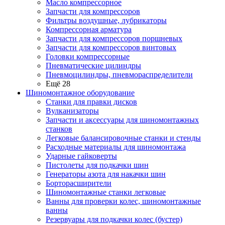
Масло компрессорное
Запчасти для компрессоров
Фильтры воздушные, лубрикаторы
Компрессорная арматура
Запчасти для компрессоров поршневых
Запчасти для компрессоров винтовых
Головки компрессорные
Пневматические цилиндры
Пневмоцилиндры, пневмораспределители
Ещё 28
Шиномонтажное оборудование
Станки для правки дисков
Вулканизаторы
Запчасти и аксессуары для шиномонтажных
станков
Легковые балансировочные станки и стенды
Расходные материалы для шиномонтажа
Ударные гайковерты
Пистолеты для подкачки шин
Генераторы азота для накачки шин
Борторасширители
Шиномонтажные станки легковые
Ванны для проверки колес, шиномонтажные
ванны
Резервуары для подкачки колес (бустер)