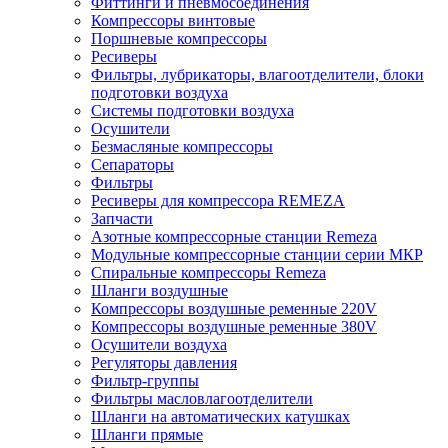
Фиттинги и пневмосоединения
Компрессоры винтовые
Поршневые компрессоры
Ресиверы
Фильтры, лубрикаторы, влагоотделители, блоки
подготовки воздуха
Системы подготовки воздуха
Осушители
Безмасляные компрессоры
Сепараторы
Фильтры
Ресиверы для компрессора REMEZA
Запчасти
Азотные компрессорные станции Remeza
Модульные компрессорные станции серии МКР
Спиральные компрессоры Remeza
Шланги воздушные
Компрессоры воздушные ременные 220V
Компрессоры воздушные ременные 380V
Осушители воздуха
Регуляторы давления
Фильтр-группы
Фильтры масловлагоотделители
Шланги на автоматических катушках
Шланги прямые