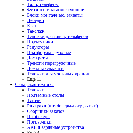
Тали, тельферы
Фитинги и комплектующие
Блоки монтажные, захваты
Лебедки
Краны
Такелаж
Тележки для талей, тельферов
Подъемники
Редукторы
Платформы грузовые
Домкраты
Треноги перегрузочные
Ломы такелажные
Тележки для мостовых кранов
Ещё 11
Складская техника
Тележки
Подъемные столы
Тягачи
Ричтраки (штабелеры-погрузчики)
Сборщики заказов
Штабелеры
Погрузчики
АКБ и зарядные устройства
Ещё 3