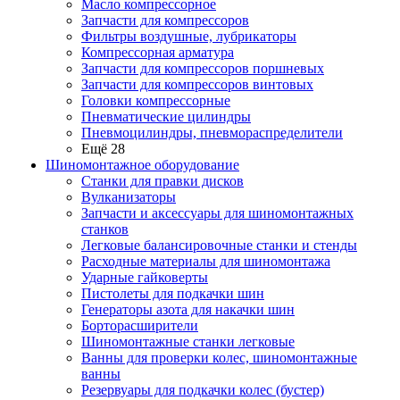
Масло компрессорное
Запчасти для компрессоров
Фильтры воздушные, лубрикаторы
Компрессорная арматура
Запчасти для компрессоров поршневых
Запчасти для компрессоров винтовых
Головки компрессорные
Пневматические цилиндры
Пневмоцилиндры, пневмораспределители
Ещё 28
Шиномонтажное оборудование
Станки для правки дисков
Вулканизаторы
Запчасти и аксессуары для шиномонтажных
станков
Легковые балансировочные станки и стенды
Расходные материалы для шиномонтажа
Ударные гайковерты
Пистолеты для подкачки шин
Генераторы азота для накачки шин
Борторасширители
Шиномонтажные станки легковые
Ванны для проверки колес, шиномонтажные
ванны
Резервуары для подкачки колес (бустер)