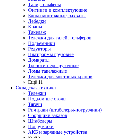
Тали, тельферы
Фитинги и комплектующие
Блоки монтажные, захваты
Лебедки
Краны
Такелаж
Тележки для талей, тельферов
Подъемники
Редукторы
Платформы грузовые
Домкраты
Треноги перегрузочные
Ломы такелажные
Тележки для мостовых кранов
Ещё 11
Складская техника
Тележки
Подъемные столы
Тягачи
Ричтраки (штабелеры-погрузчики)
Сборщики заказов
Штабелеры
Погрузчики
АКБ и зарядные устройства
Ещё 3