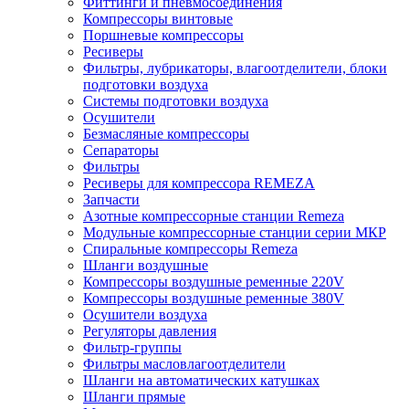
Фиттинги и пневмосоединения
Компрессоры винтовые
Поршневые компрессоры
Ресиверы
Фильтры, лубрикаторы, влагоотделители, блоки
подготовки воздуха
Системы подготовки воздуха
Осушители
Безмасляные компрессоры
Сепараторы
Фильтры
Ресиверы для компрессора REMEZA
Запчасти
Азотные компрессорные станции Remeza
Модульные компрессорные станции серии МКР
Спиральные компрессоры Remeza
Шланги воздушные
Компрессоры воздушные ременные 220V
Компрессоры воздушные ременные 380V
Осушители воздуха
Регуляторы давления
Фильтр-группы
Фильтры масловлагоотделители
Шланги на автоматических катушках
Шланги прямые