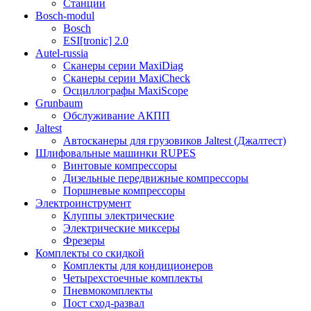
Станции
Bosch-modul
Bosch
ESI[tronic] 2.0
Autel-russia
Сканеры серии MaxiDiag
Сканеры серии MaxiCheck
Осциллографы MaxiScope
Grunbaum
Обслуживание АКПП
Jaltest
Автосканеры для грузовиков Jaltest (Джалтест)
Шлифовальные машинки RUPES
Винтовые компрессоры
Дизельные передвижные компрессоры
Поршневые компрессоры
Электроинструмент
Клуппы электрические
Электрические миксеры
Фрезеры
Комплекты со скидкой
Комплекты для кондиционеров
Четырехстоечные комплекты
Пневмокомплекты
Пост сход-развал