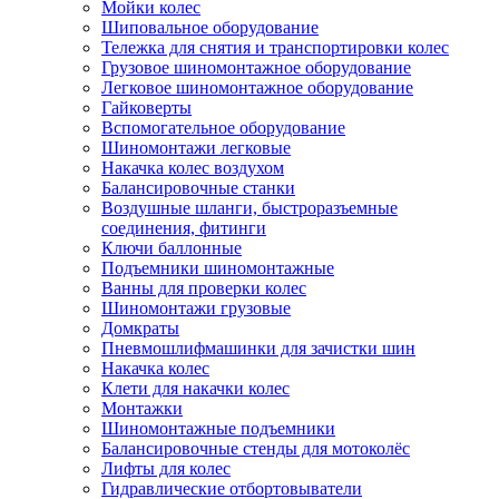
Мойки колес
Шиповальное оборудование
Тележка для снятия и транспортировки колес
Грузовое шиномонтажное оборудование
Легковое шиномонтажное оборудование
Гайковерты
Вспомогательное оборудование
Шиномонтажи легковые
Накачка колес воздухом
Балансировочные станки
Воздушные шланги, быстроразъемные
соединения, фитинги
Ключи баллонные
Подъемники шиномонтажные
Ванны для проверки колес
Шиномонтажи грузовые
Домкраты
Пневмошлифмашинки для зачистки шин
Накачка колес
Клети для накачки колес
Монтажки
Шиномонтажные подъемники
Балансировочные стенды для мотоколёс
Лифты для колес
Гидравлические отбортовыватели